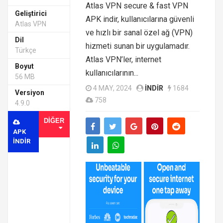
Atlas VPN secure & fast VPN
Geliştirici
APK indir, kullanıcılarına güvenli
Atlas VPN
ve hızlı bir sanal özel ağ (VPN)
Dil
hizmeti sunan bir uygulamadır.
Türkçe
Atlas VPN’ler, internet
Boyut
kullanıcılarının...
56 MB
4 MAY, 2024
INDIR
1684
Versiyon
758
4.9.0
DIĞER
APK
INDIR