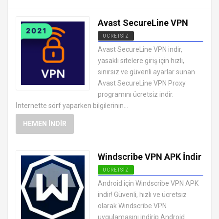
Avast SecureLine VPN
ÜCRETSIZ
ANDROID VPN APK
Avast SecureLine VPN indir,
UYGULAMALARI ÜCRETSIZ
yasaklı sitelere giriş için hızlı,
sınırsız ve güvenli ayarlar sunan
Avast SecureLine VPN Proxy
programını ücretsiz indir.
İnternette sörf yaparken bilgilerinin...
HEMEN İNDIR
Windscribe VPN APK İndir
ÜCRETSIZ
ANDROID VPN APK
Android için Windscribe VPN APK
UYGULAMALARI ÜCRETSIZ
indir! Güvenli, hızlı ve ücretsiz
olarak Windscribe VPN
uygulamasını indirip Android