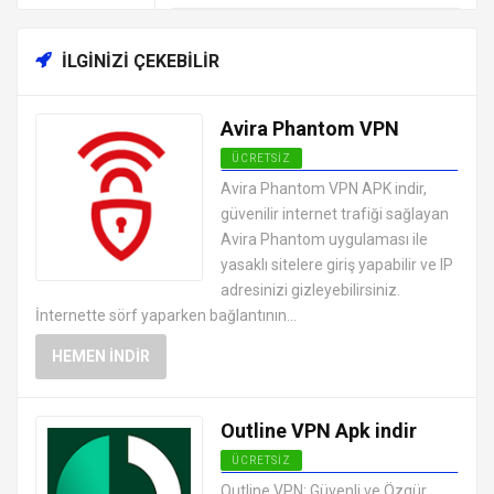
İLGINIZI ÇEKEBILIR
Avira Phantom VPN
ÜCRETSIZ
ANDROID VPN APK
Avira Phantom VPN APK indir,
UYGULAMALARI ÜCRETSIZ
güvenilir internet trafiği sağlayan
Avira Phantom uygulaması ile
yasaklı sitelere giriş yapabilir ve IP
adresinizi gizleyebilirsiniz.
İnternette sörf yaparken bağlantının...
HEMEN İNDIR
Outline VPN Apk indir
ÜCRETSIZ
ANDROID VPN APK
Outline VPN: Güvenli ve Özgür