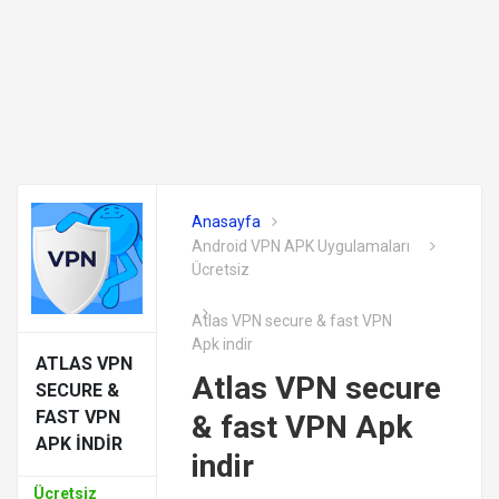
Anasayfa
Android VPN APK Uygulamaları
Ücretsiz
Atlas VPN secure & fast VPN
Apk indir
ATLAS VPN
Atlas VPN secure
SECURE &
FAST VPN
& fast VPN Apk
APK INDIR
indir
Ücretsiz