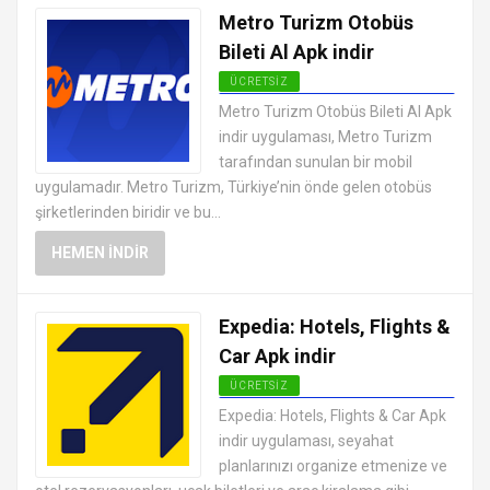
Metro Turizm Otobüs
Bileti Al Apk indir
ÜCRETSIZ
ANDROID TATIL VE SEYAHAT
Metro Turizm Otobüs Bileti Al Apk
UYGULAMALARI APK
indir uygulaması, Metro Turizm
tarafından sunulan bir mobil
uygulamadır. Metro Turizm, Türkiye’nin önde gelen otobüs
şirketlerinden biridir ve bu...
HEMEN İNDIR
Expedia: Hotels, Flights &
Car Apk indir
ÜCRETSIZ
ANDROID TATIL VE SEYAHAT
Expedia: Hotels, Flights & Car Apk
UYGULAMALARI APK
indir uygulaması, seyahat
planlarınızı organize etmenize ve