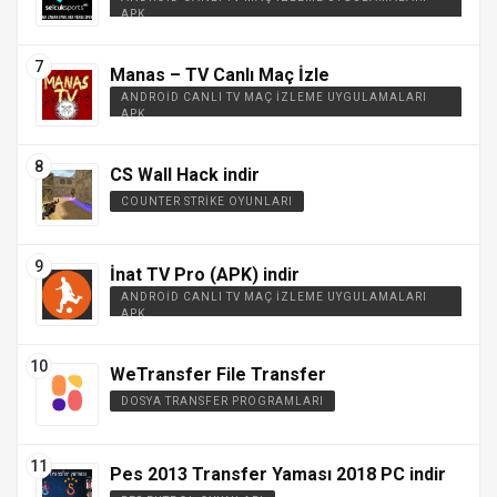
APK
Manas – TV Canlı Maç İzle
ANDROID CANLI TV MAÇ İZLEME UYGULAMALARI
APK
CS Wall Hack indir
COUNTER STRIKE OYUNLARI
İnat TV Pro (APK) indir
ANDROID CANLI TV MAÇ İZLEME UYGULAMALARI
APK
WeTransfer File Transfer
DOSYA TRANSFER PROGRAMLARI
Pes 2013 Transfer Yaması 2018 PC indir