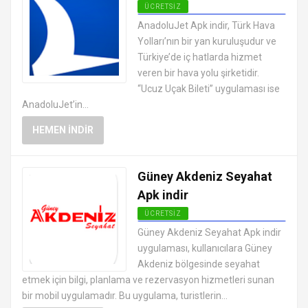
ÜCRETSIZ
ANDROID TATIL VE SEYAHAT
AnadoluJet Apk indir, Türk Hava
UYGULAMALARI APK
Yolları’nın bir yan kuruluşudur ve
Türkiye’de iç hatlarda hizmet
veren bir hava yolu şirketidir.
“Ucuz Uçak Bileti” uygulaması ise
AnadoluJet’in...
HEMEN İNDIR
Güney Akdeniz Seyahat
Apk indir
ÜCRETSIZ
ANDROID TATIL VE SEYAHAT
Güney Akdeniz Seyahat Apk indir
UYGULAMALARI APK
uygulaması, kullanıcılara Güney
Akdeniz bölgesinde seyahat
etmek için bilgi, planlama ve rezervasyon hizmetleri sunan
bir mobil uygulamadır. Bu uygulama, turistlerin...