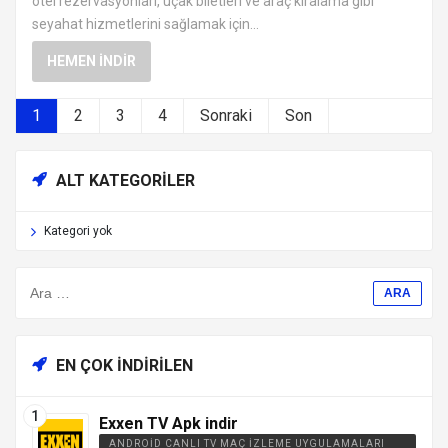
otel rezervasyonları, uçak biletleri ve araç kiralama gibi
seyahat hizmetlerini sağlamak için...
HEMEN İNDIR
1
2
3
4
Sonraki
Son
ALT KATEGORILER
Kategori yok
EN ÇOK İNDIRILEN
Exxen TV Apk indir
ANDROID CANLI TV MAÇ İZLEME UYGULAMALARI