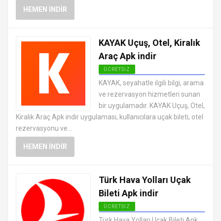
HEMEN İNDIR
KAYAK Uçuş, Otel, Kiralık
Araç Apk indir
ÜCRETSIZ
ANDROID TATIL VE SEYAHAT
KAYAK, seyahatle ilgili bilgi, arama
UYGULAMALARI APK
ve rezervasyon hizmetleri sunan
bir uygulamadır. KAYAK Uçuş, Otel,
Kiralık Araç Apk indir uygulaması, kullanıcılara uçak bileti, otel
rezervasyonu ve...
HEMEN İNDIR
Türk Hava Yolları Uçak
Bileti Apk indir
ÜCRETSIZ
ANDROID TATIL VE SEYAHAT
Türk Hava Yolları Uçak Bileti Apk