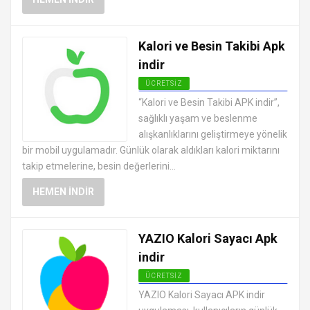
Kalori ve Besin Takibi Apk
indir
ÜCRETSIZ
ANDROID SAĞLIK VE FITNESS
“Kalori ve Besin Takibi APK indir”,
UYGULAMALARI APK
sağlıklı yaşam ve beslenme
alışkanlıklarını geliştirmeye yönelik
bir mobil uygulamadır. Günlük olarak aldıkları kalori miktarını
takip etmelerine, besin değerlerini...
HEMEN İNDIR
YAZIO Kalori Sayacı Apk
indir
ÜCRETSIZ
ANDROID SAĞLIK VE FITNESS
YAZIO Kalori Sayacı APK indir
UYGULAMALARI APK