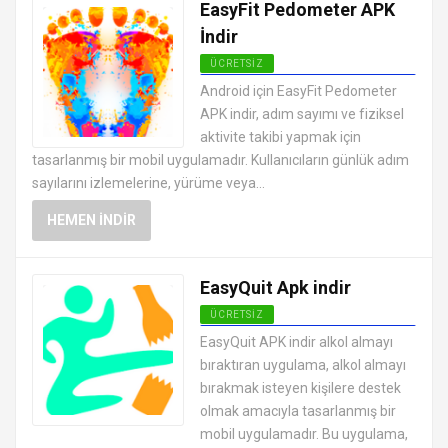
EasyFit Pedometer APK
İndir
ÜCRETSIZ
ANDROID SAĞLIK VE FITNESS
Android için EasyFit Pedometer
UYGULAMALARI APK
APK indir, adım sayımı ve fiziksel
aktivite takibi yapmak için
tasarlanmış bir mobil uygulamadır. Kullanıcıların günlük adım
sayılarını izlemelerine, yürüme veya...
HEMEN İNDIR
EasyQuit Apk indir
ÜCRETSIZ
ANDROID SAĞLIK VE FITNESS
EasyQuit APK indir alkol almayı
UYGULAMALARI APK
bıraktıran uygulama, alkol almayı
bırakmak isteyen kişilere destek
olmak amacıyla tasarlanmış bir
mobil uygulamadır. Bu uygulama,