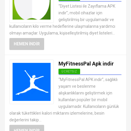
ANDROID SAĞLIK VE FITNESS
“Diyet Listesi ile Zayıflama APK
UYGULAMALARI APK
indir”, mobil cihazlar için
geliştirilmiş bir uygulamadır ve
kullanıcıların kilo verme hedeflerine ulaşmalarına yardımcı
olmayı amaçlar. Uygulama, kişiselleştirilmiş diyet listeleri...
HEMEN İNDIR
MyFitnessPal Apk indir
ÜCRETSIZ
ANDROID SAĞLIK VE FITNESS
“MyFitnessPal APK indir”, sağlıklı
UYGULAMALARI APK
yaşam ve beslenme
alışkanlıklarını geliştirmek için
kullanılan popüler bir mobil
uygulamadır. Kullanıcıların günlük
olarak tükettikleri kalori miktarını izlemelerine, besin
değerlerini takip...
HEMEN İNDIR