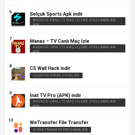
Selçuk Sports Apk indir
ANDROID CANLI TV MAÇ İZLEME UYGULAMALARI
APK
Manas – TV Canlı Maç İzle
ANDROID CANLI TV MAÇ İZLEME UYGULAMALARI
APK
CS Wall Hack indir
COUNTER STRIKE OYUNLARI
İnat TV Pro (APK) indir
ANDROID CANLI TV MAÇ İZLEME UYGULAMALARI
APK
WeTransfer File Transfer
DOSYA TRANSFER PROGRAMLARI