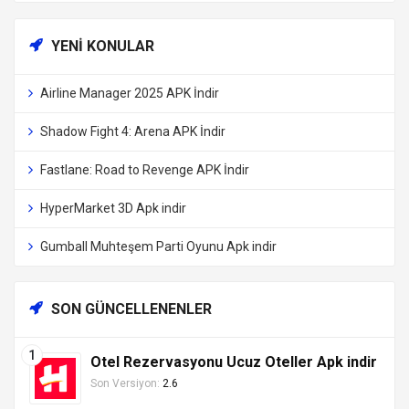
YENI KONULAR
Airline Manager 2025 APK İndir
Shadow Fight 4: Arena APK İndir
Fastlane: Road to Revenge APK İndir
HyperMarket 3D Apk indir
Gumball Muhteşem Parti Oyunu Apk indir
SON GÜNCELLENENLER
Otel Rezervasyonu Ucuz Oteller Apk indir
Son Versiyon:
2.6