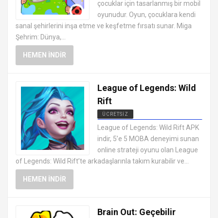
çocuklar için tasarlanmış bir mobil
oyunudur. Oyun, çocuklara kendi
sanal şehirlerini inşa etme ve keşfetme fırsatı sunar. Miga
Şehrim: Dünya,...
HEMEN İNDIR
League of Legends: Wild
Rift
ÜCRETSIZ
EN İYI ANDROID APK OYUNLARI
League of Legends: Wild Rift APK
ÜCRETSIZ
indir, 5’e 5 MOBA deneyimi sunan
online strateji oyunu olan League
of Legends: Wild Rift’te arkadaşlarınla takım kurabilir ve...
HEMEN İNDIR
Brain Out: Geçebilir