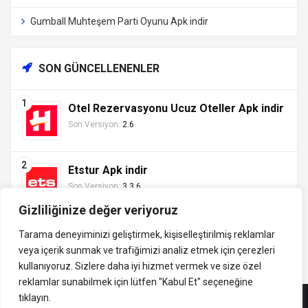
Gumball Muhteşem Parti Oyunu Apk indir
SON GÜNCELLENENLER
Otel Rezervasyonu Ucuz Oteller Apk indir
Son Versiyon:
2.6
Etstur Apk indir
Son Versiyon:
3.3.6
Gizliliğinize değer veriyoruz
Tarama deneyiminizi geliştirmek, kişiselleştirilmiş reklamlar
veya içerik sunmak ve trafiğimizi analiz etmek için çerezleri
Tüm hakları saklıdır ©
kullanıyoruz. Sizlere daha iyi hizmet vermek ve size özel
indirVip.com, en güvenilir ve hızlı APK indirme platformudur! En
2013 - 2025 İzinsiz ve
reklamlar sunabilmek için lütfen
"Kabul Et" seçeneğine
popüler Android oyunları, uygulamaları, müzik, video ve eğitim
kaynak gösterilmeden
tıklayın.
APK'larını güvenli ve ücretsiz indirin. Güncel sürümler, mod
alıntı yapılamaz.