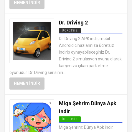
HEMEN İNDIR
Dr. Driving 2
ÜCRETSIZ
EN İYI ANDROID APK OYUNLARI
Dr. Driving 2 APK indir, mobil
ÜCRETSIZ
Android cihazlarınıza ücretsiz
indirip oynayabileceğiniz Dr.
Driving 2 simülasyon oyunu olarak
karşımıza çıkan park etme
oyunudur. Dr. Driving serisinin...
HEMEN İNDIR
Miga Şehrim Dünya Apk
indir
ÜCRETSIZ
EN İYI ANDROID APK OYUNLARI
Miga Şehrim: Dünya Apk indir,
ÜCRETSIZ