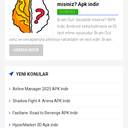
misiniz? Apk indir
ÜCRETSIZ
EN İYI ANDROID APK OYUNLARI
Brain Out: Geçebilir misiniz? APK
ÜCRETSIZ
indir, Android zeka bulmaca ve IQ
test etme oyunudur. Brain Out
soru ve cevaplarıyla zihninizi rahatlatın ve test edin. Brain...
HEMEN İNDIR
YENI KONULAR
Airline Manager 2025 APK İndir
Shadow Fight 4: Arena APK İndir
Fastlane: Road to Revenge APK İndir
HyperMarket 3D Apk indir