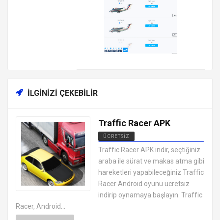
İLGINIZI ÇEKEBILIR
Traffic Racer APK
ÜCRETSIZ
EN İYI ANDROID APK OYUNLARI
Traffic Racer APK indir, seçtiğiniz
ÜCRETSIZ
araba ile sürat ve makas atma gibi
hareketleri yapabileceğiniz Traffic
Racer Android oyunu ücretsiz
indirip oynamaya başlayın. Traffic
Racer, Android...