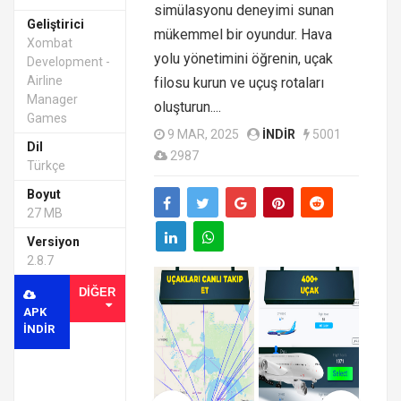
simülasyonu deneyimi sunan
Geliştirici
mükemmel bir oyundur. Hava
Xombat
yolu yönetimini öğrenin, uçak
Development -
Airline
filosu kurun ve uçuş rotaları
Manager
oluşturun....
Games
9 MAR, 2025
INDIR
5001
Dil
2987
Türkçe
Boyut
27 MB
Versiyon
2.8.7
DIĞER
APK
INDIR