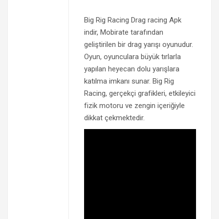
Big Rig Racing Drag racing Apk
indir, Mobirate tarafından
geliştirilen bir drag yarışı oyunudur.
Oyun, oyunculara büyük tırlarla
yapılan heyecan dolu yarışlara
katılma imkanı sunar. Big Rig
Racing, gerçekçi grafikleri, etkileyici
fizik motoru ve zengin içeriğiyle
dikkat çekmektedir.