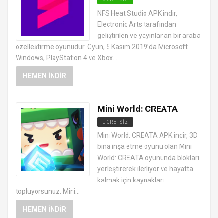
EN İYI ANDROID APK OYUNLARI
NFS Heat Studio APK indir,
ÜCRETSIZ
Electronic Arts tarafından
geliştirilen ve yayınlanan bir araba
özelleştirme oyunudur. Oyun, 5 Kasım 2019’da Microsoft
Windows, PlayStation 4 ve Xbox...
HEMEN İNDIR
Mini World: CREATA
ÜCRETSIZ
EN İYI ANDROID APK OYUNLARI
Mini World: CREATA APK indir, 3D
ÜCRETSIZ
bina inşa etme oyunu olan Mini
World: CREATA oyununda blokları
yerleştirerek ilerliyor ve hayatta
kalmak için kaynakları
topluyorsunuz. Mini...
HEMEN İNDIR