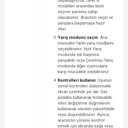
başladığınızda, farklı tır
modelleri arasından birini
seçme şansına sahip
olacaksınız. Aracınızı seçin ve
yarışlara başlamaya hazır
olun.
Yarış modunu seçin
: Ana
menüden farklı yarış modlarını
seçebilirsiniz. Hızlı Yarış
modunda tek başınıza
yarışabilir veya Çevrimiçi Yarış
modunda diğer oyunculara
karşı mücadele edebilirsiniz.
Kontrolleri kullanın
: Oyunun
temel kontrolleri dokunmatik
ekran üzerinde yer alır. Gaz
pedalını kullanarak hızlanabilir,
vites değiştirme düğmelerini
kullanarak vitesleri yükseltebilir
veya düşürebilirsiniz. Ayrıca,
aracınızın yönünü kontrol
etmek için ekranda sağa veya