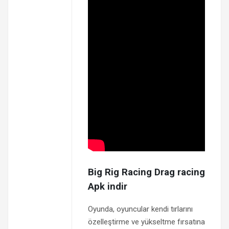
Big Rig Racing Drag racing
Apk indir
Oyunda, oyuncular kendi tırlarını
özelleştirme ve yükseltme fırsatına