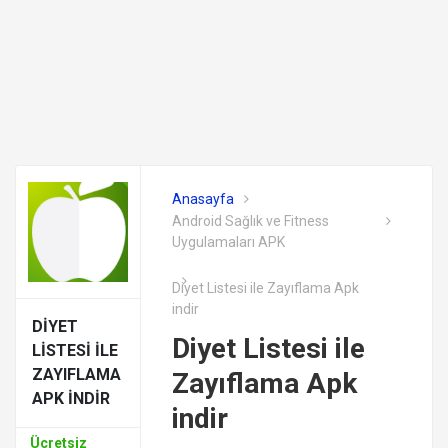
Anasayfa
Android Sağlık ve Fitness
Uygulamaları APK
Diyet Listesi ile Zayıflama Apk
indir
DIYET
Diyet Listesi ile
LISTESI ILE
ZAYIFLAMA
Zayıflama Apk
APK INDIR
indir
Ücretsiz