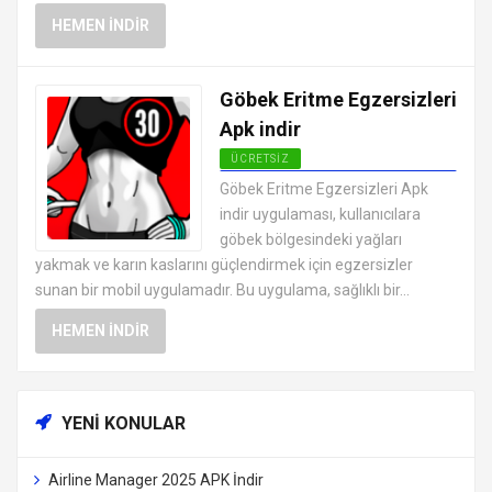
HEMEN İNDIR
Göbek Eritme Egzersizleri
Apk indir
ÜCRETSIZ
ANDROID SAĞLIK VE FITNESS
Göbek Eritme Egzersizleri Apk
UYGULAMALARI APK
indir uygulaması, kullanıcılara
göbek bölgesindeki yağları
yakmak ve karın kaslarını güçlendirmek için egzersizler
sunan bir mobil uygulamadır. Bu uygulama, sağlıklı bir...
HEMEN İNDIR
YENI KONULAR
Airline Manager 2025 APK İndir