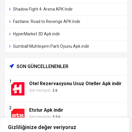
Shadow Fight 4: Arena APK İndir
Fastlane: Road to Revenge APK İndir
HyperMarket 3D Apk indir
Gumball Muhteşem Parti Oyunu Apk indir
SON GÜNCELLENENLER
Otel Rezervasyonu Ucuz Oteller Apk indir
Son Versiyon:
2.6
Etstur Apk indir
Son Versiyon:
3.3.6
Gizliliğinize değer veriyoruz