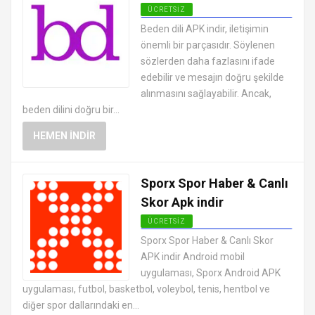
ÜCRETSIZ
ANDROID SAĞLIK VE FITNESS
Beden dili APK indir, iletişimin
UYGULAMALARI APK
önemli bir parçasıdır. Söylenen
sözlerden daha fazlasını ifade
edebilir ve mesajın doğru şekilde
alınmasını sağlayabilir. Ancak,
beden dilini doğru bir...
HEMEN İNDIR
Sporx Spor Haber & Canlı
Skor Apk indir
ÜCRETSIZ
ANDROID SAĞLIK VE FITNESS
Sporx Spor Haber & Canlı Skor
UYGULAMALARI APK
APK indir Android mobil
uygulaması, Sporx Android APK
uygulaması, futbol, basketbol, voleybol, tenis, hentbol ve
diğer spor dallarındaki en...