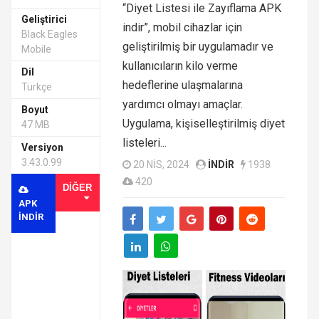
“Diyet Listesi ile Zayıflama APK
Geliştirici
indir”, mobil cihazlar için
Black Eagles
geliştirilmiş bir uygulamadır ve
Mobile
kullanıcıların kilo verme
Dil
hedeflerine ulaşmalarına
Türkçe
yardımcı olmayı amaçlar.
Boyut
Uygulama, kişiselleştirilmiş diyet
47 MB
listeleri...
Versiyon
3.43.0.99
20 NIS, 2024
INDIR
1938
420
DIĞER
APK
INDIR