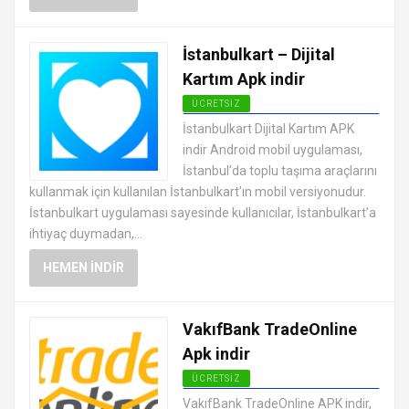
İstanbulkart – Dijital
Kartım Apk indir
ÜCRETSIZ
ANDROID FINANS UYGULAMALARI
İstanbulkart Dijital Kartım APK
APK
indir Android mobil uygulaması,
İstanbul’da toplu taşıma araçlarını
kullanmak için kullanılan İstanbulkart’ın mobil versiyonudur.
İstanbulkart uygulaması sayesinde kullanıcılar, İstanbulkart’a
ihtiyaç duymadan,...
HEMEN İNDIR
VakıfBank TradeOnline
Apk indir
ÜCRETSIZ
ANDROID FINANS UYGULAMALARI
VakıfBank TradeOnline APK indir,