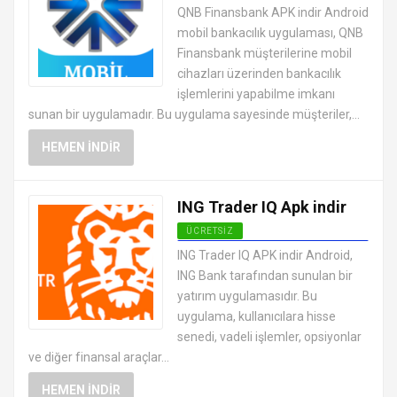
ANDROID FINANS UYGULAMALARI
QNB Finansbank APK indir Android
APK
mobil bankacılık uygulaması, QNB
Finansbank müşterilerine mobil
cihazları üzerinden bankacılık
işlemlerini yapabilme imkanı
sunan bir uygulamadır. Bu uygulama sayesinde müşteriler,...
HEMEN İNDIR
ING Trader IQ Apk indir
ÜCRETSIZ
ANDROID FINANS UYGULAMALARI
ING Trader IQ APK indir Android,
APK
ING Bank tarafından sunulan bir
yatırım uygulamasıdır. Bu
uygulama, kullanıcılara hisse
senedi, vadeli işlemler, opsiyonlar
ve diğer finansal araçlar...
HEMEN İNDIR