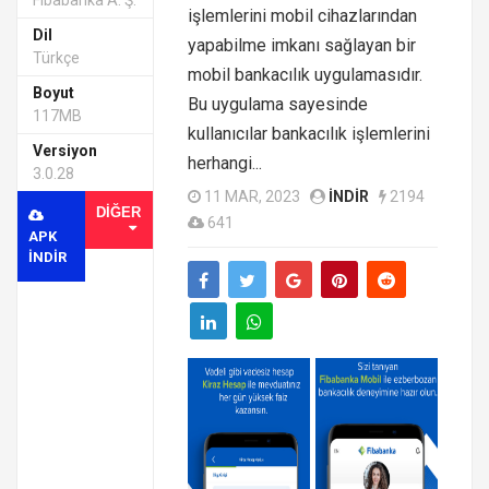
Fibabanka A. Ş.
işlemlerini mobil cihazlarından
Dil
yapabilme imkanı sağlayan bir
Türkçe
mobil bankacılık uygulamasıdır.
Boyut
Bu uygulama sayesinde
117MB
kullanıcılar bankacılık işlemlerini
Versiyon
herhangi...
3.0.28
11 MAR, 2023
INDIR
2194
DIĞER
641
APK
INDIR