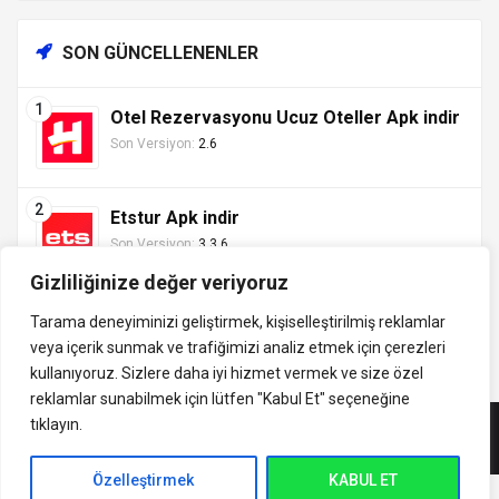
SON GÜNCELLENENLER
Otel Rezervasyonu Ucuz Oteller Apk indir
Son Versiyon:
2.6
Etstur Apk indir
Son Versiyon:
3.3.6
Gizliliğinize değer veriyoruz
Tarama deneyiminizi geliştirmek, kişiselleştirilmiş reklamlar
veya içerik sunmak ve trafiğimizi analiz etmek için çerezleri
Tüm hakları saklıdır ©
kullanıyoruz. Sizlere daha iyi hizmet vermek ve size özel
indirVip.com, en güvenilir ve hızlı APK indirme platformudur! En
2013 - 2025 İzinsiz ve
reklamlar sunabilmek için lütfen
"Kabul Et" seçeneğine
popüler Android oyunları, uygulamaları, müzik, video ve eğitim
kaynak gösterilmeden
tıklayın.
APK'larını güvenli ve ücretsiz indirin. Güncel sürümler, mod
alıntı yapılamaz.
APK'lar ve premium içeriklerle en iyi Android deneyimini
İletişim:
yaşayın. indirVip ile en yeni APK oyunlarını, uygulamalarını ve
Özelleştirmek
KABUL ET
uashadow7@gmail.com