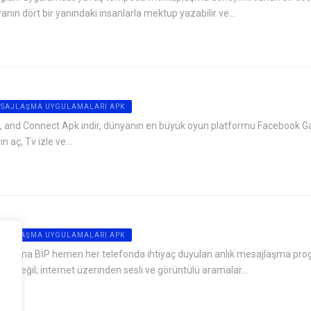
anın dört bir yanındaki insanlarla mektup yazabilir ve...
ESAJLAŞMA UYGULAMALARI APK
, and Connect Apk indir, dünyanın en büyük oyun platformu Facebook 
n aç, Tv izle ve...
ESAJLAŞMA UYGULAMALARI APK
esajlaşma BİP hemen her telefonda ihtiyaç duyulan anlık mesajlaşma prog
a değil; internet üzerinden sesli ve görüntülü aramalar...