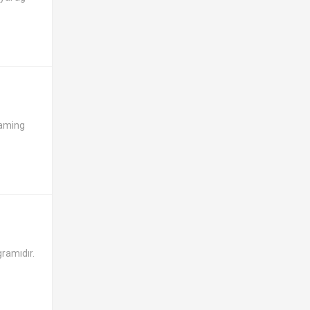
Gaming
ramıdır.