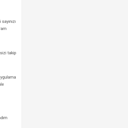
 sayınızı
gram
sizi takip
, uygulama
nle
adım