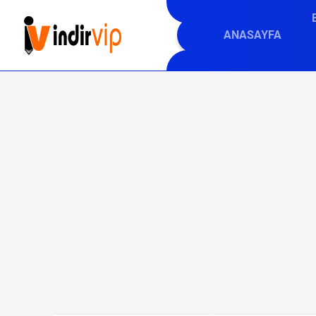
ANASAYFA