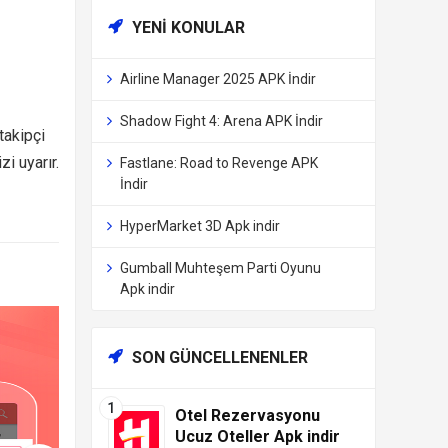
YENI KONULAR
Airline Manager 2025 APK İndir
Shadow Fight 4: Arena APK İndir
takipçi
zi uyarır.
Fastlane: Road to Revenge APK
İndir
HyperMarket 3D Apk indir
Gumball Muhteşem Parti Oyunu
Apk indir
SON GÜNCELLENENLER
Otel Rezervasyonu
Ucuz Oteller Apk indir