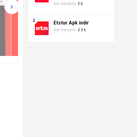
Son Versiyon:
2.6
Etstur Apk indir
Son Versiyon:
3.3.6