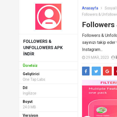
Anasayfa
Sosyal
Followers & Unfollowe
Followers 
Followers & Unfoll
FOLLOWERS &
sayınızı takip eder 
UNFOLLOWERS APK
Instagram...
INDIR
29 MAR, 2023
Ücretsiz
Geliştirici
One Tap Labs
Dil
İngilizce
Boyut
24.0 MB
Versiyon