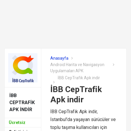
Anasayfa
Android Harita ve Navigasyon
Uygulamaları APK
İBB CepTrafik Apk indir
İBB CepTrafik
İBB
Apk indir
CEPTRAFIK
APK INDIR
İBB CepTrafik Apk indir,
İstanbul’da yaşayan sürücüler ve
Ücretsiz
toplu taşıma kullanıcıları için