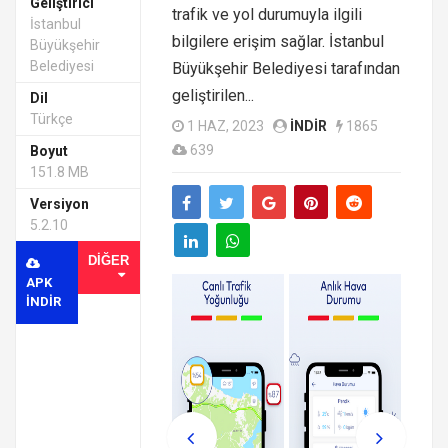
Geliştirici
trafik ve yol durumuyla ilgili
İstanbul
bilgilere erişim sağlar. İstanbul
Büyükşehir
Belediyesi
Büyükşehir Belediyesi tarafından
geliştirilen...
Dil
Türkçe
1 HAZ, 2023
INDIR
1865
639
Boyut
151.8 MB
Versiyon
5.2.10
DIĞER
APK
INDIR