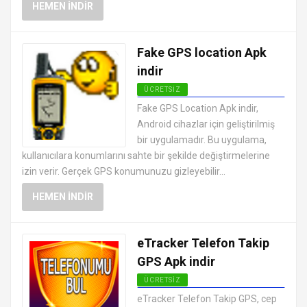
HEMEN İNDIR
Fake GPS location Apk
indir
ÜCRETSIZ
ANDROID HARITA VE NAVIGASYON
Fake GPS Location Apk indir,
UYGULAMALARI APK
Android cihazlar için geliştirilmiş
bir uygulamadır. Bu uygulama,
kullanıcılara konumlarını sahte bir şekilde değiştirmelerine
izin verir. Gerçek GPS konumunuzu gizleyebilir...
HEMEN İNDIR
eTracker Telefon Takip
GPS Apk indir
ÜCRETSIZ
ANDROID HARITA VE NAVIGASYON
eTracker Telefon Takip GPS, cep
UYGULAMALARI APK