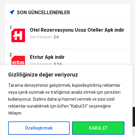
SON GÜNCELLENENLER
Otel Rezervasyonu Ucuz Oteller Apk indir
Son Versiyon:
2.6
Etstur Apk indir
Son Versiyon:
3.3.6
Gizliliğinize değer veriyoruz
Tarama deneyiminizi geliştirmek, kişiselleştirilmiş reklamlar
veya içerik sunmak ve trafiğimizi analiz etmek için çerezleri
Tüm hakları saklıdır ©
kullanıyoruz. Sizlere daha iyi hizmet vermek ve size özel
indirVip.com, en güvenilir ve hızlı APK indirme platformudur! En
2013 - 2025 İzinsiz ve
reklamlar sunabilmek için lütfen
"Kabul Et" seçeneğine
popüler Android oyunları, uygulamaları, müzik, video ve eğitim
kaynak gösterilmeden
tıklayın.
APK'larını güvenli ve ücretsiz indirin. Güncel sürümler, mod
alıntı yapılamaz.
APK'lar ve premium içeriklerle en iyi Android deneyimini
İletişim:
yaşayın. indirVip ile en yeni APK oyunlarını, uygulamalarını ve
Özelleştirmek
KABUL ET
uashadow7@gmail.com
indirVip
medya araçlarını hemen keşfedin!.