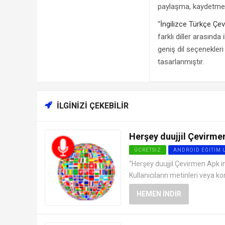
paylaşma, kaydetme ve
“
İngilizce Türkçe Çev
farklı diller arasında
geniş dil seçenekleri v
tasarlanmıştır.
İLGINIZI ÇEKEBILIR
Herşey duujjil Çevirmen
ÜCRETSIZ
ANDROID EĞITIM
“Herşey duujjil Çevirmen Apk ind
Kullanıcıların metinleri veya ko
HEMEN İNDIR