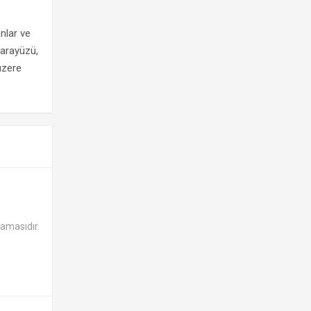
anlar ve
u arayüzü,
 üzere
lamasıdır.