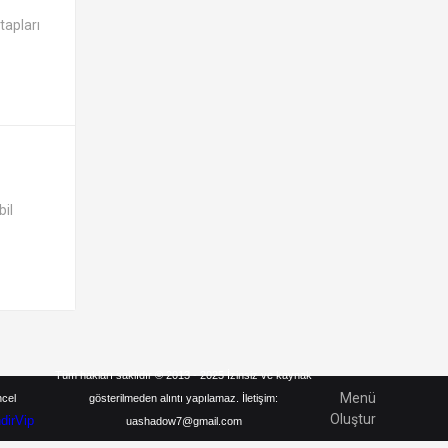
tapları
bil
Tüm hakları saklıdır © 2013 - 2025 İzinsiz ve kaynak
Menü
ncel
gösterilmeden alıntı yapılamaz. İletişim:
Oluştur
ndirVip
uashadow7@gmail.com