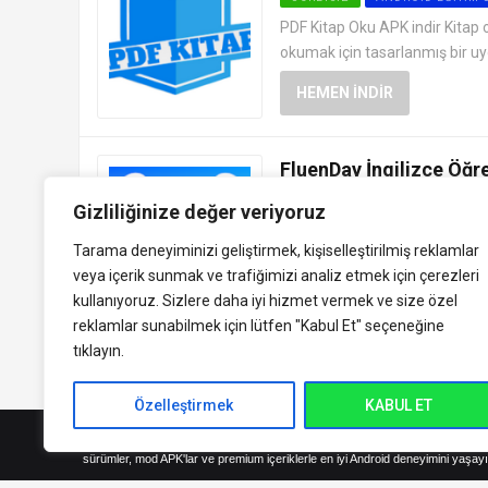
PDF Kitap Oku APK indir Kitap
okumak için tasarlanmış bir uyg
HEMEN İNDIR
FluenDay İngilizce Öğre
ÜCRETSIZ
ANDROID EĞITIM
Gizliliğinize değer veriyoruz
FluenDay İngilizce Öğren Apk in
Tarama deneyiminizi geliştirmek, kişiselleştirilmiş reklamlar
uygulamadır. Kullanıcıların İngil
veya içerik sunmak ve trafiğimizi analiz etmek için çerezleri
HEMEN İNDIR
kullanıyoruz. Sizlere daha iyi hizmet vermek ve size özel
reklamlar sunabilmek için lütfen
"Kabul Et" seçeneğine
tıklayın.
Özelleştirmek
KABUL ET
indirVip.com, en güvenilir ve hızlı APK indirme platformudur! En popüler An
sürümler, mod APK'lar ve premium içeriklerle en iyi Android deneyimini yaşayı