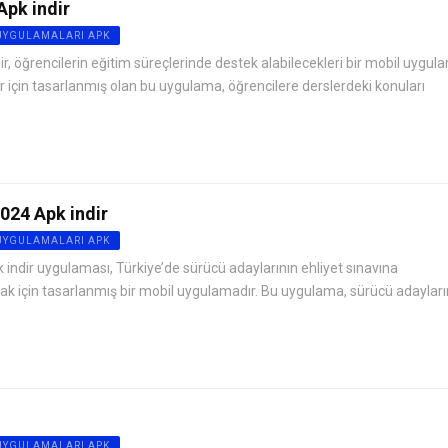
pk indir
 UYGULAMALARI APK
 öğrencilerin eğitim süreçlerinde destek alabilecekleri bir mobil uygula
er için tasarlanmış olan bu uygulama, öğrencilere derslerdeki konuları
2024 Apk indir
 UYGULAMALARI APK
 indir uygulaması, Türkiye’de sürücü adaylarının ehliyet sınavına
ak için tasarlanmış bir mobil uygulamadır. Bu uygulama, sürücü adayları
 UYGULAMALARI APK