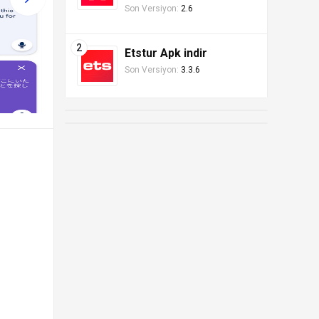
Son Versiyon:
2.6
Etstur Apk indir
Son Versiyon:
3.3.6