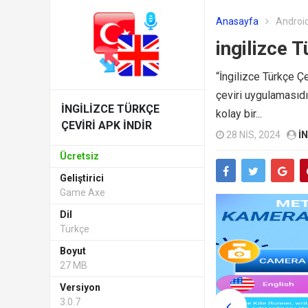
Anasayfa
Android
ingilizce T
“İngilizce Türkçe Çe
çeviri uygulamasıdır
INGILIZCE TÜRKÇE
kolay bir...
ÇEVIRI APK INDIR
28 NIS, 2024
I
Ücretsiz
Geliştirici
Game Axe
Dil
Türkçe
Boyut
27 MB
Versiyon
3.0.7