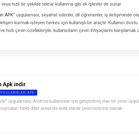
ya hızlı bir şekilde tekrar kullanma gibi ek işlevler de sunar.
iri APK
” uygulaması, seyahat edenler, dil öğrenenler, iş iletişiminde ol
 iletişim kurmak isteyen herkes için kullanışlı bir araçtır. Kullanıcı dost
e hızlı çeviri özellikleriyle, kullanıcıların çeviri ihtiyaçlarını karşılamak
 Apk indir
 UYGULAMALARI APK
ir” uygulaması, Android kullanıcıları için geliştirilmiş olan bir çeviri uygu
nuşmaları farklı diller arasında anlık olarak çevirmelerine olanak...