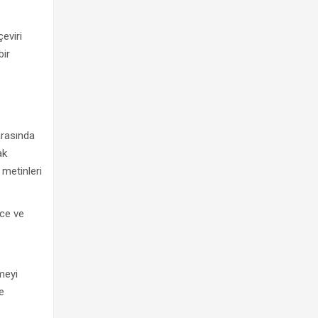
çeviri
bir
arasında
ak
 metinleri
zce ve
rmeyi
e