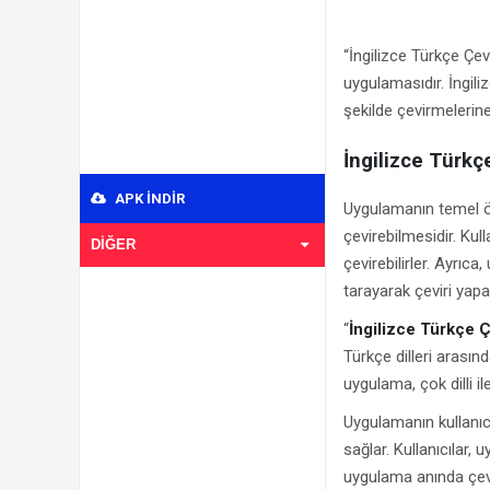
“İngilizce Türkçe Çevi
uygulamasıdır. İngiliz
şekilde çevirmelerine
İngilizce Türkç
APK INDIR
Uygulamanın temel özel
çevirebilmesidir. Kul
DIĞER
çevirebilirler. Ayrıca
tarayarak çeviri yapabi
“
İngilizce Türkçe Ç
Türkçe dilleri arasında
uygulama, çok dilli ile
Uygulamanın kullanıcı 
sağlar. Kullanıcılar
uygulama anında çevir