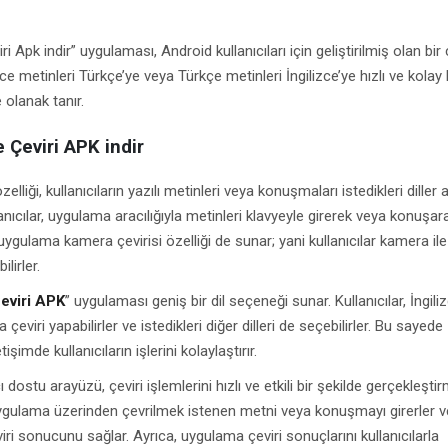
ri Apk indir” uygulaması, Android kullanıcıları için geliştirilmiş olan bir 
ce metinleri Türkçe’ye veya Türkçe metinleri İngilizce’ye hızlı ve kolay 
 olanak tanır.
e Çeviri APK indir
liği, kullanıcıların yazılı metinleri veya konuşmaları istedikleri diller 
lanıcılar, uygulama aracılığıyla metinleri klavyeyle girerek veya konuşar
, uygulama kamera çevirisi özelliği de sunar; yani kullanıcılar kamera ile
lirler.
eviri APK
” uygulaması geniş bir dil seçeneği sunar. Kullanıcılar, İngili
 çeviri yapabilirler ve istedikleri diğer dilleri de seçebilirler. Bu sayede
tişimde kullanıcıların işlerini kolaylaştırır.
dostu arayüzü, çeviri işlemlerini hızlı ve etkili bir şekilde gerçekleşti
, uygulama üzerinden çevrilmek istenen metni veya konuşmayı girerler v
i sonucunu sağlar. Ayrıca, uygulama çeviri sonuçlarını kullanıcılarla