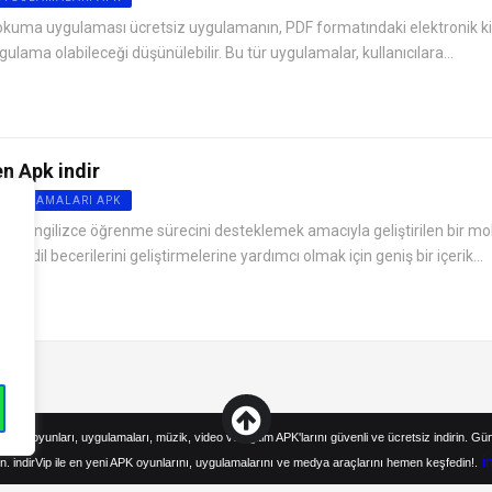
 okuma uygulaması ücretsiz uygulamanın, PDF formatındaki elektronik ki
ulama olabileceği düşünülebilir. Bu tür uygulamalar, kullanıcılara...
n Apk indir
 UYGULAMALARI APK
dir, İngilizce öğrenme sürecini desteklemek amacıyla geliştirilen bir mo
izce dil becerilerini geliştirmelerine yardımcı olmak için geniş bir içerik...
droid oyunları, uygulamaları, müzik, video ve eğitim APK'larını güvenli ve ücretsiz indirin. Gü
i
n. indirVip ile en yeni APK oyunlarını, uygulamalarını ve medya araçlarını hemen keşfedin!.