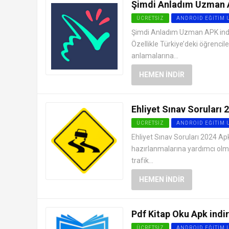
Şimdi Anladım Uzman A
ÜCRETSIZ
ANDROID EĞITIM
Şimdi Anladım Uzman APK indir,
Özellikle Türkiye’deki öğrencil
anlamalarına...
HEMEN İNDIR
Ehliyet Sınav Soruları 
ÜCRETSIZ
ANDROID EĞITIM
Ehliyet Sınav Soruları 2024 Apk
hazırlanmalarına yardımcı olm
trafik...
HEMEN İNDIR
Pdf Kitap Oku Apk indir
ÜCRETSIZ
ANDROID EĞITIM