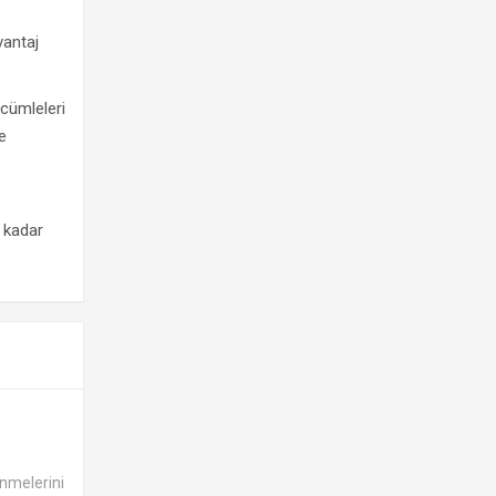
vantaj
 cümleleri
e
e kadar
enmelerini