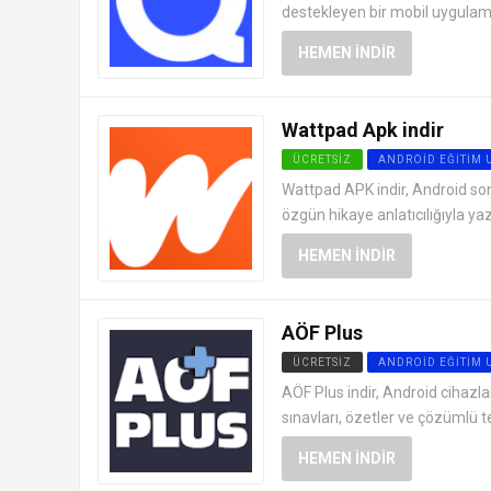
destekleyen bir mobil uygulamad
HEMEN İNDIR
Wattpad Apk indir
ÜCRETSIZ
ANDROID EĞITIM
Wattpad APK indir, Android so
özgün hikaye anlatıcılığıyla yaz
HEMEN İNDIR
AÖF Plus
ÜCRETSIZ
ANDROID EĞITIM
AÖF Plus indir, Android cihazl
sınavları, özetler ve çözümlü te
HEMEN İNDIR