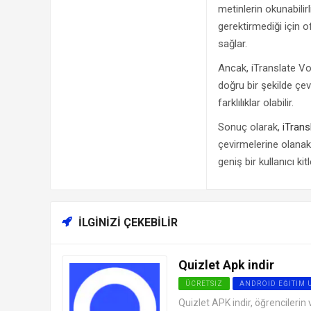
metinlerin okunabilir
gerektirmediği için o
sağlar.
Ancak, iTranslate Vo
doğru bir şekilde çev
farklılıklar olabilir.
Sonuç olarak,
iTrans
çevirmelerine olanak 
geniş bir kullanıcı ki
İLGINIZI ÇEKEBILIR
Quizlet Apk indir
ÜCRETSIZ
ANDROID EĞITIM
Quizlet APK indir, öğrencilerin