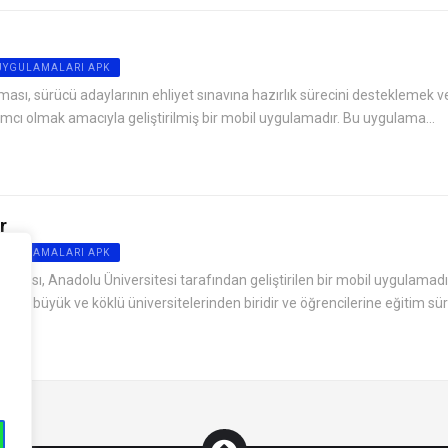
 UYGULAMALARI APK
ası, sürücü adaylarının ehliyet sınavına hazırlık sürecini desteklemek ve
ımcı olmak amacıyla geliştirilmiş bir mobil uygulamadır. Bu uygulama...
r
 UYGULAMALARI APK
aması, Anadolu Üniversitesi tarafından geliştirilen bir mobil uygulamadı
n en büyük ve köklü üniversitelerinden biridir ve öğrencilerine eğitim süre