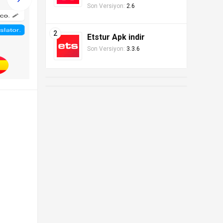
Son Versiyon:
2.6
Etstur Apk indir
Son Versiyon:
3.3.6