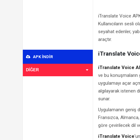
iTranslate Voice APK 
Kullanıcıların sesli o
seyahat edenler, yaba
araçtır.
iTranslate Voic
APK INDIR
iTranslate Voice 
DIĞER
ve bu konuşmaların g
uygulamayı açar açma
algılayarak istenen d
sunar.
Uygulamanın geniş dil
Fransızca, Almanca, İn
göre çevirilecek dil ve
iTranslate Voice
‘un