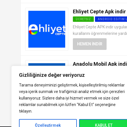
Ehliyet Cepte Apk indir
ÜCRETSIZ
ANDROID EĞITIM
Ehliyet Cepte APK indir uygulam
kurallarını öğrenmelerine yard
HEMEN İNDIR
Anadolu Mobil Apk indi
ÜCRETSIZ
ANDROID EĞITIM
Gizliliğinize değer veriyoruz
“Anadolu Mobil Apk indir” uygul
Tarama deneyiminizi geliştirmek, kişiselleştirilmiş reklamlar
Anadolu Üniversitesi, Türkiye’ni
veya içerik sunmak ve trafiğimizi analiz etmek için çerezleri
HEMEN İNDIR
kullanıyoruz. Sizlere daha iyi hizmet vermek ve size özel
reklamlar sunabilmek için lütfen
"Kabul Et" seçeneğine
tıklayın.
Özelleştirmek
KABUL ET