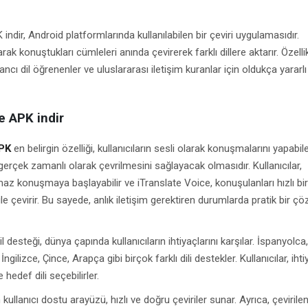
indir, Android platformlarında kullanılabilen bir çeviri uygulamasıdır.
larak konuştukları cümleleri anında çevirerek farklı dillere aktarır. Özelli
ncı dil öğrenenler ve uluslararası iletişim kuranlar için oldukça yararlı 
e APK indir
APK
en belirgin özelliği, kullanıcıların sesli olarak konuşmalarını yapabil
erçek zamanlı olarak çevrilmesini sağlayacak olmasıdır. Kullanıcılar,
z konuşmaya başlayabilir ve iTranslate Voice, konuşulanları hızlı bir
ile çevirir. Bu sayede, anlık iletişim gerektiren durumlarda pratik bir ç
 desteği, dünya çapında kullanıcıların ihtiyaçlarını karşılar. İspanyolca,
gilizce, Çince, Arapça gibi birçok farklı dili destekler. Kullanıcılar, ihti
 hedef dili seçebilirler.
 kullanıcı dostu arayüzü, hızlı ve doğru çeviriler sunar. Ayrıca, çevirile