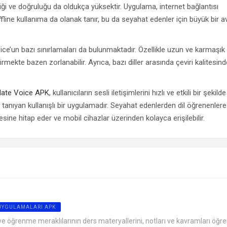
liği ve doğruluğu da oldukça yüksektir. Uygulama, internet bağlantısı
ffline kullanıma da olanak tanır, bu da seyahat edenler için büyük bir a
ice’un bazı sınırlamaları da bulunmaktadır. Özellikle uzun ve karmaşık
irmekte bazen zorlanabilir. Ayrıca, bazı diller arasında çeviri kalitesind
late Voice APK
, kullanıcıların sesli iletişimlerini hızlı ve etkili bir şekilde
tanıyan kullanışlı bir uygulamadır. Seyahat edenlerden dil öğrenenler
tlesine hitap eder ve mobil cihazlar üzerinden kolayca erişilebilir.
 UYGULAMALARI APK
 ve öğrenme meraklılarının ders materyallerini, notları ve kavramları öğr