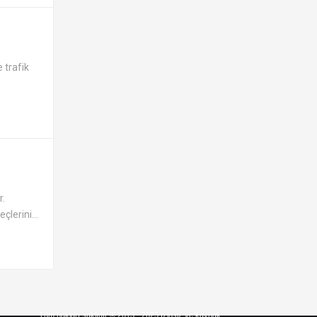
 trafik
r.
çlerini...
Tüm hakları saklıdır © 2013 - 2025 İzinsiz ve kaynak