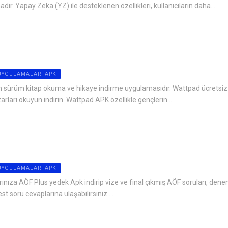
ır. Yapay Zeka (YZ) ile desteklenen özellikleri, kullanıcıların daha...
 UYGULAMALARI APK
n sürüm kitap okuma ve hikaye indirme uygulamasıdır. Wattpad ücretsiz
arları okuyun indirin. Wattpad APK özellikle gençlerin...
 UYGULAMALARI APK
arınıza AÖF Plus yedek Apk indirip vize ve final çıkmış AÖF soruları, den
st soru cevaplarına ulaşabilirsiniz....