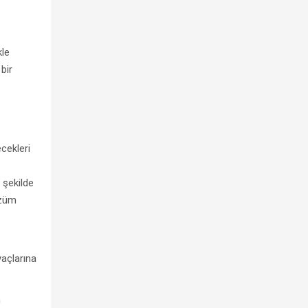
kle
bir
ecekleri
 şekilde
özüm
yaçlarına
n