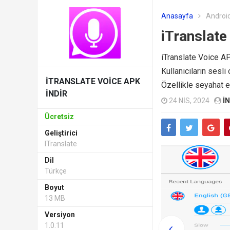
Anasayfa
Android
iTranslate
iTranslate Voice APK
Kullanıcıların sesli 
ITRANSLATE VOICE APK
Özellikle seyahat ed
INDIR
24 NIS, 2024
I
Ücretsiz
Geliştirici
ITranslate
Dil
Türkçe
Boyut
13 MB
Versiyon
1.0.11