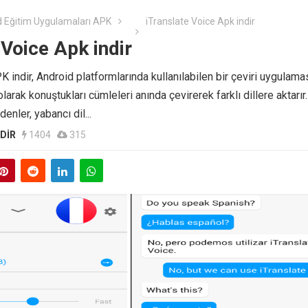
 Eğitim Uygulamaları APK
iTranslate Voice Apk indir
 Voice Apk indir
 indir, Android platformlarında kullanılabilen bir çeviri uygulamas
olarak konuştukları cümleleri anında çevirerek farklı dillere aktarır.
enler, yabancı dil...
NDIR
1404
315