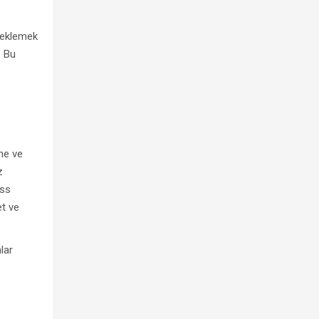
teklemek
. Bu
ne ve
z
ess
et ve
lar