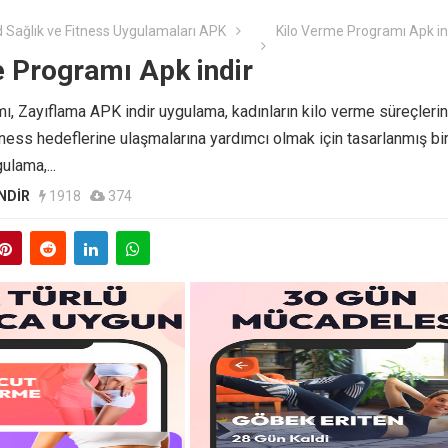
 Sağlık ve Fitness Uygulamaları APK
Kilo Verme Programı Apk in
 Programı Apk indir
, Zayıflama APK indir uygulama, kadınların kilo verme süreçlerin
ess hedeflerine ulaşmalarına yardımcı olmak için tasarlanmış bi
ulama,...
NDIR
1918
374