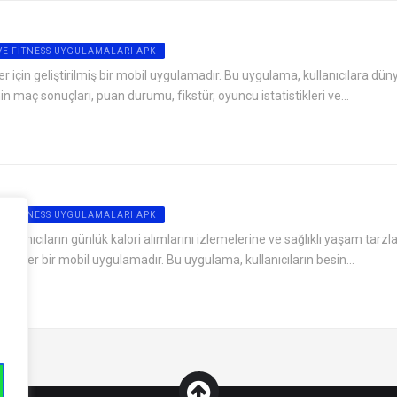
VE FITNESS UYGULAMALARI APK
er için geliştirilmiş bir mobil uygulamadır. Bu uygulama, kullanıcılara dün
inin maç sonuçları, puan durumu, fikstür, oyuncu istatistikleri ve...
VE FITNESS UYGULAMALARI APK
kullanıcıların günlük kalori alımlarını izlemelerine ve sağlıklı yaşam tarzla
püler bir mobil uygulamadır. Bu uygulama, kullanıcıların besin...