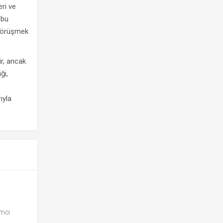
eri ve
 bu
 görüşmek
ir, ancak
ği,
ıyla
ımcı