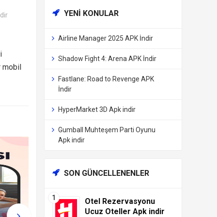
YENI KONULAR
dir
Airline Manager 2025 APK İndir
i
Shadow Fight 4: Arena APK İndir
r mobil
Fastlane: Road to Revenge APK
İndir
HyperMarket 3D Apk indir
Gumball Muhteşem Parti Oyunu
Apk indir
SON GÜNCELLENENLER
Otel Rezervasyonu
Ucuz Oteller Apk indir