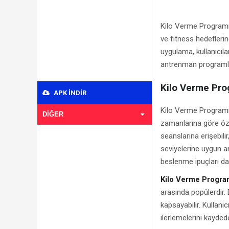
Kilo Verme Programı,
ve fitness hedefleri
uygulama, kullanıcıla
antrenman programlar
Kilo Verme Pro
APK INDIR
Kilo Verme Programı 
DIĞER
zamanlarına göre öze
seanslarına erişebilir
seviyelerine uygun ant
beslenme ipuçları da 
Kilo Verme Progra
arasında popülerdir. E
kapsayabilir. Kullanı
ilerlemelerini kaydede