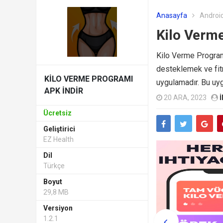
Anasayfa
Android
Kilo Verme
Kilo Verme Programı
desteklemek ve fitn
KILO VERME PROGRAMI
uygulamadır. Bu uyg
APK INDIR
20 ARA, 2023
I
Ücretsiz
Geliştirici
EZ Health
Dil
Türkçe
Boyut
29,8 MB
Versiyon
1.2.1