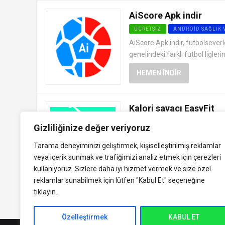
AiScore Apk indir
ÜCRETSIZ
ANDROID SAĞLIK 
AiScore Apk indir, futbolseverl
genelindeki farklı futbol ligler
HEMEN İNDIR
Kalori sayacı EasyFit
ÜCRETSIZ
ANDROID SAĞLIK 
Gizliliğinize değer veriyoruz
Kalori sayacı EasyFit APK indir, 
Tarama deneyiminizi geliştirmek, kişiselleştirilmiş reklamlar
sürdürmelerine yardımcı olan po
veya içerik sunmak ve trafiğimizi analiz etmek için çerezleri
HEMEN İNDIR
kullanıyoruz. Sizlere daha iyi hizmet vermek ve size özel
reklamlar sunabilmek için lütfen
"Kabul Et" seçeneğine
tıklayın.
Özelleştirmek
KABUL ET