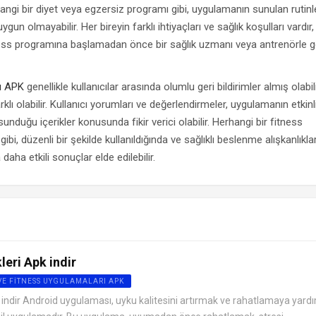
hangi bir diyet veya egzersiz programı gibi, uygulamanın sunulan rutinl
uygun olmayabilir. Her bireyin farklı ihtiyaçları ve sağlık koşulları vardır,
tness programına başlamadan önce bir sağlık uzmanı veya antrenörle
ı APK
genellikle kullanıcılar arasında olumlu geri bildirimler almış olabil
lı olabilir. Kullanıcı yorumları ve değerlendirmeler, uygulamanın etkinli
sunduğu içerikler konusunda fikir verici olabilir. Herhangi bir fitness
i, düzenli bir şekilde kullanıldığında ve sağlıklı beslenme alışkanlıklar
a daha etkili sonuçlar elde edilebilir.
leri Apk indir
VE FITNESS UYGULAMALARI APK
k indir Android uygulaması, uyku kalitesini artırmak ve rahatlamaya yard