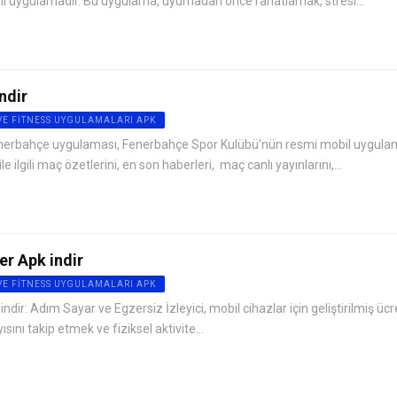
bil uygulamadır. Bu uygulama, uyumadan önce rahatlamak, stresi...
ndir
VE FITNESS UYGULAMALARI APK
enerbahçe uygulaması, Fenerbahçe Spor Kulübü’nün resmi mobil uygulam
ilgili maç özetlerini, en son haberleri, maç canlı yayınlarını,...
r Apk indir
VE FITNESS UYGULAMALARI APK
r: Adım Sayar ve Egzersiz İzleyici, mobil cihazlar için geliştirilmiş ücre
ını takip etmek ve fiziksel aktivite...