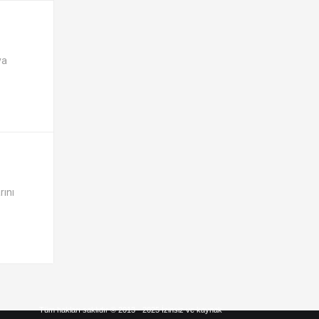
ya
rını
Tüm hakları saklıdır © 2013 - 2025 İzinsiz ve kaynak