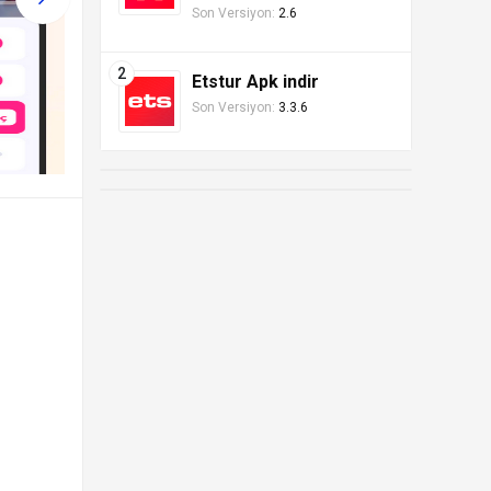
Son Versiyon:
2.6
Etstur Apk indir
Son Versiyon:
3.3.6