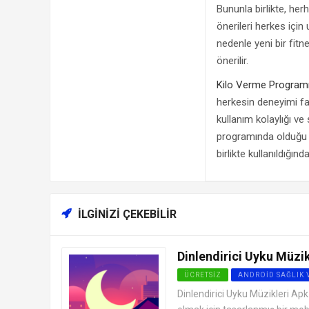
Bununla birlikte, her
önerileri herkes için 
nedenle yeni bir fi
önerilir.
Kilo Verme Program
herkesin deneyimi fark
kullanım kolaylığı ve 
programında olduğu gib
birlikte kullanıldığınd
İLGINIZI ÇEKEBILIR
Dinlendirici Uyku Müzik
ÜCRETSIZ
ANDROID SAĞLIK 
Dinlendirici Uyku Müzikleri Ap