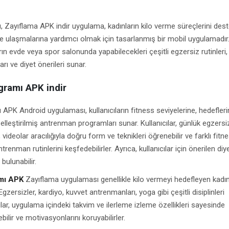
 Zayıflama APK indir uygulama, kadınların kilo verme süreçlerini des
ne ulaşmalarına yardımcı olmak için tasarlanmış bir mobil uygulamadır
rın evde veya spor salonunda yapabilecekleri çeşitli egzersiz rutinleri,
ı ve diyet önerileri sunar.
gramı APK indir
APK Android uygulaması, kullanıcıların fitness seviyelerine, hedefleri
lleştirilmiş antrenman programları sunar. Kullanıcılar, günlük egzersi
, videolar aracılığıyla doğru form ve teknikleri öğrenebilir ve farklı fitn
renman rutinlerini keşfedebilirler. Ayrıca, kullanıcılar için önerilen diy
bulunabilir.
mı APK
Zayıflama uygulaması genellikle kilo vermeyi hedefleyen kadın
gzersizler, kardiyo, kuvvet antrenmanları, yoga gibi çeşitli disiplinleri
cılar, uygulama içindeki takvim ve ilerleme izleme özellikleri sayesinde
bilir ve motivasyonlarını koruyabilirler.