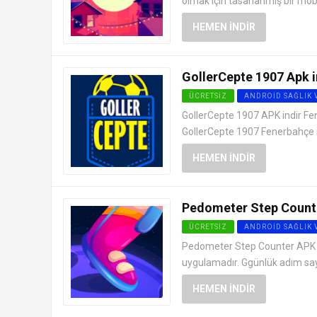
olmak için tasarlanmış bir mo
HEMEN İNDIR
GollerCepte 1907 Apk i
ÜCRETSIZ
ANDROID SAĞLIK 
GollerCepte 1907 APK indir F
GollerCepte 1907 Fenerbahçe ile 
HEMEN İNDIR
Pedometer Step Counte
ÜCRETSIZ
ANDROID SAĞLIK 
Pedometer Step Counter APK indi
uygulamadır. Ggünlük adım sayıs
HEMEN İNDIR