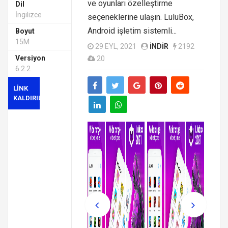
ve oyunları özelleştirme
Dil
İngilizce
seçeneklerine ulaşın. LuluBox,
Android işletim sistemli...
Boyut
15M
29 EYL, 2021
INDIR
2192
Versiyon
20
6.2.2
LINK
KALDIRILMIŞ