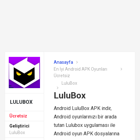
Anasayfa
En İyi Android APK Oyunları
Ücretsiz
LuluBox
LuluBox
LULUBOX
Android LuluBox APK indir,
Ücretsiz
Android oyunlarınızı bir arada
tutan Lulubox uygulaması ile
Geliştirici
LuluBox
Android oyun APK dosyalarına