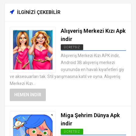
İLGINIZI ÇEKEBILIR
Alışveriş Merkezi Kızı Apk
indir
ÜCRETSIZ
EN İYI ANDROID APK OYUNLARI
Alışveriş Merkezi Kızı APK indir,
ÜCRETSIZ
Android 3B alışveriş merkezi
oyununda en havalı kıyafetleri giy
ve aksesuarları tak. Stil yarışmasına katıl ve oyna. Alışveriş
Merkezi Kızı...
HEMEN İNDIR
Miga Şehrim Dünya Apk
indir
ÜCRETSIZ