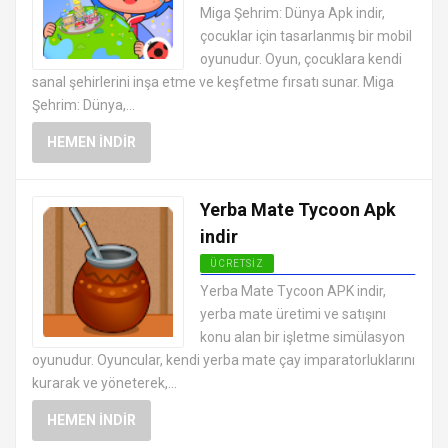
EN İYI ANDROID APK OYUNLARI
Miga Şehrim: Dünya Apk indir,
ÜCRETSIZ
çocuklar için tasarlanmış bir mobil
oyunudur. Oyun, çocuklara kendi
sanal şehirlerini inşa etme ve keşfetme fırsatı sunar. Miga
Şehrim: Dünya,...
HEMEN İNDIR
Yerba Mate Tycoon Apk
indir
ÜCRETSIZ
EN İYI ANDROID APK OYUNLARI
Yerba Mate Tycoon APK indir,
ÜCRETSIZ
yerba mate üretimi ve satışını
konu alan bir işletme simülasyon
oyunudur. Oyuncular, kendi yerba mate çay imparatorluklarını
kurarak ve yöneterek,...
HEMEN İNDIR