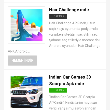
Hair Challenge indir
ÜCRETSIZ
EN İYI ANDROID APK OYUNLARI
Hair Challenge APK indir, uzun
ÜCRETSIZ
saçlı koşu oyununda podyumda
yürürken istediğin saç stilini seç.
Şahane saç stilleriyle mecare dolu
Android oyunudur. Hair Challenge
APK Android...
HEMEN İNDIR
Indian Car Games 3D
Scorpio Apk indir
ÜCRETSIZ
EN İYI ANDROID APK OYUNLARI
“Indian Car Games 3D Scorpio
ÜCRETSIZ
APK indir,” Hindistan’ın heyecan
verici yarış simülasyonlarından