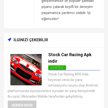
geliştirmenize ve popüler şarkıları
piyano çalarak keyifli bir deneyim
yaşamanıza yardımcı olabilir. İyi
eğlenceler!
İLGINIZI ÇEKEBILIR
Stock Car Racing Apk
indir
ÜCRETSIZ
EN İYI ANDROID APK OYUNLARI
Stock Car Racing APK indir,
ÜCRETSIZ
heyecan verici bir yarış
simülasyonu oyunu olup Android
platformunda oyunseverlere sunulan bir yarış deneyimidir.
Bu oyun, Minicades Mobile tarafından geliştirilmiş...
HEMEN İNDIR