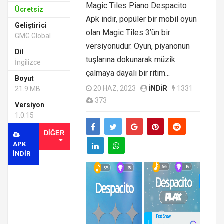
Magic Tiles Piano Despacito
Ücretsiz
Apk indir, popüler bir mobil oyun
Geliştirici
olan Magic Tiles 3’ün bir
GMG Global
versiyonudur. Oyun, piyanonun
Dil
tuşlarına dokunarak müzik
İngilizce
çalmaya dayalı bir ritim...
Boyut
20 HAZ, 2023
INDIR
1331
21.9 MB
373
Versiyon
1.0.15
DIĞER
APK
INDIR