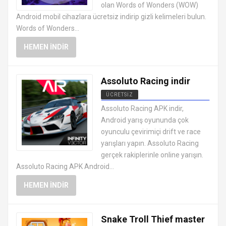
olan Words of Wonders (WOW)
Android mobil cihazlara ücretsiz indirip gizli kelimeleri bulun.
Words of Wonders...
HEMEN İNDIR
Assoluto Racing indir
ÜCRETSIZ
EN İYI ANDROID APK OYUNLARI
Assoluto Racing APK indir,
ÜCRETSIZ
Android yarış oyununda çok
oyunculu çevirimiçi drift ve race
yarışları yapın. Assoluto Racing
gerçek rakiplerinle online yarışın.
Assoluto Racing APK Android...
HEMEN İNDIR
Snake Troll Thief master