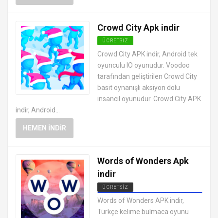
Crowd City Apk indir
ÜCRETSIZ
EN İYI ANDROID APK OYUNLARI
Crowd City APK indir, Android tek
ÜCRETSIZ
oyunculu IO oyunudur. Voodoo
tarafından geliştirilen Crowd City
basit oynanışlı aksiyon dolu
insancıl oyunudur. Crowd City APK
indir, Android...
HEMEN İNDIR
Words of Wonders Apk
indir
ÜCRETSIZ
EN İYI ANDROID APK OYUNLARI
Words of Wonders APK indir,
ÜCRETSIZ
Türkçe kelime bulmaca oyunu