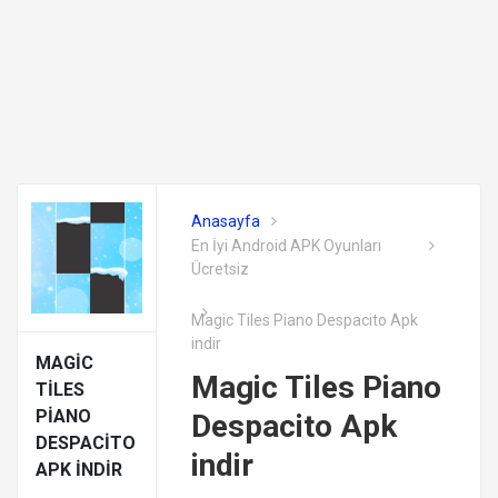
Anasayfa
En İyi Android APK Oyunları
Ücretsiz
Magic Tiles Piano Despacito Apk
indir
MAGIC
Magic Tiles Piano
TILES
PIANO
Despacito Apk
DESPACITO
indir
APK INDIR