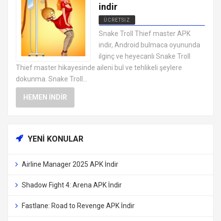
indir
ÜCRETSIZ
EN İYI ANDROID APK OYUNLARI
Snake Troll Thief master APK
ÜCRETSIZ
indir, Android bulmaca oyununda
ilginç ve heyecanlı Snake Troll
Thief master hikayesinde aileni bul ve tehlikeli şeylere
dokunma. Snake Troll...
HEMEN İNDIR
YENI KONULAR
Airline Manager 2025 APK İndir
Shadow Fight 4: Arena APK İndir
Fastlane: Road to Revenge APK İndir