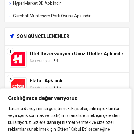
HyperMarket 3D Apk indir
Gumball Muhteşem Parti Oyunu Apk indir
SON GÜNCELLENENLER
Otel Rezervasyonu Ucuz Oteller Apk indir
Son Versiyon:
2.6
Etstur Apk indir
Son Versiyon:
3.3.6
Gizliliğinize değer veriyoruz
Tarama deneyiminizi geliştirmek, kişiselleştirilmiş reklamlar
veya içerik sunmak ve trafiğimizi analiz etmek için çerezleri
Tüm hakları saklıdır ©
kullanıyoruz. Sizlere daha iyi hizmet vermek ve size özel
indirVip.com, en güvenilir ve hızlı APK indirme platformudur! En
2013 - 2025 İzinsiz ve
reklamlar sunabilmek için lütfen
"Kabul Et" seçeneğine
popüler Android oyunları, uygulamaları, müzik, video ve eğitim
kaynak gösterilmeden