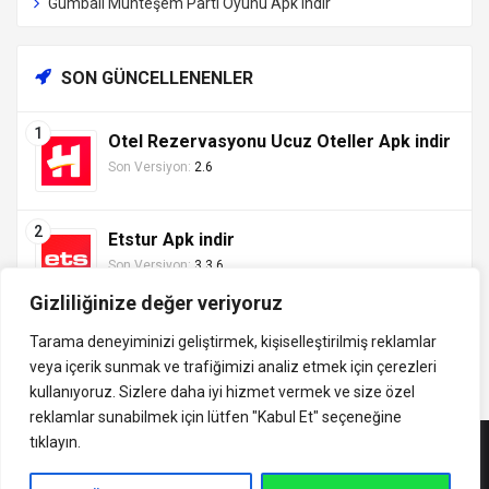
Gumball Muhteşem Parti Oyunu Apk indir
SON GÜNCELLENENLER
Otel Rezervasyonu Ucuz Oteller Apk indir
Son Versiyon:
2.6
Etstur Apk indir
Son Versiyon:
3.3.6
Gizliliğinize değer veriyoruz
Tarama deneyiminizi geliştirmek, kişiselleştirilmiş reklamlar
veya içerik sunmak ve trafiğimizi analiz etmek için çerezleri
Tüm hakları saklıdır ©
kullanıyoruz. Sizlere daha iyi hizmet vermek ve size özel
indirVip.com, en güvenilir ve hızlı APK indirme platformudur! En
2013 - 2025 İzinsiz ve
reklamlar sunabilmek için lütfen
"Kabul Et" seçeneğine
popüler Android oyunları, uygulamaları, müzik, video ve eğitim
kaynak gösterilmeden
tıklayın.
APK'larını güvenli ve ücretsiz indirin. Güncel sürümler, mod
alıntı yapılamaz.
APK'lar ve premium içeriklerle en iyi Android deneyimini
İletişim: