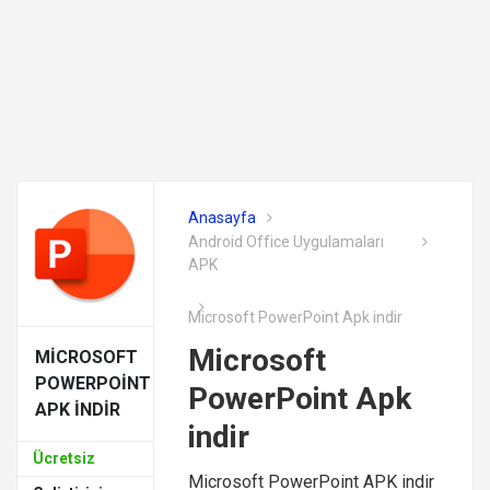
Anasayfa
Android Office Uygulamaları
APK
Microsoft PowerPoint Apk indir
Microsoft
MICROSOFT
POWERPOINT
PowerPoint Apk
APK INDIR
indir
Ücretsiz
Microsoft PowerPoint APK indir