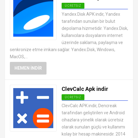
ÜCRETSIZ
ANDROID OFFICE UYGULAMALARI
Yandex.Disk APK indir, Yandex
APK
tarafından sunulan bir bulut
depolama hizmetidir. Yandex.Disk,
kullanıcılara dosyalarını internet
üzerinde saklama, paylaşma ve
senkronize etme imkanı sağlar. Yandex.Disk, Windows,
MacOS,...
HEMEN İNDIR
ClevCalc Apk indir
ÜCRETSIZ
ANDROID OFFICE UYGULAMALARI
ClevCalc APK indir, Dencreak
APK
tarafından geliştirilen ve Android
cihazlara yönelik olarak ücretsiz
olarak sunulan güçlü ve kullanımı
kolay bir hesap makinesidir. 2014