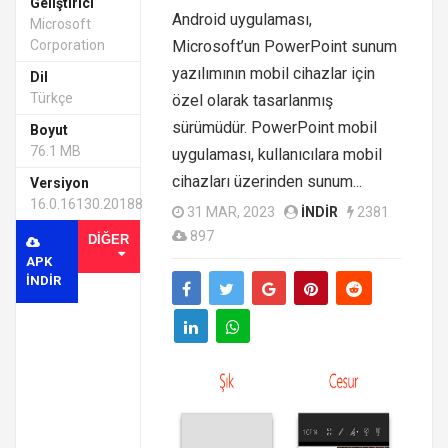
Geliştirici
Android uygulaması,
Microsoft
Corporation
Microsoft’un PowerPoint sunum
yazılımının mobil cihazlar için
Dil
Türkçe
özel olarak tasarlanmış
sürümüdür. PowerPoint mobil
Boyut
76.1 MB
uygulaması, kullanıcılara mobil
cihazları üzerinden sunum...
Versiyon
16.0.16130.20188
31 MAR, 2023
INDIR
2381
897
DIĞER
APK
INDIR