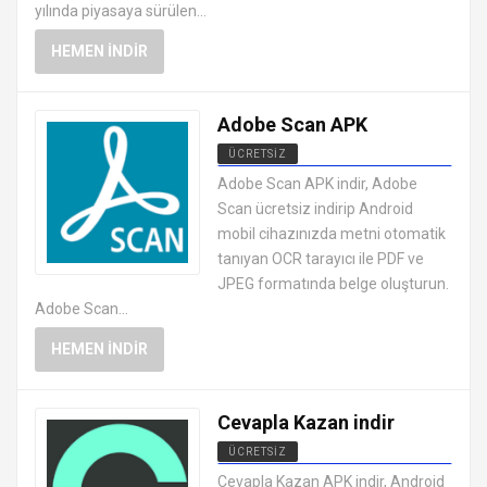
yılında piyasaya sürülen...
HEMEN İNDIR
Adobe Scan APK
ÜCRETSIZ
ANDROID OFFICE UYGULAMALARI
Adobe Scan APK indir, Adobe
APK
Scan ücretsiz indirip Android
mobil cihazınızda metni otomatik
tanıyan OCR tarayıcı ile PDF ve
JPEG formatında belge oluşturun.
Adobe Scan...
HEMEN İNDIR
Cevapla Kazan indir
ÜCRETSIZ
ANDROID OFFICE UYGULAMALARI
Cevapla Kazan APK indir, Android