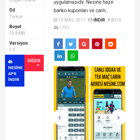
Doğan Online
uygulamasıdır. Nesine hazır
Dil
banko kuponları ve canlı...
Türkçe
19 MAY, 2017
INDIR
8019
Boyut
1751
59.8 MB
Versiyon
1.0
DIĞER
NESINE
APK
INDIR