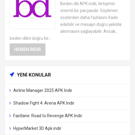
ANDROID SAĞLIK VE FITNESS
Beden dili APK indir, iletişimin
UYGULAMALARI APK
önemli bir parçasıdır. Söylenen
sözlerden daha fazlasını ifade
edebilir ve mesajın doğru şekilde
alınmasını sağlayabilir. Ancak,
beden dilini doğru bir...
HEMEN İNDIR
YENI KONULAR
Airline Manager 2025 APK İndir
Shadow Fight 4: Arena APK İndir
Fastlane: Road to Revenge APK İndir
HyperMarket 3D Apk indir