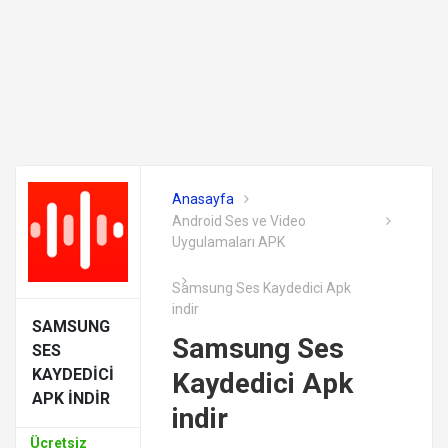
Anasayfa
Android Ses ve Video
Uygulamaları APK
Samsung Ses Kaydedici Apk
indir
SAMSUNG
Samsung Ses
SES
KAYDEDICI
Kaydedici Apk
APK INDIR
indir
Ücretsiz