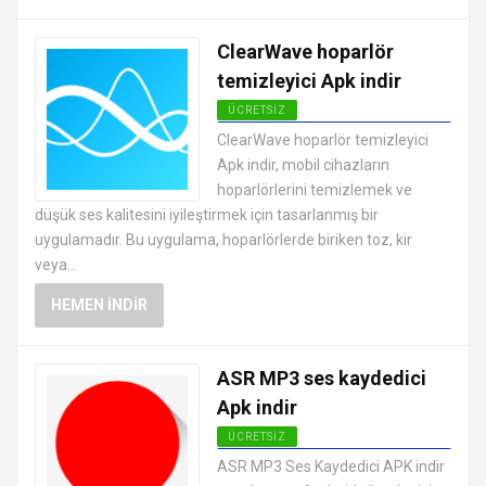
ClearWave hoparlör
temizleyici Apk indir
ÜCRETSIZ
ANDROID SES VE VIDEO
ClearWave hoparlör temizleyici
UYGULAMALARI APK
Apk indir, mobil cihazların
hoparlörlerini temizlemek ve
düşük ses kalitesini iyileştirmek için tasarlanmış bir
uygulamadır. Bu uygulama, hoparlörlerde biriken toz, kir
veya...
HEMEN İNDIR
ASR MP3 ses kaydedici
Apk indir
ÜCRETSIZ
ANDROID SES VE VIDEO
ASR MP3 Ses Kaydedici APK indir
UYGULAMALARI APK