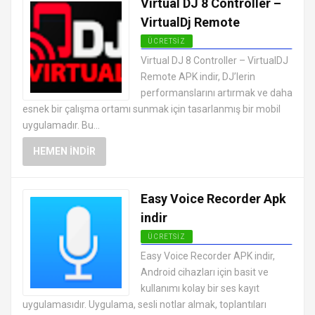
Virtual DJ 8 Controller –
VirtualDj Remote
ÜCRETSIZ
ANDROID SES VE VIDEO
Virtual DJ 8 Controller – VirtualDJ
UYGULAMALARI APK
Remote APK indir, DJ’lerin
performanslarını artırmak ve daha
esnek bir çalışma ortamı sunmak için tasarlanmış bir mobil
uygulamadır. Bu...
HEMEN İNDIR
Easy Voice Recorder Apk
indir
ÜCRETSIZ
ANDROID SES VE VIDEO
Easy Voice Recorder APK indir,
UYGULAMALARI APK
Android cihazları için basit ve
kullanımı kolay bir ses kayıt
uygulamasıdır. Uygulama, sesli notlar almak, toplantıları