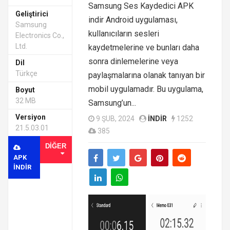
Samsung Ses Kaydedici APK
Geliştirici
indir Android uygulaması,
Samsung
kullanıcıların sesleri
Electronics Co.,
Ltd.
kaydetmelerine ve bunları daha
sonra dinlemelerine veya
Dil
Türkçe
paylaşmalarına olanak tanıyan bir
mobil uygulamadır. Bu uygulama,
Boyut
32 MB
Samsung’un...
Versiyon
9 ŞUB, 2024
INDIR
1252
21.5.03.01
385
DIĞER
APK
INDIR