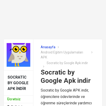
Anasayfa
Android Eğitim Uygulamaları
APK
Socratic by Google Apk indir
Socratic by
SOCRATIC
Google Apk indir
BY GOOGLE
APK INDIR
Socratic by Google APK indir,
öğrencilere ödevlerinde ve
Ücretsiz
öğrenme süreçlerinde yardımcı