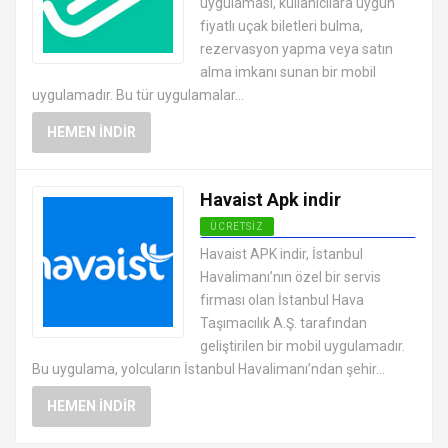
uygulaması, kullanıcılara uygun
fiyatlı uçak biletleri bulma,
rezervasyon yapma veya satın
alma imkanı sunan bir mobil
uygulamadır. Bu tür uygulamalar...
HEMEN İNDIR
Havaist Apk indir
ÜCRETSIZ
ANDROID TATIL VE SEYAHAT
Havaist APK indir, İstanbul
UYGULAMALARI APK
Havalimanı’nın özel bir servis
firması olan İstanbul Hava
Taşımacılık A.Ş. tarafından
geliştirilen bir mobil uygulamadır.
Bu uygulama, yolcuların İstanbul Havalimanı’ndan şehir...
HEMEN İNDIR