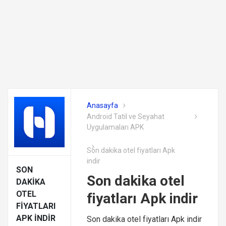
Anasayfa
Android Tatil ve Seyahat
Uygulamaları APK
Son dakika otel fiyatları Apk
indir
SON
Son dakika otel
DAKIKA
OTEL
fiyatları Apk indir
FIYATLARI
APK INDIR
Son dakika otel fiyatları Apk indir