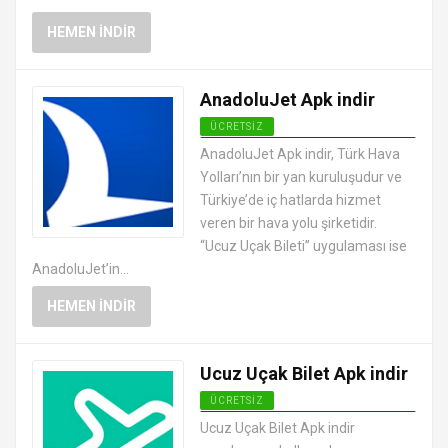
HEMEN İNDIR
AnadoluJet Apk indir
ÜCRETSIZ
ANDROID TATIL VE SEYAHAT
AnadoluJet Apk indir, Türk Hava
UYGULAMALARI APK
Yolları’nın bir yan kuruluşudur ve
Türkiye’de iç hatlarda hizmet
veren bir hava yolu şirketidir.
“Ucuz Uçak Bileti” uygulaması ise
AnadoluJet’in...
HEMEN İNDIR
Ucuz Uçak Bilet Apk indir
ÜCRETSIZ
ANDROID TATIL VE SEYAHAT
Ucuz Uçak Bilet Apk indir
UYGULAMALARI APK