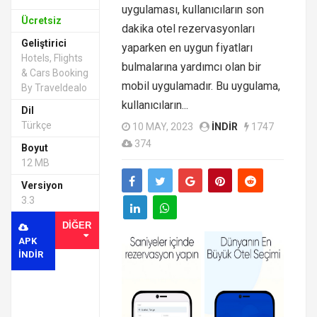
uygulaması, kullanıcıların son
Ücretsiz
dakika otel rezervasyonları
Geliştirici
yaparken en uygun fiyatları
Hotels, Flights
bulmalarına yardımcı olan bir
& Cars Booking
mobil uygulamadır. Bu uygulama,
By Traveldealo
kullanıcıların...
Dil
Türkçe
10 MAY, 2023
INDIR
1747
374
Boyut
12 MB
Versiyon
3.3
DIĞER
APK
INDIR