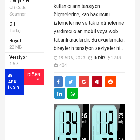
Geliştirici
kullanıcıların tansiyon
QR Code
Scanner.
ölçmelerine, kan basıncını
izlemelerine ve takip etmelerine
Dil
Türkçe
yardımcı olan mobil veya web
tabanlı araçlardır. Bu uygulamalar,
Boyut
22 MB
bireylerin tansiyon seviyelerini...
Versiyon
19 ARA, 2023
INDIR
1748
1.6.3
404
DIĞER
APK
INDIR