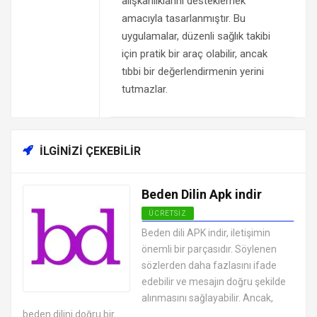
alışkanlıklarını desteklemek
amacıyla tasarlanmıştır. Bu
uygulamalar, düzenli sağlık takibi
için pratik bir araç olabilir, ancak
tıbbi bir değerlendirmenin yerini
tutmazlar.
İLGINIZI ÇEKEBILIR
Beden Dilin Apk indir
ÜCRETSIZ
ANDROID SAĞLIK VE FITNESS
Beden dili APK indir, iletişimin
UYGULAMALARI APK
önemli bir parçasıdır. Söylenen
sözlerden daha fazlasını ifade
edebilir ve mesajın doğru şekilde
alınmasını sağlayabilir. Ancak,
beden dilini doğru bir...