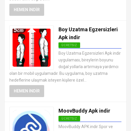
HEMEN İNDIR
Boy Uzatma Egzersizleri
Apk indir
ÜCRETSIZ
ANDROID SAĞLIK VE FITNESS
Boy Uzatma Egzersizleri Apk indir
UYGULAMALARI APK
uygulaması, bireylerin boyunu
doğal yollarla artırmaya yardımcı
olan bir mobil uygulamadır. Bu uygulama, boy uzatma
hedeflerine ulaşmak isteyen kişilere özel...
HEMEN İNDIR
MoovBuddy Apk indir
ÜCRETSIZ
ANDROID SAĞLIK VE FITNESS
MoovBuddy APK indir Spor ve
UYGULAMALARI APK