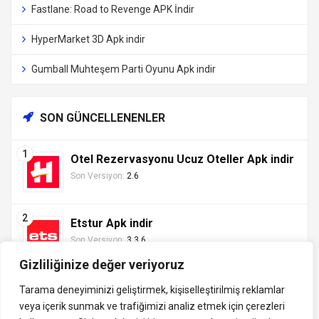
Fastlane: Road to Revenge APK İndir
HyperMarket 3D Apk indir
Gumball Muhteşem Parti Oyunu Apk indir
SON GÜNCELLENENLER
Otel Rezervasyonu Ucuz Oteller Apk indir
Son Versiyon:
2.6
Etstur Apk indir
Son Versiyon:
3.3.6
Gizliliğinize değer veriyoruz
Tarama deneyiminizi geliştirmek, kişiselleştirilmiş reklamlar
veya içerik sunmak ve trafiğimizi analiz etmek için çerezleri
Tüm hakları saklıdır ©