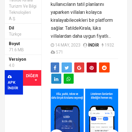
Tatilde Kirala
kullanıcıların tatil planlarını
Turizm Ve Bilgi
yaparken villaları kolayca
Teknolojileri
A.Ş.
kiralayabilecekleri bir platform
sağlar. TatildeKirala, lüks
Dil
Türkçe
villalardan daha uygun fiyatlı...
Boyut
14 MAY, 2023
INDIR
1932
71.6 MB
571
Versiyon
4.0
DIĞER
APK
INDIR