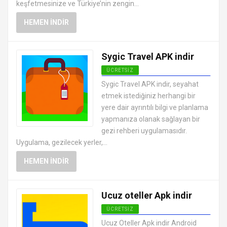
keşfetmesinize ve Türkiye’nin zengin...
HEMEN İNDIR
Sygic Travel APK indir
ÜCRETSIZ
ANDROID TATIL VE SEYAHAT
Sygic Travel APK indir, seyahat
UYGULAMALARI APK
etmek istediğiniz herhangi bir
yere dair ayrıntılı bilgi ve planlama
yapmanıza olanak sağlayan bir
gezi rehberi uygulamasıdır.
Uygulama, gezilecek yerler,...
HEMEN İNDIR
Ucuz oteller Apk indir
ÜCRETSIZ
ANDROID TATIL VE SEYAHAT
Ucuz Oteller Apk indir Android
UYGULAMALARI APK