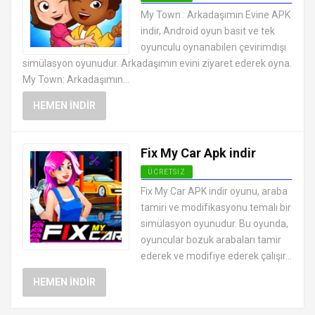
EN İYI ANDROID APK OYUNLARI
My Town : Arkadaşımın Evine APK
ÜCRETSIZ
indir, Android oyun basit ve tek
oyunculu oynanabilen çevirimdışı
simülasyon oyunudur. Arkadaşımın evini ziyaret ederek oyna.
My Town: Arkadaşımın...
HEMEN İNDIR
Fix My Car Apk indir
ÜCRETSIZ
EN İYI ANDROID APK OYUNLARI
Fix My Car APK indir oyunu, araba
ÜCRETSIZ
tamiri ve modifikasyonu temalı bir
simülasyon oyunudur. Bu oyunda,
oyuncular bozuk arabaları tamir
ederek ve modifiye ederek çalışır...
HEMEN İNDIR