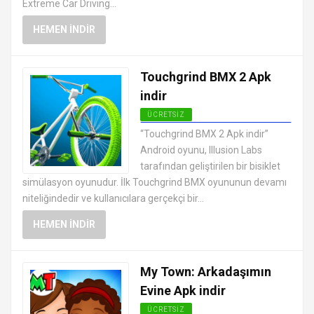
Extreme Car Driving...
HEMEN İNDIR
Touchgrind BMX 2 Apk
indir
ÜCRETSIZ
EN İYI ANDROID APK OYUNLARI
“Touchgrind BMX 2 Apk indir”
ÜCRETSIZ
Android oyunu, Illusion Labs
tarafından geliştirilen bir bisiklet
simülasyon oyunudur. İlk Touchgrind BMX oyununun devamı
niteliğindedir ve kullanıcılara gerçekçi bir...
HEMEN İNDIR
My Town: Arkadaşımın
Evine Apk indir
ÜCRETSIZ