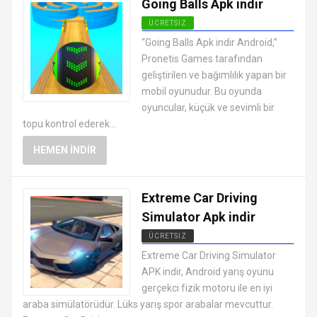
Going Balls Apk indir
ÜCRETSIZ
EN İYI ANDROID APK OYUNLARI
“Going Balls Apk indir Android,”
ÜCRETSIZ
Pronetis Games tarafından
geliştirilen ve bağımlılık yapan bir
mobil oyunudur. Bu oyunda
oyuncular, küçük ve sevimli bir
topu kontrol ederek...
HEMEN İNDIR
Extreme Car Driving
Simulator Apk indir
ÜCRETSIZ
EN İYI ANDROID APK OYUNLARI
Extreme Car Driving Simulator
ÜCRETSIZ
APK indir, Android yarış oyunu
gerçekci fizik motoru ile en iyi
araba simülatörüdür. Lüks yarış spor arabalar mevcuttur.