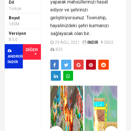
yaparak mahsüllerinizi hasat
Dil
Türkçe
ediyor ve şehrinizi
geliştiriyorsunuz. Township,
Boyut
145M
hayalinizdeki şehri kurmanızı
sağlayacak olan bir...
Versiyon
8.5.0
29 AĞU, 2021
INDIR
3003
833
DIĞER
ANDROID
INDIR