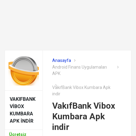
Anasayfa
Android Finans Uygulamaları
APK
VakıfBank Vibox Kumbara Apk
indir
VAKIFBANK
VakıfBank Vibox
VIBOX
KUMBARA
Kumbara Apk
APK INDIR
indir
Ücretsiz