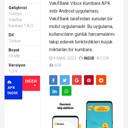
VakıfBank Vibox Kumbara APK
Geliştirici
indir Android uygulaması,
Türkiye
VakıfBank tarafından sunulan bir
Vakıflar
Bankası T.A.O.
mobil uygulamadır. Bu uygulama,
kullanıcıların günlük harcamalarını
Dil
Türkçe
takip ederek biriktirdikleri küçük
miktarları bir kumbara...
Boyut
59 MB
9 MAR, 2023
INDIR
2159
Versiyon
604
1.0.4
DIĞER
APK
INDIR