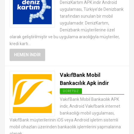
ANDROID FINANS UYGULAMALARI
DenizKartım APK indir Android
APK
uygulaması, Türkiye’de Denizbank
tarafından sunulan bir mobil
uygulamadır. DenizKartım,
Denizbank müşterilerine özel
olarak geliştirilmiştir ve bu uygulama aracılığıyla müşteriler,
kredi kartı...
HEMEN İNDIR
VakıfBank Mobil
Bankacılık Apk indir
ÜCRETSIZ
ANDROID FINANS UYGULAMALARI
VakıfBank Mobil Bankacılık APK
APK
indir, Android Vakıfbank internet
bankacılığı mobil uygulaması,
VakıfBank müşterilerinin iOS veya Android işletim sistemli
mobil cihazları üzerinden bankacılık işlemlerini yapmalarına
olanak...