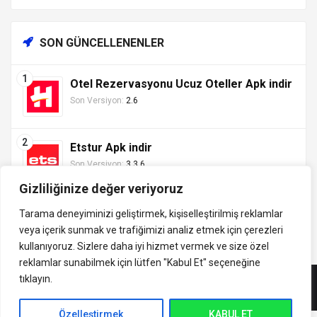
SON GÜNCELLENENLER
Otel Rezervasyonu Ucuz Oteller Apk indir
Son Versiyon:
2.6
Etstur Apk indir
Son Versiyon:
3.3.6
Gizliliğinize değer veriyoruz
Tarama deneyiminizi geliştirmek, kişiselleştirilmiş reklamlar
veya içerik sunmak ve trafiğimizi analiz etmek için çerezleri
Tüm hakları saklıdır ©
kullanıyoruz. Sizlere daha iyi hizmet vermek ve size özel
indirVip.com, en güvenilir ve hızlı APK indirme platformudur! En
2013 - 2025 İzinsiz ve
reklamlar sunabilmek için lütfen
"Kabul Et" seçeneğine
popüler Android oyunları, uygulamaları, müzik, video ve eğitim
kaynak gösterilmeden
tıklayın.
APK'larını güvenli ve ücretsiz indirin. Güncel sürümler, mod
alıntı yapılamaz.
APK'lar ve premium içeriklerle en iyi Android deneyimini
İletişim:
yaşayın. indirVip ile en yeni APK oyunlarını, uygulamalarını ve
Özelleştirmek
KABUL ET