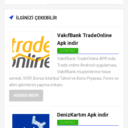
İLGINIZI ÇEKEBILIR
VakıfBank TradeOnline
Apk indir
ÜCRETSIZ
ANDROID FINANS UYGULAMALARI
VakıfBank TradeOnline APK indir,
APK
Trade online Android uygulaması,
VakıfBank müşterilerine hisse
senedi, VİOP, Borsa İstanbul Tahvil ve Bono Piyasası, Forex ve
altın işlemlerini yapma imkanı...
HEMEN İNDIR
DenizKartım Apk indir
ÜCRETSIZ