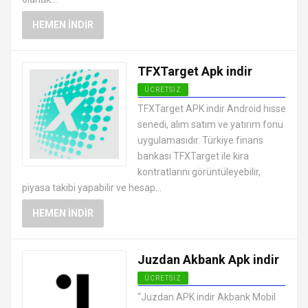
HEMEN İNDIR
TFXTarget Apk indir
ÜCRETSIZ
ANDROID FINANS UYGULAMALARI
TFXTarget APK indir Android hisse
APK
senedi, alım satım ve yatırım fonu
uygulamasıdır. Türkiye finans
bankası TFXTarget ile kira
kontratlarını görüntüleyebilir,
piyasa takibi yapabilir ve hesap...
HEMEN İNDIR
Juzdan Akbank Apk indir
ÜCRETSIZ
ANDROID FINANS UYGULAMALARI
“Juzdan APK indir Akbank Mobil
APK