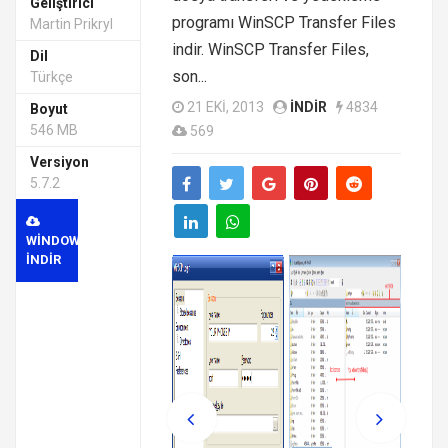
Geliştirici
programı WinSCP Transfer Files
Martin Prikryl
indir. WinSCP Transfer Files,
Dil
son...
Türkçe
21 EKI, 2013
INDIR
4834
Boyut
546 MB
569
Versiyon
5.7.2
WINDOWS
INDIR