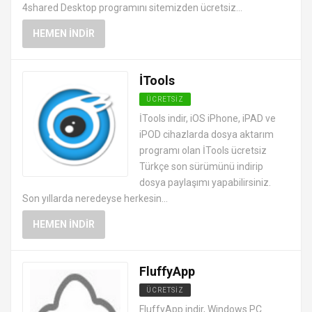
4shared Desktop programını sitemizden ücretsiz...
HEMEN İNDIR
İTools
ÜCRETSIZ
DOSYA TRANSFER PROGRAMLARI
İTools indir, iOS iPhone, iPAD ve
iPOD cihazlarda dosya aktarım
programı olan İTools ücretsiz
Türkçe son sürümünü indirip
dosya paylaşımı yapabilirsiniz.
Son yıllarda neredeyse herkesin...
HEMEN İNDIR
FluffyApp
ÜCRETSIZ
DOSYA TRANSFER PROGRAMLARI
FluffyApp indir, Windows PC