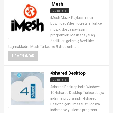
iMesh
ÜCRETSIZ
DOSYA TRANSFER PROGRAMLARI
iMesh Müzik Paylaşım indir
Download iMesh ücretsiz Türkçe
müzik, dosya paylaşım
programıdır. Mesh sosyal ağ
özellikleri gelişmiş özellikler
taşımaktadır. iMesh Türkçe ve 9 dilde online...
HEMEN İNDIR
4shared Desktop
ÜCRETSIZ
DOSYA TRANSFER PROGRAMLARI
4shared Desktop indir, Windows
10 4shared Desktop Türkçe dosya
indirme programıdır. 4shared
Desktop çoklu masaüstü dosya
indirme ve yükleme programı.