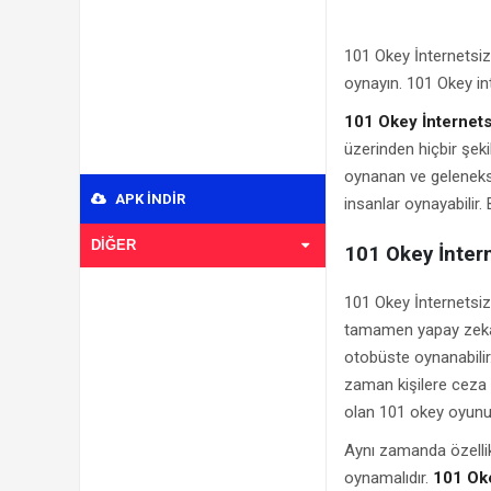
101 Okey İnternetsiz
oynayın. 101 Okey in
101 Okey İnternet
üzerinden hiçbir şek
oynanan ve gelenekse
APK INDIR
insanlar oynayabilir.
DIĞER
101 Okey İntern
101 Okey İnternetsiz
tamamen yapay zekadı
otobüste oynanabilir
zaman kişilere ceza v
olan 101 okey oyunun
Aynı zamanda özellikl
oynamalıdır.
101 Oke