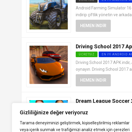
Android Farming Simulator 16 A
indirip çiftlik yönetin ve arkad
HEMEN İNDIR
Driving School 2017 Ap
ÜCRETSIZ
EN İYI ANDROID 
Driving School 2017 APK indir
oynayın. Driving School 2017 a
HEMEN İNDIR
Dream League Soccer 2
ÜCRETSIZ
EN İYI ANDROID 
Gizliliğinize değer veriyoruz
Dream League Soccer 2023 APK 
Tarama deneyiminizi geliştirmek, kişiselleştirilmiş reklamlar
takımını seçerek maçlara çık ü
veya içerik sunmak ve trafiğimizi analiz etmek için çerezleri