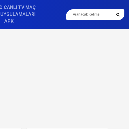
D CANLI TV MAÇ
 UYGULAMALARI
APK