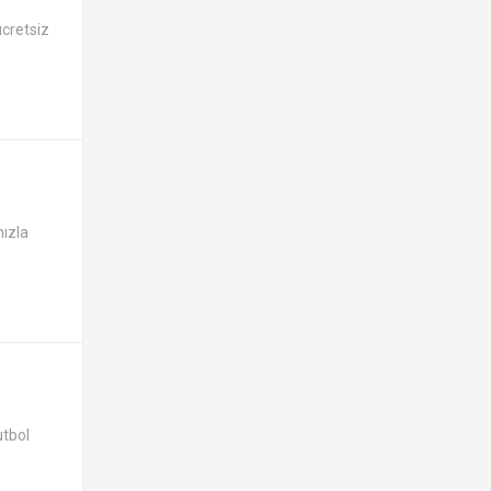
ücretsiz
nızla
utbol