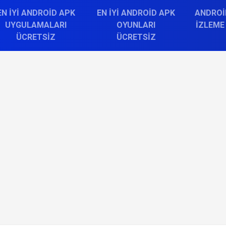
EN İYI ANDROID APK
EN İYI ANDROID APK
ANDROI
UYGULAMALARI
OYUNLARI
İZLEME
ÜCRETSIZ
ÜCRETSIZ