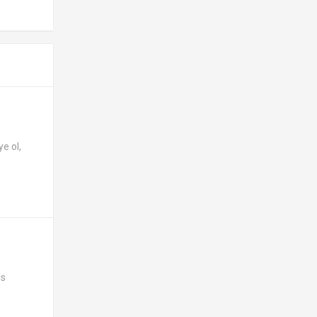
e ol,
gs