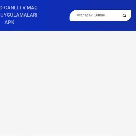
D CANLI TV MAÇ
 UYGULAMALARI
APK