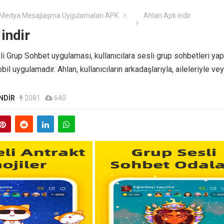
 Medya Mesajlaşma Uygulamaları APK
Ahlan Apk indir
indir
li Grup Sohbet uygulaması, kullanıcılara sesli grup sohbetleri ya
il uygulamadır. Ahlan, kullanıcıların arkadaşlarıyla, aileleriyle ve
NDIR
2081
640