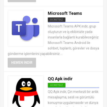
Microsoft Teams
ÜCRETSIZ
SOSYAL MEDYA MESAJLAŞMA
Microsoft Teams APK indir, grup
UYGULAMALARI APK
oluşturun ve iş ekibinizle yada
insanlarla bağlantı kurabileceğiniz
Microsoft Teams Android ile
sohbet, toplantı, görevler ve dosya
gönderme işlemlerini yapabilirsiniz....
HEMEN İNDIR
QQ Apk indir
ÜCRETSIZ
SOSYAL MEDYA MESAJLAŞMA
QQ Apk indir, Çin merkezli bir anlık
UYGULAMALARI APK
mesajlaşma, sesli ve görüntülü
konuşma uygulamasıdır ve dünya