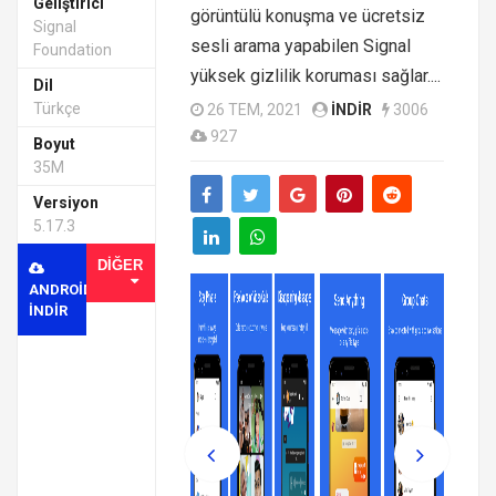
Geliştirici
görüntülü konuşma ve ücretsiz
Signal
sesli arama yapabilen Signal
Foundation
yüksek gizlilik koruması sağlar....
Dil
Türkçe
26 TEM, 2021
INDIR
3006
927
Boyut
35M
Versiyon
5.17.3
DIĞER
ANDROID
INDIR