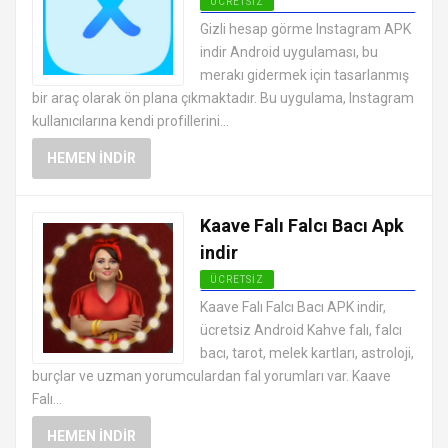
ÜCRETSIZ
SOSYAL MEDYA MESAJLAŞMA
Gizli hesap görme Instagram APK
UYGULAMALARI APK
indir Android uygulaması, bu
merakı gidermek için tasarlanmış
bir araç olarak ön plana çıkmaktadır. Bu uygulama, Instagram
kullanıcılarına kendi profillerini...
HEMEN İNDIR
Kaave Falı Falcı Bacı Apk
indir
ÜCRETSIZ
SOSYAL MEDYA MESAJLAŞMA
Kaave Falı Falcı Bacı APK indir,
UYGULAMALARI APK
ücretsiz Android Kahve falı, falcı
bacı, tarot, melek kartları, astroloji,
burçlar ve uzman yorumculardan fal yorumları var. Kaave
Falı...
HEMEN İNDIR