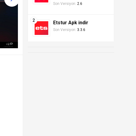
Son Versiyon:
2.6
Etstur Apk indir
Son Versiyon:
3.3.6