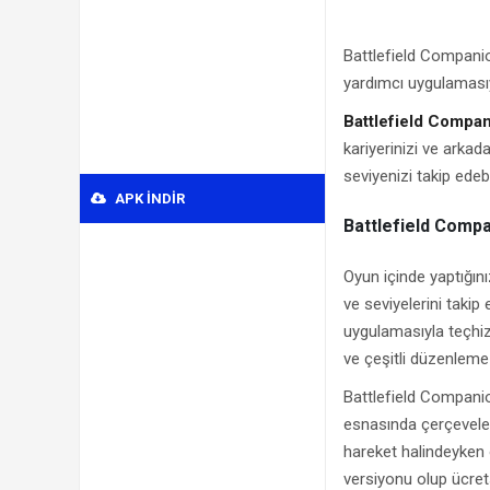
Battlefield Companion
yardımcı uygulamasıyl
Battlefield Compan
kariyerinizi ve arkada
seviyenizi takip edebil
APK INDIR
Battlefield Comp
Oyun içinde yaptığınız
ve seviyelerini takip 
uygulamasıyla teçhiza
ve çeşitli düzenleme 
Battlefield Companio
esnasında çerçeveleme
hareket halindeyken ö
versiyonu olup ücrets