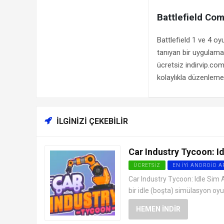
Battlefield Co
Battlefield 1 ve 4 o
tanıyan bir uygulama
ücretsiz indirvip.co
kolaylıkla düzenlemel
İLGINIZI ÇEKEBILIR
Car Industry Tycoon: Id
ÜCRETSIZ
EN İYI ANDROID 
Car Industry Tycoon: Idle Sim 
bir idle (boşta) simülasyon oyu
HEMEN İNDIR