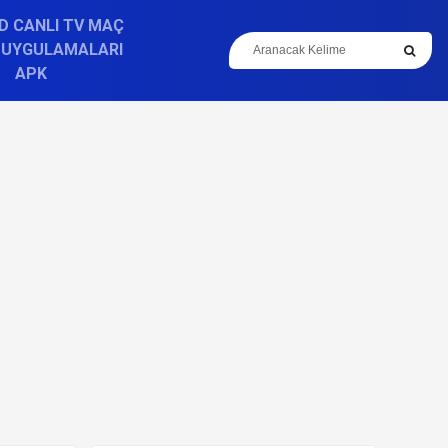
D CANLI TV MAÇ
 UYGULAMALARI
APK