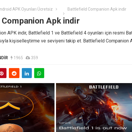
Android APK Oyunları Ücretsiz
Battlefield Companion Apk indir
d Companion Apk indir
n APK indir, Battlefield 1 ve Battlefield 4 oyunları için resmi Bat
yla kişiselleştirme ve seviyeni takip et. Battlefield Companion
NDIR
1965
359