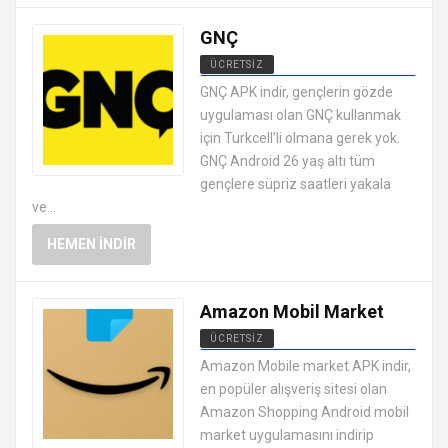
GNÇ
ÜCRETSIZ
ANDROID ALIŞVERIŞ
GNÇ APK indir, gençlerin gözde
UYGULAMALARI APK
uygulaması olan GNÇ kullanmak
için Turkcell’li olmana gerek yok.
GNÇ Android 26 yaş altı tüm
gençlere süpriz saatleri yakala
ve...
HEMEN İNDIR
Amazon Mobil Market
ÜCRETSIZ
ANDROID ALIŞVERIŞ
Amazon Mobile market APK indir,
UYGULAMALARI APK
en popüler alışveriş sitesi olan
Amazon Shopping Android mobil
market uygulamasını indirip