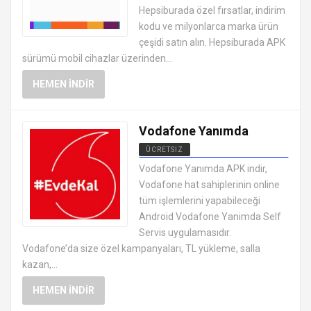
Hepsiburada özel fırsatlar, indirim
kodu ve milyonlarca marka ürün
çeşidi satın alın. Hepsiburada APK
sürümü mobil cihazlar üzerinden...
HEMEN İNDIR
Vodafone Yanımda
ÜCRETSIZ
ANDROID ALIŞVERIŞ
Vodafone Yanımda APK indir,
UYGULAMALARI APK
Vodafone hat sahiplerinin online
tüm işlemlerini yapabileceği
Android Vodafone Yanimda Self
Servis uygulamasıdır.
Vodafone’da size özel kampanyaları, TL yükleme, salla
kazan,...
HEMEN İNDIR