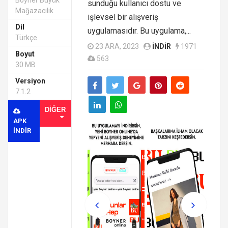
Boyner Büyük
sunduğu kullanıcı dostu ve
Mağazacılık
işlevsel bir alışveriş
Dil
uygulamasıdır. Bu uygulama,...
Türkçe
23 ARA, 2023
INDIR
1971
Boyut
563
30 MB
Versiyon
7.1.2
DIĞER
APK
INDIR