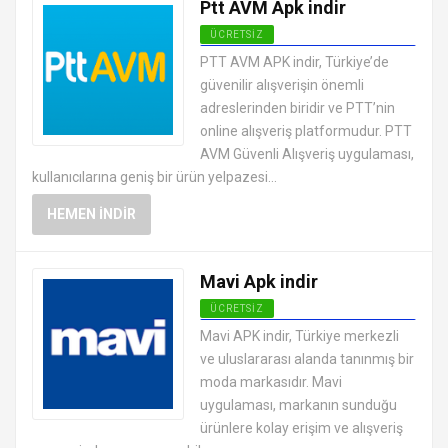
Ptt AVM Apk indir
ÜCRETSIZ
ANDROID ALIŞVERIŞ
PTT AVM APK indir, Türkiye’de
UYGULAMALARI APK
güvenilir alışverişin önemli
adreslerinden biridir ve PTT’nin
online alışveriş platformudur. PTT
AVM Güvenli Alışveriş uygulaması,
kullanıcılarına geniş bir ürün yelpazesi...
HEMEN İNDIR
Mavi Apk indir
ÜCRETSIZ
ANDROID ALIŞVERIŞ
Mavi APK indir, Türkiye merkezli
UYGULAMALARI APK
ve uluslararası alanda tanınmış bir
moda markasıdır. Mavi
uygulaması, markanın sunduğu
ürünlere kolay erişim ve alışveriş