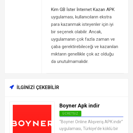
Kim GB İster İnternet Kazan APK
uygulaması, kullanıcıların ekstra
para kazanmak isteyenler için iyi
bir seçenek olabilir. Ancak,
uygulamanın çok fazla zaman ve
çaba gerektirebileceği ve kazanılan
miktarın genellikle çok az olduğu
da unutulmamalıdır.
İLGINIZI ÇEKEBILIR
Boyner Apk indir
ÜCRETSIZ
ANDROID ALIŞVERIŞ
“Boyner Online Alışveriş APK indir”
UYGULAMALARI APK
uygulaması, Türkiye’de köklü bir