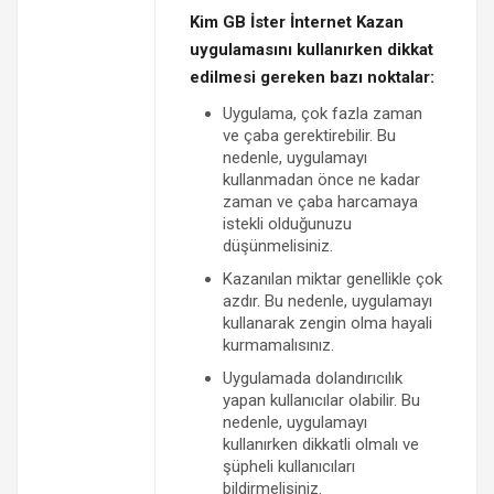
Kim GB İster İnternet Kazan
uygulamasını kullanırken dikkat
edilmesi gereken bazı noktalar:
Uygulama, çok fazla zaman
ve çaba gerektirebilir. Bu
nedenle, uygulamayı
kullanmadan önce ne kadar
zaman ve çaba harcamaya
istekli olduğunuzu
düşünmelisiniz.
Kazanılan miktar genellikle çok
azdır. Bu nedenle, uygulamayı
kullanarak zengin olma hayali
kurmamalısınız.
Uygulamada dolandırıcılık
yapan kullanıcılar olabilir. Bu
nedenle, uygulamayı
kullanırken dikkatli olmalı ve
şüpheli kullanıcıları
bildirmelisiniz.