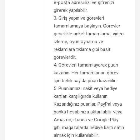
e-posta adresinizi ve şifrenizi
girerek yapılabilir.
3. Giriş yapın ve görevleri
tamamlamaya başlayın. Görevler
genellikle anket tamamlama, video
izleme, oyun oynama ve
reklamlara tıklama gibi basit
görevlerdir.
4. Görevleri tamamlayarak puan
kazanın. Her tamamlanan görev
için belirli sayıda puan kazanılır.
5. Puanlarınızı nakit veya hediye
kartları karşılığında kullanın.
Kazandığınız puanlar, PayPal veya
banka hesabınıza aktarılabilir veya
Amazon, iTunes ve Google Play
gibi mağazalarda hediye kartı satın
almak için kullanılabilir.