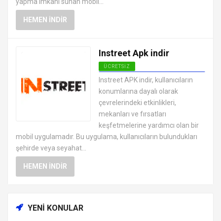
yapma imkanı sunan mobil...
HEMEN İNDIR
Instreet Apk indir
ÜCRETSIZ
ANDROID ALIŞVERIŞ
Instreet APK indir, kullanıcıların
UYGULAMALARI APK
konumlarına dayalı olarak
çevrelerindeki etkinlikleri,
mekanları ve fırsatları
keşfetmelerine yardımcı olan bir
mobil uygulamadır. Bu uygulama, kullanıcıların bulundukları
şehirde veya seyahat...
HEMEN İNDIR
YENI KONULAR