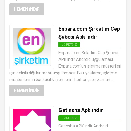
HEMEN İNDIR
Enpara.com Şirketim Cep
Şubesi Apk indir
ÜCRETSIZ
ANDROID FINANS UYGULAMALARI
Enpara.com Şirketim Cep Şubesi
APK
APK indir Android uygulaması,
Enpara.com’un işletme müşterileri
için geliştirdiği bir mobil uygulamadır. Bu uygulama, işletme
müşterilerinin bankacılık işlemlerini herhangi bir zaman...
HEMEN İNDIR
Getinsha Apk indir
ÜCRETSIZ
ANDROID FINANS UYGULAMALARI
Getinsha APK indir Android
APK