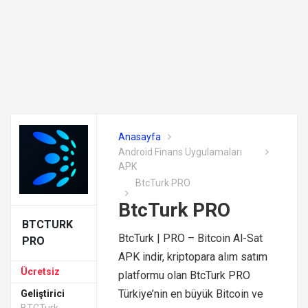
Anasayfa
Android Finans Uygulamaları
APK
BtcTurk PRO
BtcTurk PRO
BTCTURK
BtcTurk | PRO – Bitcoin Al-Sat
PRO
APK indir, kriptopara alım satım
Ücretsiz
platformu olan BtcTurk PRO
Türkiye’nin en büyük Bitcoin ve
Geliştirici