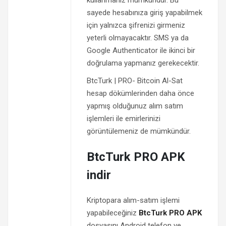
kullanmanız mümkündür. Bu
sayede hesabınıza giriş yapabilmek
için yalnızca şifrenizi girmeniz
yeterli olmayacaktır. SMS ya da
Google Authenticator ile ikinci bir
doğrulama yapmanız gerekecektir.
BtcTurk | PRO- Bitcoin Al-Sat
hesap dökümlerinden daha önce
yapmış olduğunuz alım satım
işlemleri ile emirlerinizi
görüntülemeniz de mümkündür.
BtcTurk PRO APK
indir
Kriptopara alım-satım işlemi
yapabileceğiniz
BtcTurk PRO APK
dosyasını Android telefon ve