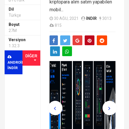
BTCTurk
kriptopara alım satım yapabilen
Dil
mobil...
Türkçe
30 AĞU, 2021
INDIR
3013
Boyut
815
27M
Versiyon
1.32.3
DIĞER
ANDROID
INDIR