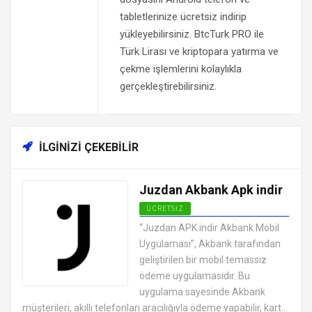
tabletlerinize ücretsiz indirip
yükleyebilirsiniz. BtcTurk PRO ile
Türk Lirası ve kriptopara yatırma ve
çekme işlemlerini kolaylıkla
gerçekleştirebilirsiniz.
İLGINIZI ÇEKEBILIR
Juzdan Akbank Apk indir
ÜCRETSIZ
ANDROID FINANS UYGULAMALARI
“Juzdan APK indir Akbank Mobil
APK
Uygulaması”, Akbank tarafından
geliştirilen bir mobil temassız
ödeme uygulamasıdır. Bu
uygulama sayesinde Akbank
müşterileri, akıllı telefonları aracılığıyla ödeme yapabilir, kart...