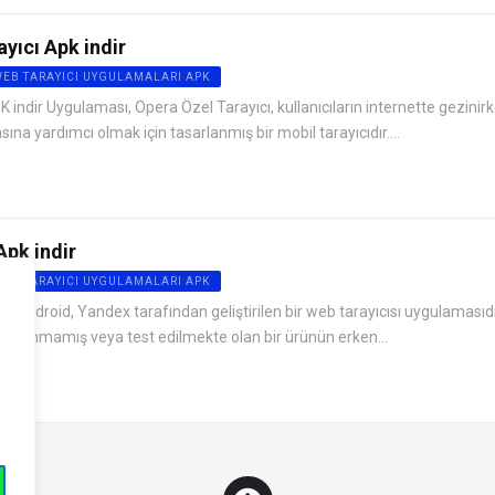
yıcı Apk indir
WEB TARAYICI UYGULAMALARI APK
 indir Uygulaması, Opera Özel Tarayıcı, kullanıcıların internette gezinir
asına yardımcı olmak için tasarlanmış bir mobil tarayıcıdır....
Apk indir
WEB TARAYICI UYGULAMALARI APK
 Android, Yandex tarafından geliştirilen bir web tarayıcısı uygulamasıdır
mlanmamış veya test edilmekte olan bir ürünün erken...