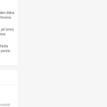
nden daha
 Chrome
 pil ömrü
rine
fazla
 yerine
cısıdır.