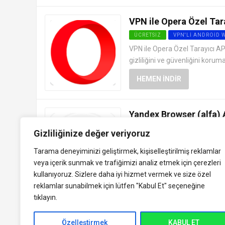
VPN ile Opera Özel Tara
ÜCRETSIZ
VPN'LI ANDROID 
VPN ile Opera Özel Tarayıcı APK
gizliliğini ve güvenliğini korum
HEMEN İNDIR
Yandex Browser (alfa) 
ÜCRETSIZ
VPN'LI ANDROID 
Gizliliğinize değer veriyoruz
Yandex Browser (alfa) APK indir
Tarama deneyiminizi geliştirmek, kişiselleştirilmiş reklamlar
sürümü, genellikle henüz tama
veya içerik sunmak ve trafiğimizi analiz etmek için çerezleri
HEMEN İNDIR
kullanıyoruz. Sizlere daha iyi hizmet vermek ve size özel
reklamlar sunabilmek için lütfen
"Kabul Et" seçeneğine
tıklayın.
Özelleştirmek
KABUL ET