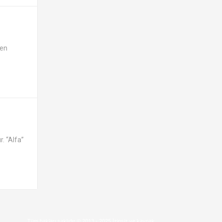
ken
. “Alfa”
Tüm hakları saklıdır © 2013 - 2025 İzinsiz ve kaynak