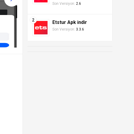
Son Versiyon:
2.6
Etstur Apk indir
Son Versiyon:
3.3.6