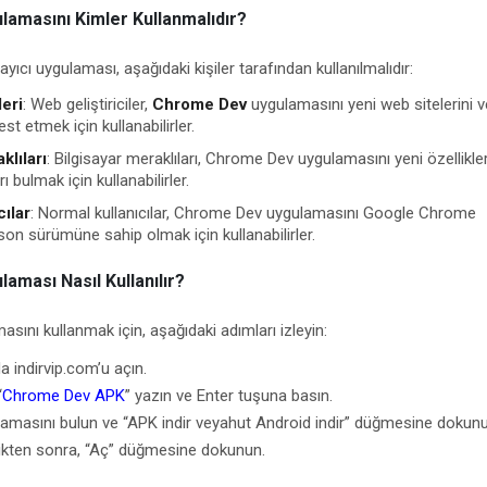
amasını Kimler Kullanmalıdır?
cı uygulaması, aşağıdaki kişiler tarafından kullanılmalıdır:
leri
: Web geliştiriciler,
Chrome Dev
uygulamasını yeni web sitelerini 
st etmek için kullanabilirler.
klıları
: Bilgisayar meraklıları, Chrome Dev uygulamasını yeni özellikler
 bulmak için kullanabilirler.
ılar
: Normal kullanıcılar, Chrome Dev uygulamasını Google Chrome
 son sürümüne sahip olmak için kullanabilirler.
ması Nasıl Kullanılır?
ını kullanmak için, aşağıdaki adımları izleyin:
a indirvip.com’u açın.
“
Chrome Dev APK
” yazın ve Enter tuşuna basın.
amasını bulun ve “APK indir veyahut Android indir” düğmesine dokunu
ikten sonra, “Aç” düğmesine dokunun.