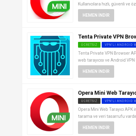
Kullanıcılara hızlı, güvenli ve 
HEMEN İNDIR
Tenta Private VPN Brow
ÜCRETSIZ
VPN'LI ANDROID 
Tenta Private VPN Browser APK in
web tarayıcısı ve Android VPN u
HEMEN İNDIR
Opera Mini Web Tarayıc
ÜCRETSIZ
VPN'LI ANDROID 
Opera Mini Web Tarayıcı APK ind
tarama ve veri tasarrufu vardır
HEMEN İNDIR