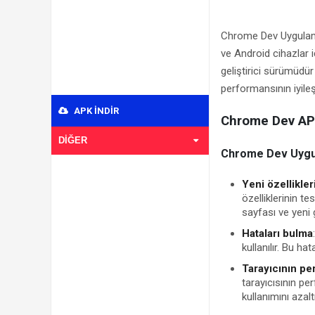
Chrome Dev Uygulama
ve Android cihazlar i
geliştirici sürümüdür
performansının iyileşt
APK INDIR
Chrome Dev APK
DIĞER
Chrome Dev Uygul
Yeni özellikler
özelliklerinin te
sayfası ve yeni gü
Hataları bulma
kullanılır. Bu h
Tarayıcının pe
tarayıcısının per
kullanımını azalt