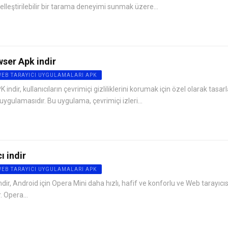
özelleştirilebilir bir tarama deneyimi sunmak üzere...
ser Apk indir
WEB TARAYICI UYGULAMALARI APK
dir, kullanıcıların çevrimiçi gizliliklerini korumak için özel olarak tasar
ygulamasıdır. Bu uygulama, çevrimiçi izleri...
ı indir
WEB TARAYICI UYGULAMALARI APK
ir, Android için Opera Mini daha hızlı, hafif ve konforlu ve Web tarayıcısı
. Opera...