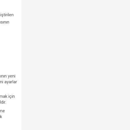
tirilen
sının
nın yeni
ni ayarlar
mak için
dir.
ome
ek