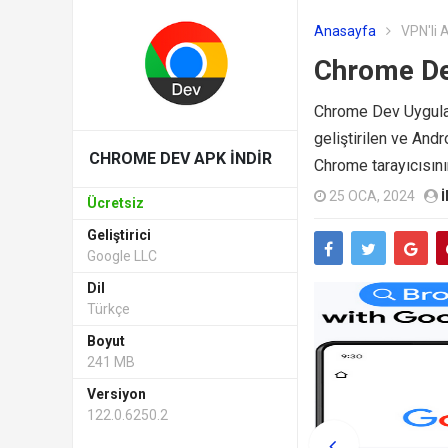
Anasayfa
VPN'li 
Chrome De
Chrome Dev Uygulam
geliştirilen ve Andr
CHROME DEV APK INDIR
Chrome tarayıcısının 
25 OCA, 2024
I
Ücretsiz
Geliştirici
Google LLC
Dil
Türkçe
Boyut
241 MB
Versiyon
122.0.6250.2