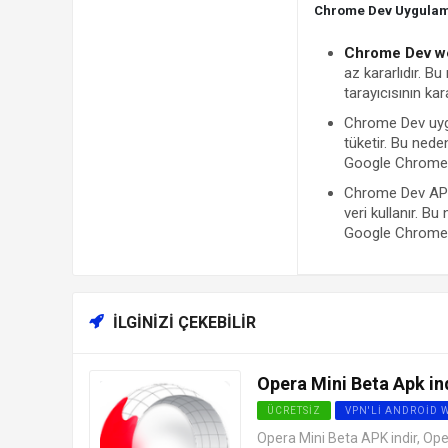
Chrome Dev Uygulama
Chrome Dev we
az kararlıdır. 
tarayıcısının ka
Chrome Dev uygu
tüketir. Bu ned
Google Chrome ta
Chrome Dev APK 
veri kullanır. Bu
Google Chrome ta
İLGINIZI ÇEKEBILIR
Opera Mini Beta Apk in
ÜCRETSIZ
VPN'LI ANDROID 
Opera Mini Beta APK indir, Ope