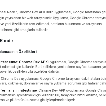
sı Nedir?, Chrome Dev APK indir uygulaması, Google tarafından geliş
çin yayınlanan bir web tarayıcısıdır. Uygulama, Google Chrome tarayıcı
 ve yeni özelliklerin test edilmesi, hataların bulunması ve tarayıcının
irilmesi gibi amaçlarla kullanılır.
 indir
amasının Özellikleri
i test etme
:
Chrome Dev APK
uygulaması, Google Chrome tarayıcısı
st edilmesi için kullanılır. Bu özelliklere, yeni sekme sayfası tasarımı, ye
venlik özellikleri gibi özellikler dahildir.
: Chrome Dev uygulaması, Google Chrome tarayıcısındaki hataları bul
atalara, çökmeler, donmalar ve sayfa yükleme sorunları gibi hatalar dahil
rformansını iyileştirme
: Chrome Dev APK uygulaması, Google Chr
formansını iyileştirmek için kullanılır. Bu, tarayıcının hızını artırma, bell
ma ve pil ömrünü uzatma gibi iyileştirmeleri içerir.