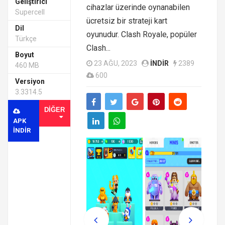
Geliştirici
cihazlar üzerinde oynanabilen
Supercell
ücretsiz bir strateji kart
Dil
oyunudur. Clash Royale, popüler
Türkçe
Clash...
Boyut
23 AĞU, 2023
INDIR
2389
460 MB
600
Versiyon
3.3314.5
DIĞER
APK
INDIR