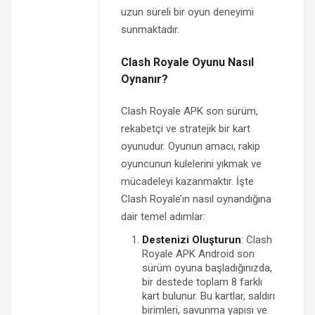
uzun süreli bir oyun deneyimi
sunmaktadır.
Clash Royale Oyunu Nasıl
Oynanır?
Clash Royale APK son sürüm,
rekabetçi ve stratejik bir kart
oyunudur. Oyunun amacı, rakip
oyuncunun kulelerini yıkmak ve
mücadeleyi kazanmaktır. İşte
Clash Royale’ın nasıl oynandığına
dair temel adımlar:
Destenizi Oluşturun
: Clash
Royale APK Android son
sürüm oyuna başladığınızda,
bir destede toplam 8 farklı
kart bulunur. Bu kartlar, saldırı
birimleri, savunma yapısı ve