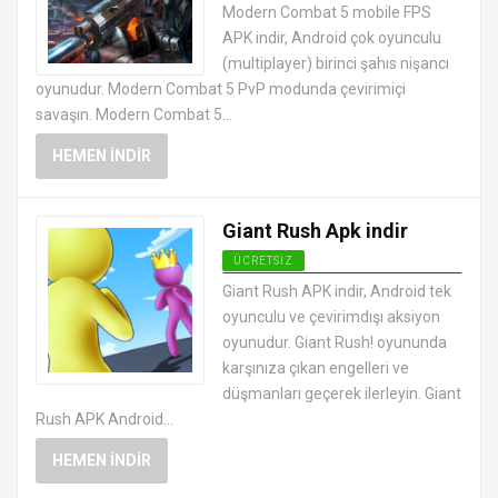
EN İYI ANDROID APK OYUNLARI
Modern Combat 5 mobile FPS
ÜCRETSIZ
APK indir, Android çok oyunculu
(multiplayer) birinci şahıs nişancı
oyunudur. Modern Combat 5 PvP modunda çevirimiçi
savaşın. Modern Combat 5...
HEMEN İNDIR
Giant Rush Apk indir
ÜCRETSIZ
EN İYI ANDROID APK OYUNLARI
Giant Rush APK indir, Android tek
ÜCRETSIZ
oyunculu ve çevirimdışı aksiyon
oyunudur. Giant Rush! oyununda
karşınıza çıkan engelleri ve
düşmanları geçerek ilerleyin. Giant
Rush APK Android...
HEMEN İNDIR