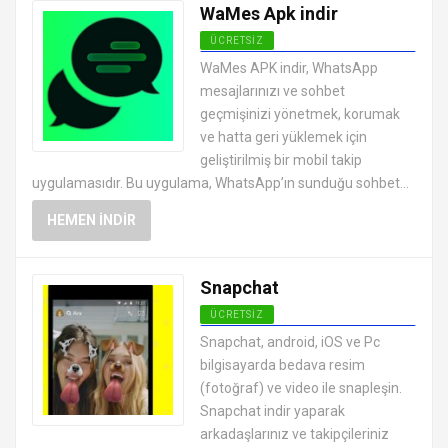
WaMes Apk indir
ÜCRETSIZ
SOSYAL MEDYA MESAJLAŞMA
WaMes APK indir, WhatsApp
UYGULAMALARI APK
mesajlarınızı ve sohbet
geçmişinizi yönetmek, korumak
ve hatta geri yüklemek için
geliştirilmiş bir mobil takip
uygulamasıdır. Bu uygulama, WhatsApp’ın sunduğu sohbet...
HEMEN İNDIR
Snapchat
ÜCRETSIZ
SOSYAL MEDYA MESAJLAŞMA
Snapchat, android, iOS ve Pc
UYGULAMALARI APK
bilgisayarda bedava resim
(fotoğraf) ve video ile snapleşin.
Snapchat indir yaparak
arkadaşlarınız ve takipçileriniz