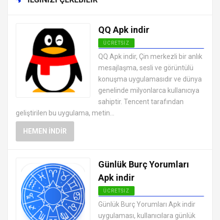
QQ Apk indir
ÜCRETSIZ
SOSYAL MEDYA MESAJLAŞMA
QQ Apk indir, Çin merkezli bir anlık
UYGULAMALARI APK
mesajlaşma, sesli ve görüntülü
konuşma uygulamasıdır ve dünya
genelinde milyonlarca kullanıcıya
sahiptir. Tencent tarafından
geliştirilen bu uygulama, metin...
HEMEN İNDIR
Günlük Burç Yorumları
Apk indir
ÜCRETSIZ
SOSYAL MEDYA MESAJLAŞMA
Günlük Burç Yorumları Apk indir
UYGULAMALARI APK
uygulaması, kullanıcılara günlük