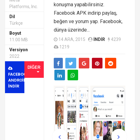
Meta
konuşma yapabilirsiniz.
Platforms, Inc.
Facebook APK indirip paylaş,
Dil
beğen ve yorum yap. Facebook,
Türkçe
dünya üzerinde...
Boyut
14 ARA, 2015
INDIR
4239
11.00 MB
1219
Versiyon
2022
DIĞER
FACEBOOK
ANDROID
INDIR