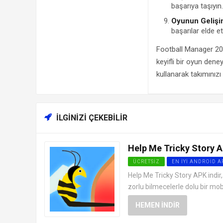
başarıya taşıyın
Oyunun Gelişi
başarılar elde et
Football Manager 202
keyifli bir oyun deney
kullanarak takımınızı
İLGINIZI ÇEKEBILIR
Help Me Tricky Story A
ÜCRETSIZ
EN İYI ANDROID 
Help Me Tricky Story APK indir
zorlu bilmecelerle dolu bir mobi
HEMEN İNDIR