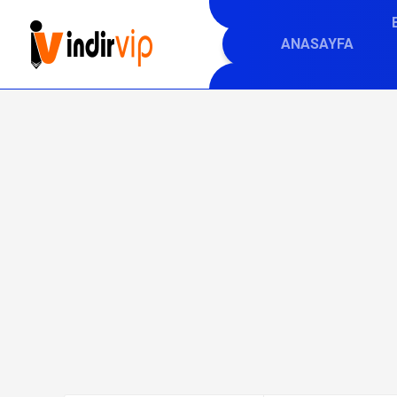
ANASAYFA