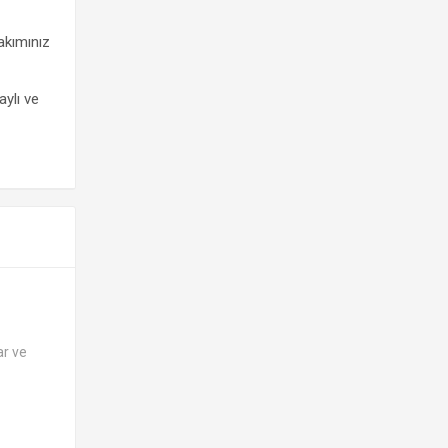
akımınız
ylı ve
ar ve