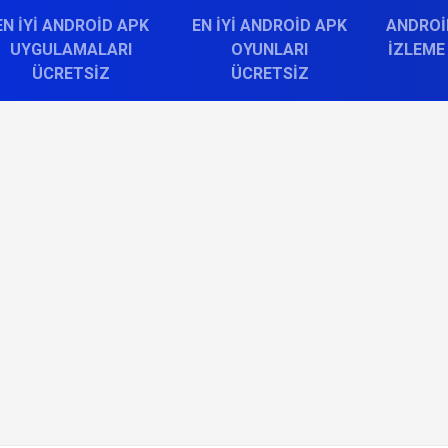
EN İYI ANDROID APK
EN İYI ANDROID APK
ANDROI
UYGULAMALARI
OYUNLARI
İZLEME
ÜCRETSIZ
ÜCRETSIZ