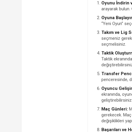
Oyunu İndirin 
arayarak bulun. 
Oyuna Başlayı
“Yeni Oyun” seç
Takım ve Lig S
seçmeniz gereke
seçmelisiniz.
Taktik Oluştur
Taktik ekranında, 
değiştirebilirsini
Transfer Penc
penceresinde, di
Oyuncu Gelişi
ekranında, oyunc
geliştirebilirsiniz
Maç Günleri:
Ma
gerekecek. Maç t
değişiklikleri yap
Başarıları ve H