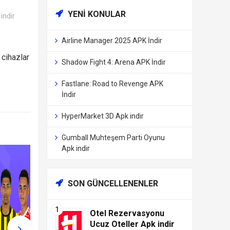
YENI KONULAR
indir
Airline Manager 2025 APK İndir
 cihazlar
Shadow Fight 4: Arena APK İndir
Fastlane: Road to Revenge APK
İndir
HyperMarket 3D Apk indir
Gumball Muhteşem Parti Oyunu
Apk indir
SON GÜNCELLENENLER
Otel Rezervasyonu
Ucuz Oteller Apk indir