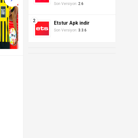
Son Versiyon:
2.6
Etstur Apk indir
Son Versiyon:
3.3.6