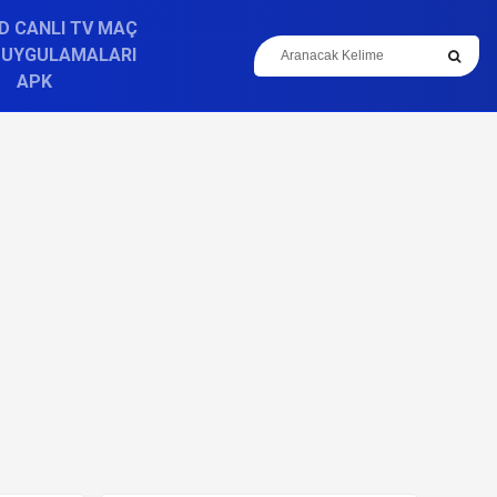
D CANLI TV MAÇ
 UYGULAMALARI
APK