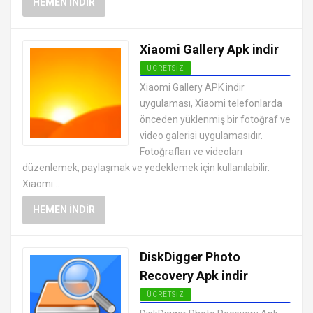
HEMEN İNDIR
Xiaomi Gallery Apk indir
ÜCRETSIZ
ANDROID FOTOĞRAF DÜZENLEME
Xiaomi Gallery APK indir
UYGULAMALARI APK
uygulaması, Xiaomi telefonlarda
önceden yüklenmiş bir fotoğraf ve
video galerisi uygulamasıdır.
Fotoğrafları ve videoları
düzenlemek, paylaşmak ve yedeklemek için kullanılabilir.
Xiaomi...
HEMEN İNDIR
DiskDigger Photo
Recovery Apk indir
ÜCRETSIZ
ANDROID FOTOĞRAF DÜZENLEME