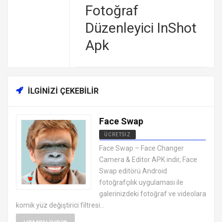
Fotoğraf
Düzenleyici InShot
Apk
İLGINIZI ÇEKEBILIR
Face Swap
ÜCRETSIZ
ANDROID FOTOĞRAF DÜZENLEME
Face Swap – Face Changer
UYGULAMALARI APK
Camera & Editor APK indir, Face
Swap editörü Android
fotoğrafçılık uygulaması ile
galerinizdeki fotoğraf ve videolara
komik yüz değiştirici filtresi...