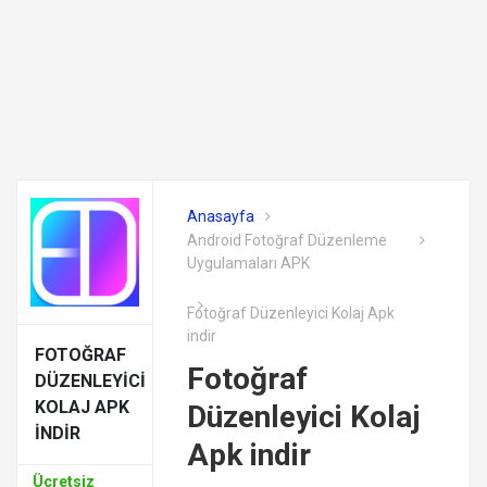
Anasayfa
Android Fotoğraf Düzenleme
Uygulamaları APK
Fotoğraf Düzenleyici Kolaj Apk
indir
FOTOĞRAF
Fotoğraf
DÜZENLEYICI
KOLAJ APK
Düzenleyici Kolaj
INDIR
Apk indir
Ücretsiz