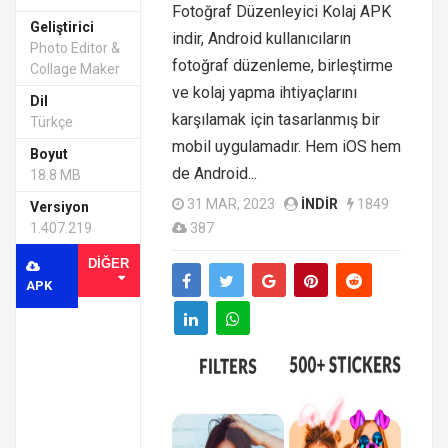
Fotoğraf Düzenleyici Kolaj APK
Geliştirici
indir, Android kullanıcıların
Photo Editor &
fotoğraf düzenleme, birleştirme
Collage Maker
ve kolaj yapma ihtiyaçlarını
Dil
karşılamak için tasarlanmış bir
Türkçe
mobil uygulamadır. Hem iOS hem
Boyut
de Android...
18.8 MB
31 MAR, 2023
INDIR
1849
Versiyon
1.407.219
387
DIĞER
APK