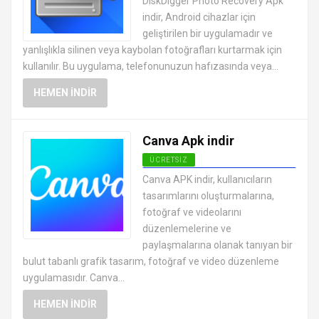
DiskDigger Photo Recovery Apk
UYGULAMALARI APK
indir, Android cihazlar için
geliştirilen bir uygulamadır ve
yanlışlıkla silinen veya kaybolan fotoğrafları kurtarmak için
kullanılır. Bu uygulama, telefonunuzun hafızasında veya...
HEMEN İNDIR
Canva Apk indir
ÜCRETSIZ
ANDROID FOTOĞRAF DÜZENLEME
Canva APK indir, kullanıcıların
UYGULAMALARI APK
tasarımlarını oluşturmalarına,
fotoğraf ve videolarını
düzenlemelerine ve
paylaşmalarına olanak tanıyan bir
bulut tabanlı grafik tasarım, fotoğraf ve video düzenleme
uygulamasıdır. Canva...
HEMEN İNDIR