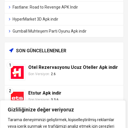
Fastlane: Road to Revenge APK İndir
HyperMarket 3D Apk indir
Gumball Muhteşem Parti Oyunu Apk indir
SON GÜNCELLENENLER
Otel Rezervasyonu Ucuz Oteller Apk indir
Son Versiyon:
2.6
Etstur Apk indir
Son Versiyon:
3.3.6
Gizliliğinize değer veriyoruz
Tarama deneyiminizi geliştirmek, kişiselleştirilmiş reklamlar
veya içerik sunmak ve trafiğimizi analiz etmek için çerezleri