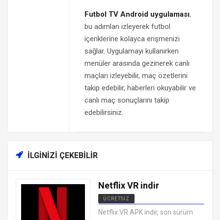
Futbol TV Android uygulaması
,
bu adımları izleyerek futbol
içeriklerine kolayca erişmenizi
sağlar. Uygulamayı kullanırken
menüler arasında gezinerek canlı
maçları izleyebilir, maç özetlerini
takip edebilir, haberleri okuyabilir ve
canlı maç sonuçlarını takip
edebilirsiniz.
İLGINIZI ÇEKEBILIR
Netflix VR indir
ÜCRETSIZ
ANDROID CANLI TV MAÇ İZLEME
Netflix VR APK indir, son sürüm
UYGULAMALARI APK