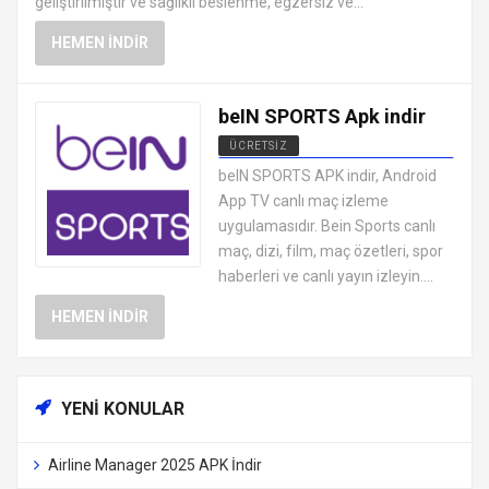
geliştirilmiştir ve sağlıklı beslenme, egzersiz ve...
HEMEN İNDIR
beIN SPORTS Apk indir
ÜCRETSIZ
ANDROID CANLI TV MAÇ İZLEME
beIN SPORTS APK indir, Android
UYGULAMALARI APK
App TV canlı maç izleme
uygulamasıdır. Bein Sports canlı
maç, dizi, film, maç özetleri, spor
haberleri ve canlı yayın izleyin....
HEMEN İNDIR
YENI KONULAR
Airline Manager 2025 APK İndir