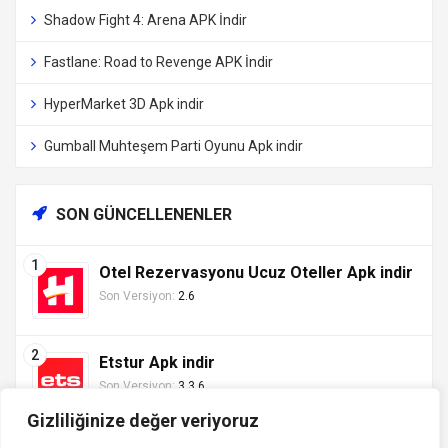
Shadow Fight 4: Arena APK İndir
Fastlane: Road to Revenge APK İndir
HyperMarket 3D Apk indir
Gumball Muhteşem Parti Oyunu Apk indir
SON GÜNCELLENENLER
Otel Rezervasyonu Ucuz Oteller Apk indir
Son Versiyon:
2.6
Etstur Apk indir
Son Versiyon:
3.3.6
Gizliliğinize değer veriyoruz