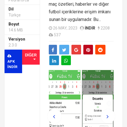
Pedraforca
maç özetleri, haberler ve diğer
Dil
futbol içeriklerine erişim imkanı
Türkçe
sunan bir uygulamadır. Bu...
Boyut
26 MAY, 2023
INDIR
2208
14.6 MB
537
Versiyon
2.3.0
DIĞER
APK
INDIR