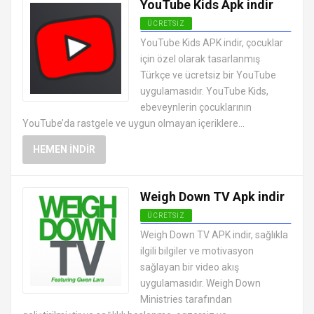
YouTube Kids Apk indir
ÜCRETSIZ
ANDROID CANLI TV MAÇ İZLEME
YouTube Kids APK indir, çocuklar
UYGULAMALARI APK
için özel olarak tasarlanmış
Türkçe ve ücretsiz bir YouTube
uygulamasıdır. YouTube Kids,
ebeveynlerin çocuklarının
YouTube’da rastgele ve uygun olmayan içeriklere...
HEMEN İNDIR
Weigh Down TV Apk indir
ÜCRETSIZ
ANDROID CANLI TV MAÇ İZLEME
Weigh Down TV APK indir, sağlıkla
UYGULAMALARI APK
ilgili bilgiler ve motivasyon
sağlayan bir video akış
uygulamasıdır. Weigh Down
Ministries tarafından