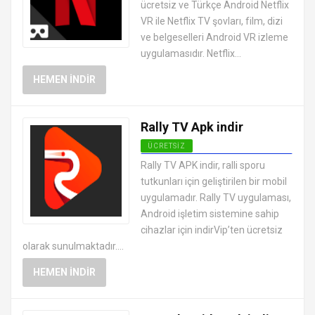
ücretsiz ve Türkçe Android Netflix
VR ile Netflix TV şovları, film, dizi
ve belgeselleri Android VR izleme
uygulamasıdır. Netflix...
HEMEN İNDIR
Rally TV Apk indir
ÜCRETSIZ
ANDROID CANLI TV MAÇ İZLEME
Rally TV APK indir, ralli sporu
UYGULAMALARI APK
tutkunları için geliştirilen bir mobil
uygulamadır. Rally TV uygulaması,
Android işletim sistemine sahip
cihazlar için indirVip’ten ücretsiz
olarak sunulmaktadır....
HEMEN İNDIR