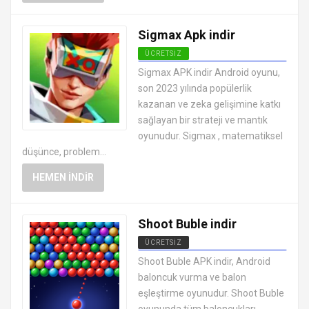
Sigmax Apk indir
ÜCRETSIZ
EN İYI ANDROID APK OYUNLARI
Sigmax APK indir Android oyunu,
ÜCRETSIZ
son 2023 yılında popülerlik
kazanan ve zeka gelişimine katkı
sağlayan bir strateji ve mantık
oyunudur. Sigmax , matematiksel
düşünce, problem...
HEMEN İNDIR
Shoot Buble indir
ÜCRETSIZ
EN İYI ANDROID APK OYUNLARI
Shoot Buble APK indir, Android
ÜCRETSIZ
baloncuk vurma ve balon
eşleştirme oyunudur. Shoot Buble
oyununda tüm baloncukları