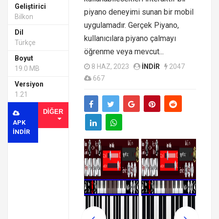
Geliştirici
piyano deneyimi sunan bir mobil
Bilkon
uygulamadır. Gerçek Piyano,
Dil
kullanıcılara piyano çalmayı
Türkçe
öğrenme veya mevcut...
Boyut
8 HAZ, 2023
INDIR
2047
19.0 MB
667
Versiyon
1.21
DIĞER
APK
INDIR