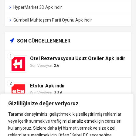
HyperMarket 3D Apk indir
Gumball Muhteşem Parti Oyunu Apk indir
SON GÜNCELLENENLER
Otel Rezervasyonu Ucuz Oteller Apk indir
Son Versiyon:
2.6
Etstur Apk indir
Son Versiyon:
3.3.6
Gizliliğinize değer veriyoruz
Tarama deneyiminizi geliştirmek, kişiselleştirilmiş reklamlar
veya içerik sunmak ve trafiğimizi analiz etmek için çerezleri
Tüm hakları saklıdır ©
kullanıyoruz. Sizlere daha iyi hizmet vermek ve size özel
indirVip.com, en güvenilir ve hızlı APK indirme platformudur! En
2013 - 2025 İzinsiz ve
reklamlar sunabilmek için lütfen
"Kabul Et" seçeneğine
popüler Android oyunları, uygulamaları, müzik, video ve eğitim