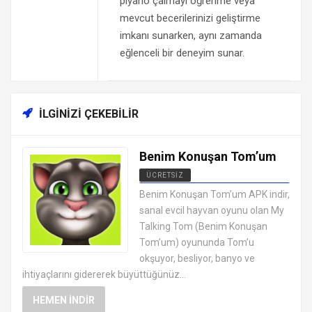
piyano çalmayı öğrenme veya
mevcut becerilerinizi geliştirme
imkanı sunarken, aynı zamanda
eğlenceli bir deneyim sunar.
İLGINIZI ÇEKEBILIR
Benim Konuşan Tom’um
ÜCRETSIZ
EN İYI ANDROID APK OYUNLARI
Benim Konuşan Tom’um APK indir,
ÜCRETSIZ
sanal evcil hayvan oyunu olan My
Talking Tom (Benim Konuşan
Tom’um) oyununda Tom’u
okşuyor, besliyor, banyo ve
ihtiyaçlarını gidererek büyüttüğünüz...
HEMEN İNDIR