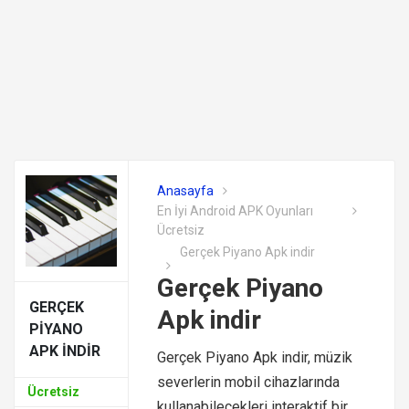
Anasayfa
En İyi Android APK Oyunları
Ücretsiz
Gerçek Piyano Apk indir
Gerçek Piyano
GERÇEK
Apk indir
PIYANO
APK INDIR
Gerçek Piyano Apk indir, müzik
severlerin mobil cihazlarında
Ücretsiz
kullanabilecekleri interaktif bir