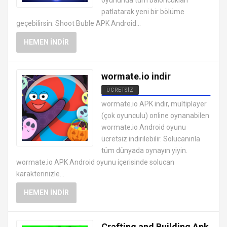
patlatarak yeni bir bölüme
geçebilirsin. Shoot Buble APK Android...
HEMEN İNDIR
wormate.io indir
ÜCRETSIZ
EN İYI ANDROID APK OYUNLARI
wormate.io APK indir, multiplayer
ÜCRETSIZ
(çok oyunculu) online oynanabilen
wormate.io Android oyunu
ücretsiz indirilebilir. Solucanınla
tüm dünyada oynayın yiyin.
wormate.io APK Android oyunu içerisinde solucan
karakterinizle...
HEMEN İNDIR
Crafting and Building Apk