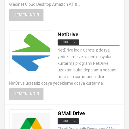
Gladinet Cloud Desktop Amazon AT &...
HEMEN İNDIR
NetDrive
ÜCRETSIZ
SIKIŞTIRMA YEDEKLEME
NetDrive indir, ücretsiz dosya
PROGRAMLARI
yedekleme ve silinen dosyaları
kurtarma programı NetDrive
uzaktan bulut depolama bağlantı
aracı son sürümünü indirin.
NetDrive ücretsiz dosya yedekleme dosya kurtarma...
HEMEN İNDIR
GMail Drive
ÜCRETSIZ
SIKIŞTIRMA YEDEKLEME
GMail Drive indir Download GMail