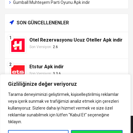
Gumball Muhteşem Parti Oyunu Apk indir
SON GÜNCELLENENLER
Otel Rezervasyonu Ucuz Oteller Apk indir
Son Versiyon:
2.6
Etstur Apk indir
Son Versiyon:
3.3.6
Gizliliğinize değer veriyoruz
Tarama deneyiminizi geliştirmek, kişiselleştirilmiş reklamlar
veya içerik sunmak ve trafiğimizi analiz etmek için çerezleri
Tüm hakları saklıdır ©
kullanıyoruz. Sizlere daha iyi hizmet vermek ve size özel
indirVip.com, en güvenilir ve hızlı APK indirme platformudur! En
2013 - 2025 İzinsiz ve
reklamlar sunabilmek için lütfen
"Kabul Et" seçeneğine
popüler Android oyunları, uygulamaları, müzik, video ve eğitim
kaynak gösterilmeden
tıklayın.
APK'larını güvenli ve ücretsiz indirin. Güncel sürümler, mod
alıntı yapılamaz.
APK'lar ve premium içeriklerle en iyi Android deneyimini
İletişim: