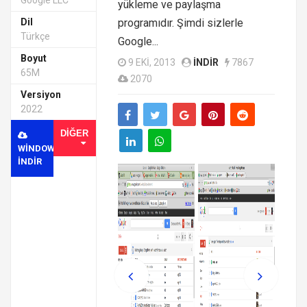
Google LLC
yükleme ve paylaşma
Dil
programıdır. Şimdi sizlerle
Türkçe
Google...
Boyut
9 EKI, 2013
INDIR
7867
65M
2070
Versiyon
2022
DIĞER
WINDOWS
INDIR