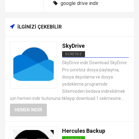
google drive indir
İLGINIZI ÇEKEBILIR
SkyDrive
ÜCRETSIZ
SIKIŞTIRMA YEDEKLEME
SkyDrive indir Download SkyDrive
PROGRAMLARI
Pro ücretsiz dosya paylaşma,
dosya depolama ve dosya
yedekleme programıdır.
Sitemizden bedava indirebilmek
için hemen indir butonuna tıklayıp download 1 sekmesine...
HEMEN İNDIR
Hercules Backup