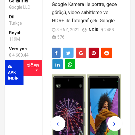
Geliştirici
Google Kamera ile portre, gece
Google LLC
görüşü, video sabitleme ve
Dil
HDR+ ile fotoğraf çek. Google...
Türkçe
3 HAZ, 2022
INDIR
2488
Boyut
576
119M
Versiyon
8.4.600.44
DIĞER
APK
INDIR