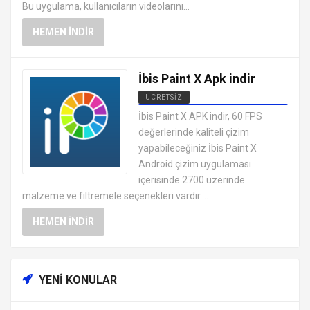
Bu uygulama, kullanıcıların videolarını...
HEMEN İNDIR
İbis Paint X Apk indir
ÜCRETSIZ
ANDROID FOTOĞRAF DÜZENLEME
İbis Paint X APK indir, 60 FPS
UYGULAMALARI APK
değerlerinde kaliteli çizim
yapabileceğiniz İbis Paint X
Android çizim uygulaması
içerisinde 2700 üzerinde
malzeme ve filtremele seçenekleri vardır....
HEMEN İNDIR
YENI KONULAR