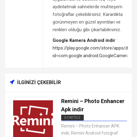
aydınlatmalı sahnelerde muhteşem
fotoğraflar çekebilirsiniz. Karanlıkta
görünmeyen en güzel ayrıntıları ve
renkleri olduğu gibi çıkartabilirsiniz.
Google Kamera Android indir
:
https://play.google.com/store/apps/detail
id=com.google.android.GoogleCamera&re
İLGINIZI ÇEKEBILIR
Remini – Photo Enhancer
Apk indir
ÜCRETSIZ
ANDROID FOTOĞRAF DÜZENLEME
Remini – Photo Enhancer APK
UYGULAMALARI APK
indir, Remini Android fotoğraf