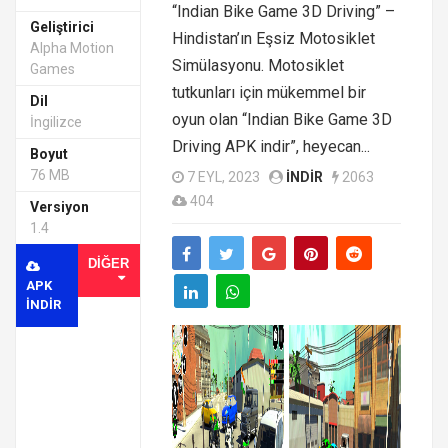
“Indian Bike Game 3D Driving” –
Geliştirici
Hindistan’ın Eşsiz Motosiklet
Alpha Motion
Simülasyonu. Motosiklet
Games
tutkunları için mükemmel bir
Dil
oyun olan “Indian Bike Game 3D
İngilizce
Driving APK indir”, heyecan...
Boyut
76 MB
7 EYL, 2023
INDIR
2063
404
Versiyon
1.4
DIĞER
APK
INDIR