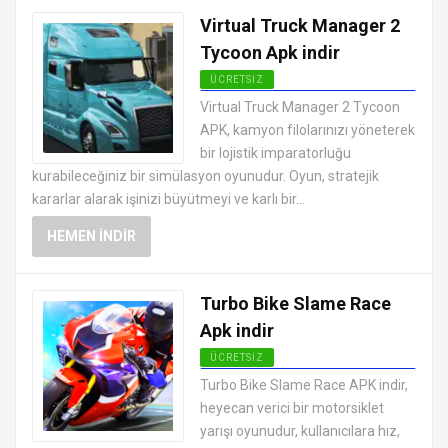
Virtual Truck Manager 2
Tycoon Apk indir
ÜCRETSIZ
EN İYI ANDROID APK OYUNLARI
Virtual Truck Manager 2 Tycoon
ÜCRETSIZ
APK, kamyon filolarınızı yöneterek
bir lojistik imparatorluğu
kurabileceğiniz bir simülasyon oyunudur. Oyun, stratejik
kararlar alarak işinizi büyütmeyi ve karlı bir...
HEMEN İNDIR
Turbo Bike Slame Race
Apk indir
ÜCRETSIZ
EN İYI ANDROID APK OYUNLARI
Turbo Bike Slame Race APK indir,
ÜCRETSIZ
heyecan verici bir motorsiklet
yarışı oyunudur, kullanıcılara hız,