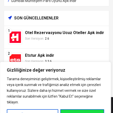
Gumball Muhteşem Parti Oyunu Apk indir
SON GÜNCELLENENLER
Otel Rezervasyonu Ucuz Oteller Apk indir
Son Versiyon:
2.6
Etstur Apk indir
Son Versiyon:
3.3.6
Gizliliğinize değer veriyoruz
Tarama deneyiminizi geliştirmek, kişiselleştirilmiş reklamlar
veya içerik sunmak ve trafiğimizi analiz etmek için çerezleri
Tüm hakları saklıdır ©
kullanıyoruz. Sizlere daha iyi hizmet vermek ve size özel
indirVip.com, en güvenilir ve hızlı APK indirme platformudur! En
2013 - 2025 İzinsiz ve
reklamlar sunabilmek için lütfen
"Kabul Et" seçeneğine
popüler Android oyunları, uygulamaları, müzik, video ve eğitim
kaynak gösterilmeden
tıklayın.
APK'larını güvenli ve ücretsiz indirin. Güncel sürümler, mod
alıntı yapılamaz.
APK'lar ve premium içeriklerle en iyi Android deneyimini
İletişim: