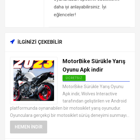
daha iyi anlayabilirsiniz. İyi
eğlenceler!
İLGINIZI ÇEKEBILIR
MotorBike Sürükle Yarış
Oyunu Apk indir
ÜCRETSIZ
EN İYI ANDROID APK OYUNLARI
MotorBike Sürükle Yarış Oyunu
ÜCRETSIZ
Apk indir, Wolves Interactive
tarafından geliştirilen ve Android
platformunda oynanabilen bir motosiklet yarış oyunudur.
Oyunculara gerçekçi bir motosiklet sürüş deneyimi sunmayı...
HEMEN İNDIR