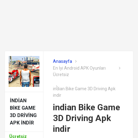
Anasayfa
En İyi Android APK Oyunları
Ücretsiz
indian Bike Game 3D Driving Apk
indir
INDIAN
indian Bike Game
BIKE GAME
3D DRIVING
3D Driving Apk
APK INDIR
indir
Ücretsiz