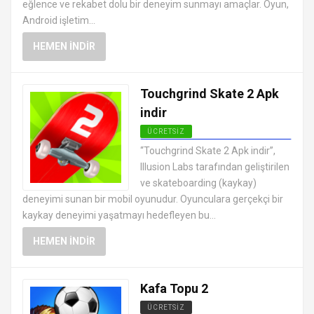
eğlence ve rekabet dolu bir deneyim sunmayı amaçlar. Oyun,
Android işletim...
HEMEN İNDIR
Touchgrind Skate 2 Apk
indir
ÜCRETSIZ
EN İYI ANDROID APK OYUNLARI
“Touchgrind Skate 2 Apk indir”,
ÜCRETSIZ
Illusion Labs tarafından geliştirilen
ve skateboarding (kaykay)
deneyimi sunan bir mobil oyunudur. Oyunculara gerçekçi bir
kaykay deneyimi yaşatmayı hedefleyen bu...
HEMEN İNDIR
Kafa Topu 2
ÜCRETSIZ