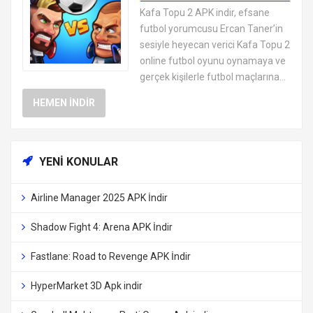
EN İYI ANDROID APK OYUNLARI
Kafa Topu 2 APK indir, efsane
ÜCRETSIZ
futbol yorumcusu Ercan Taner’in
sesiyle heyecan verici Kafa Topu 2
online futbol oyunu oynamaya ve
gerçek kişilerle futbol maçlarına...
HEMEN İNDIR
YENI KONULAR
Airline Manager 2025 APK İndir
Shadow Fight 4: Arena APK İndir
Fastlane: Road to Revenge APK İndir
HyperMarket 3D Apk indir