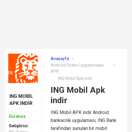
Anasayfa
Android Finans Uygulamaları
APK
ING Mobil Apk indir
ING Mobil Apk
ING MOBIL
indir
APK INDIR
ING Mobil APK indir Android
Ücretsiz
bankacılık uygulaması, ING Bank
Geliştirici
tarafından sunulan bir mobil