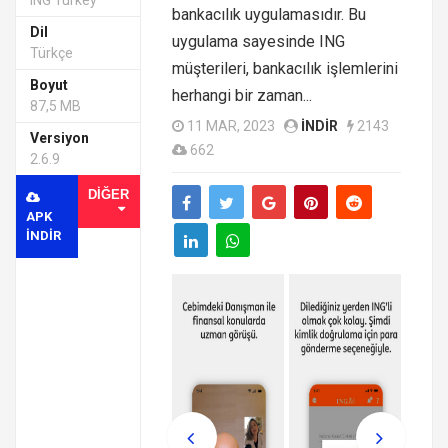
ING Turkey
bankacılık uygulamasıdır. Bu
Dil
uygulama sayesinde ING
Türkçe
müşterileri, bankacılık işlemlerini
Boyut
herhangi bir zaman...
87,5 MB
11 MAR, 2023
INDIR
2143
Versiyon
662
2.6.9
DIĞER
APK
INDIR