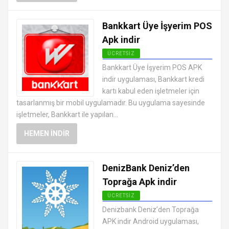
Bankkart Üye İşyerim POS
Apk indir
ÜCRETSIZ
ANDROID FINANS UYGULAMALARI
Bankkart Üye İşyerim POS APK
APK
indir uygulaması, Bankkart kredi
kartı kabul eden işletmeler için
tasarlanmış bir mobil uygulamadır. Bu uygulama sayesinde
işletmeler, Bankkart ile yapılan...
HEMEN İNDIR
DenizBank Deniz’den
Toprağa Apk indir
ÜCRETSIZ
ANDROID FINANS UYGULAMALARI
Denizbank Deniz’den Toprağa
APK
APK indir Android uygulaması,