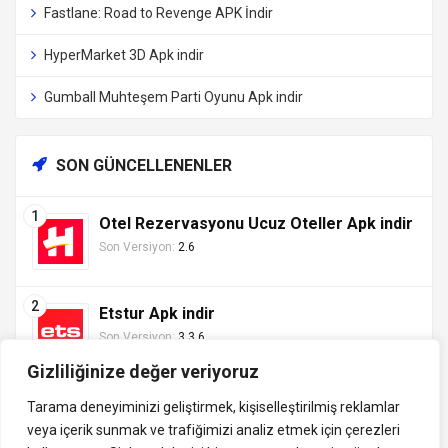
Fastlane: Road to Revenge APK İndir
HyperMarket 3D Apk indir
Gumball Muhteşem Parti Oyunu Apk indir
SON GÜNCELLENENLER
Otel Rezervasyonu Ucuz Oteller Apk indir
Son Versiyon:
2.6
Etstur Apk indir
Son Versiyon:
3.3.6
Gizliliğinize değer veriyoruz
Tarama deneyiminizi geliştirmek, kişiselleştirilmiş reklamlar
veya içerik sunmak ve trafiğimizi analiz etmek için çerezleri
Tüm hakları saklıdır ©