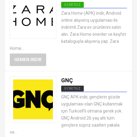
ÜCRETSIZ
ANDROID ALIŞVERIŞ
Zara Home (APK) indir, Android
UYGULAMALARI APK
online alışveriş uygulaması ile
indirimli Zara ev ürünlerini satın
alın. Zara Home öneriler ve keşfet
kataloguyla alışveriş yap. Zara
Home...
HEMEN İNDIR
GNÇ
ÜCRETSIZ
ANDROID ALIŞVERIŞ
GNÇ APK indir, gençlerin gözde
UYGULAMALARI APK
uygulaması olan GNÇ kullanmak
için Turkcell’li olmana gerek yok.
GNÇ Android 26 yaş altı tüm
gençlere süpriz saatleri yakala
ve...