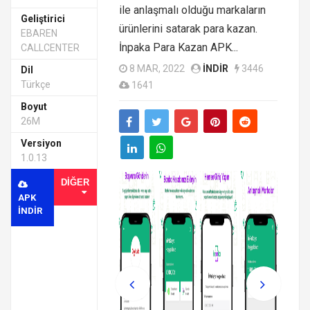
ile anlaşmalı olduğu markaların
Geliştirici
ürünlerini satarak para kazan.
EBAREN
İnpaka Para Kazan APK...
CALLCENTER
8 MAR, 2022
INDIR
3446
Dil
Türkçe
1641
Boyut
26M
Versiyon
1.0.13
DIĞER
APK
INDIR