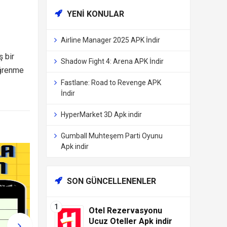
YENI KONULAR
Airline Manager 2025 APK İndir
ş bir
Shadow Fight 4: Arena APK İndir
öğrenme
Fastlane: Road to Revenge APK
İndir
HyperMarket 3D Apk indir
Gumball Muhteşem Parti Oyunu
Apk indir
SON GÜNCELLENENLER
Otel Rezervasyonu
Ucuz Oteller Apk indir