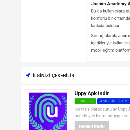
Jasmin Academy 
Bu da kullanıcılara gü
konforlu bir ortamda,
katkıda bulunur.
Sonuç olarak,
Jasmi
içerikleriyle kullanıc
mobil eğitim platfor
İLGINIZI ÇEKEBILIR
Uppy Apk indir
ÜCRETSIZ
ANDROID EĞITIM
Ücretsiz olarak sunulan Uppy A
hedefleyen bir mobil uygulamadır
HEMEN İNDIR