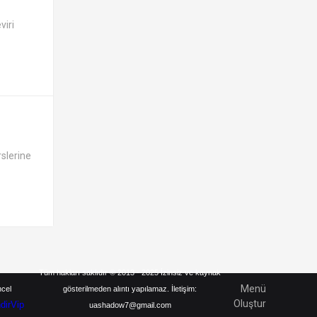
viri
rslerine
Tüm hakları saklıdır © 2013 - 2025 İzinsiz ve kaynak
Menü
ncel
gösterilmeden alıntı yapılamaz. İletişim:
Oluştur
ndirVip
uashadow7@gmail.com