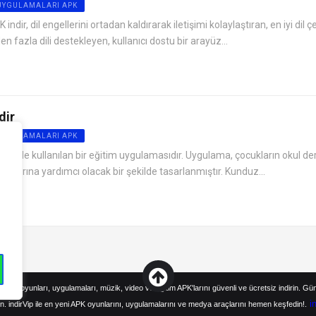
 UYGULAMALARI APK
ir, dil engellerini ortadan kaldırarak iletişimi kolaylaştıran, en iyi dil çe
n fazla dili destekleyen, kullanıcı dostu bir arayüz...
dir
 UYGULAMALARI APK
iye’de kullanılan bir eğitim uygulamasıdır. Uygulama, çocukların okul de
amalarına yardımcı olacak bir şekilde tasarlanmıştır. Kunduz...
droid oyunları, uygulamaları, müzik, video ve eğitim APK'larını güvenli ve ücretsiz indirin. Gü
i
n. indirVip ile en yeni APK oyunlarını, uygulamalarını ve medya araçlarını hemen keşfedin!.