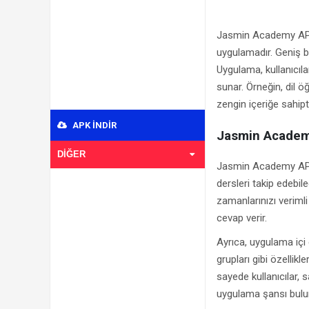
Jasmin Academy APK in
uygulamadır. Geniş bi
Uygulama, kullanıcıla
sunar. Örneğin, dil ö
zengin içeriğe sahipti
APK INDIR
Jasmin Academ
DIĞER
Jasmin Academy APK,
dersleri takip edebil
zamanlarınızı verimli
cevap verir.
Ayrıca, uygulama içi 
grupları gibi özellikl
sayede kullanıcılar,
uygulama şansı bulur