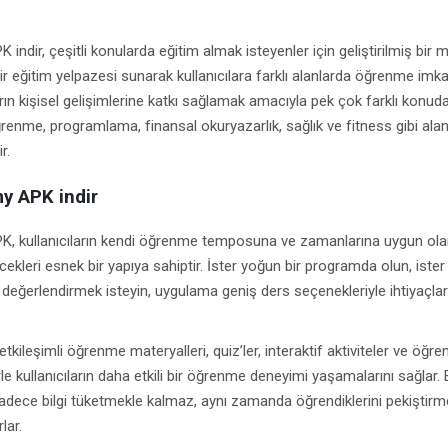
dir, çeşitli konularda eğitim almak isteyenler için geliştirilmiş bir m
r eğitim yelpazesi sunarak kullanıcılara farklı alanlarda öğrenme imkan
rın kişisel gelişimlerine katkı sağlamak amacıyla pek çok farklı konuda
ğrenme, programlama, finansal okuryazarlık, sağlık ve fitness gibi ala
r.
y APK indir
 kullanıcıların kendi öğrenme temposuna ve zamanlarına uygun ola
ecekleri esnek bir yapıya sahiptir. İster yoğun bir programda olun, iste
 değerlendirmek isteyin, uygulama geniş ders seçenekleriyle ihtiyaçlar
etkileşimli öğrenme materyalleri, quiz’ler, interaktif aktiviteler ve öğr
erle kullanıcıların daha etkili bir öğrenme deneyimi yaşamalarını sağlar.
 sadece bilgi tüketmekle kalmaz, aynı zamanda öğrendiklerini pekiştirm
lar.