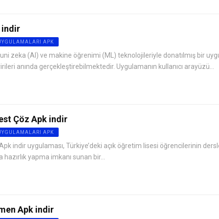
indir
 UYGULAMALARI APK
ni zeka (AI) ve makine öğrenimi (ML) teknolojileriyle donatılmış bir uy
evirileri anında gerçekleştirebilmektedir. Uygulamanın kullanıcı arayüzü...
est Çöz Apk indir
 UYGULAMALARI APK
Apk indir uygulaması, Türkiye’deki açık öğretim lisesi öğrencilerinin dersl
 hazırlık yapma imkanı sunan bir...
men Apk indir