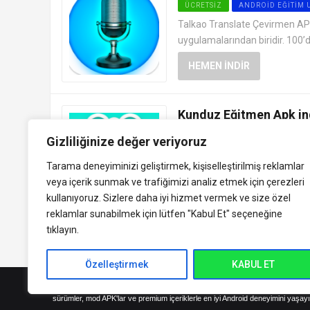
ÜCRETSIZ
ANDROID EĞITIM
Talkao Translate Çevirmen APK ind
uygulamalarından biridir. 100’de
HEMEN İNDIR
Kunduz Eğitmen Apk in
ÜCRETSIZ
ANDROID EĞITIM
Gizliliğinize değer veriyoruz
Kunduz Eğitmen APK indir, Türk
Tarama deneyiminizi geliştirmek, kişiselleştirilmiş reklamlar
ek olarak konuları daha iyi anl
veya içerik sunmak ve trafiğimizi analiz etmek için çerezleri
HEMEN İNDIR
kullanıyoruz. Sizlere daha iyi hizmet vermek ve size özel
reklamlar sunabilmek için lütfen
"Kabul Et" seçeneğine
tıklayın.
Özelleştirmek
KABUL ET
indirVip.com, en güvenilir ve hızlı APK indirme platformudur! En popüler An
sürümler, mod APK'lar ve premium içeriklerle en iyi Android deneyimini yaşayı