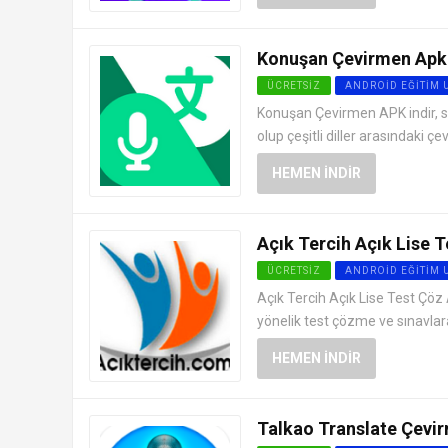
Konuşan Çevirmen Apk 
ÜCRETSIZ
ANDROID EĞITIM
Konuşan Çevirmen APK indir, su
olup çeşitli diller arasındaki ç
HEMEN İNDIR
Açık Tercih Açık Lise T
ÜCRETSIZ
ANDROID EĞITIM
Açık Tercih Açık Lise Test Çöz 
yönelik test çözme ve sınavlara
HEMEN İNDIR
Talkao Translate Çevir