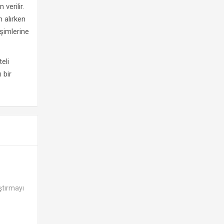
verilir.
m alırken
şimlerine
eli
 bir
ştırmayı