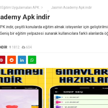
 Eğitim Uygulamaları APK
Jasmin Academy Apk indir
ademy Apk indir
indir, çeşitli konularda eğitim almak isteyenler için geliştirilmi
Geniş bir eğitim yelpazesi sunarak kullanıcılara farklı alanlarda 
NDIR
1812
604