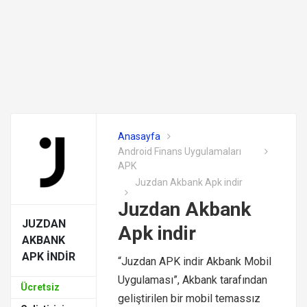
Anasayfa
Android Finans Uygulamaları
APK
Juzdan Akbank Apk indir
Juzdan Akbank
JUZDAN
Apk indir
AKBANK
APK INDIR
“Juzdan APK indir Akbank Mobil
Uygulaması”, Akbank tarafından
Ücretsiz
geliştirilen bir mobil temassız