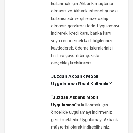
kullanmak için Akbank müşterisi
olmanız ve Akbank internet şubesi
kullanıcı adı ve şifrenize sahip
olmanız gerekmektedir. Uygulamayı
indirerek, kredi kartı, banka kartı
veya ön ödemeli kart bilgilerinizi
kaydederek, ödeme işlemlerinizi
hızlı ve güvenli bir şekilde
gerçekleştirebilirsiniz.
Juzdan Akbank Mobil
Uygulaması Nasıl Kullanılır?
“
Juzdan Akbank Mobil
Uygulaması
“nı kullanmak için
öncelikle uygulamayı indirmeniz
gerekmektedir. Uygulamayı Akbank
müşterisi olarak indirebilirsiniz.