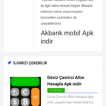
ile ilgili daha detaylı bilgiye Akbank
internet sitesi veya müşteri
hizmetleri üzerinden de
ulaşabilirsiniz.
Akbank mobil Apk
indir
İLGINIZI ÇEKEBILIR
Döviz Çevirici Altın
Hesapla Apk indir
ÜCRETSIZ
ANDROID FINANS UYGULAMALARI
Döviz Çevirici Altın Hesapla Apk
APK
indir uygulaması, kullanıcılarına