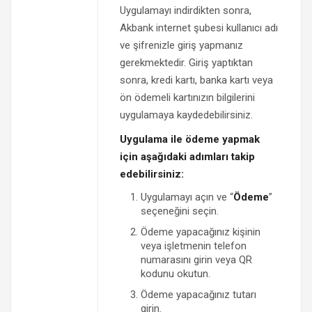
Uygulamayı indirdikten sonra,
Akbank internet şubesi kullanıcı adı
ve şifrenizle giriş yapmanız
gerekmektedir. Giriş yaptıktan
sonra, kredi kartı, banka kartı veya
ön ödemeli kartınızın bilgilerini
uygulamaya kaydedebilirsiniz.
Uygulama ile ödeme yapmak
için aşağıdaki adımları takip
edebilirsiniz:
Uygulamayı açın ve “
Ödeme
”
seçeneğini seçin.
Ödeme yapacağınız kişinin
veya işletmenin telefon
numarasını girin veya QR
kodunu okutun.
Ödeme yapacağınız tutarı
girin.