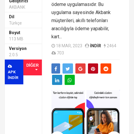
Geliştirici
ödeme uygulamasıdır. Bu
AKBANK
uygulama sayesinde Akbank
Dil
müşterileri, akıllı telefonları
Türkçe
aracılığıyla ödeme yapabilir,
Boyut
kart...
113 MB
18 MAR, 2023
INDIR
2464
Versiyon
703
2.0.5
DIĞER
APK
INDIR