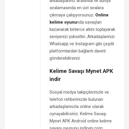
arkadaşlarınız arasında ve dünya
sıralamasında en üst sıralara
çıkmaya çalışıyorsunuz.
Online
kelime oyunu
nda savaşları
kazanarak binlerce altını toplayarak
seviyenizi yükseltin. Arkadaşlarınızı
Whatsapp ve Instagram gibi çeşitli
platformlardan bağlantı daveti
gönderebilirsiniz.
Kelime Savaşı Mynet APK
indir
Sosyal medya takipçilerinizle ve
telefon rehberinizde bulunan
arkadaşlarınızla online olarak
oynayabilirsiniz. Kelime Savaşı
Mynet APK Android online kelime
savaşı oyununu indirvip.com