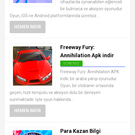
cihazlarda oynanabilen eğlenceli
bir bulmaca ve aksiyon oyunudur.
Oyun, iOS ve Android platformlarında ücretsiz...
HEMEN İNDIR
Freeway Fury:
Annihilation Apk indir
ÜCRETSIZ
EN İYI ANDROID APK OYUNLARI
Freeway Fury: Annihilation APK
ÜCRETSIZ
indir, bir araba yarışı oyunudur.
Oyun, bir otobanın ortasında
geçen, hızlı tempolu ve aksiyon dolu bir deneyim
sunmaktadır. İşte oyun hakkında...
HEMEN İNDIR
Para Kazan Bilgi