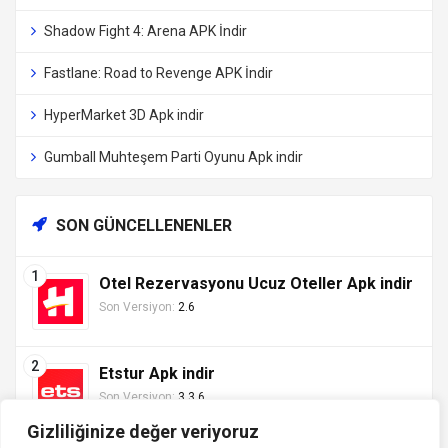
Shadow Fight 4: Arena APK İndir
Fastlane: Road to Revenge APK İndir
HyperMarket 3D Apk indir
Gumball Muhteşem Parti Oyunu Apk indir
SON GÜNCELLENENLER
Otel Rezervasyonu Ucuz Oteller Apk indir
Son Versiyon:
2.6
Etstur Apk indir
Son Versiyon:
3.3.6
Gizliliğinize değer veriyoruz