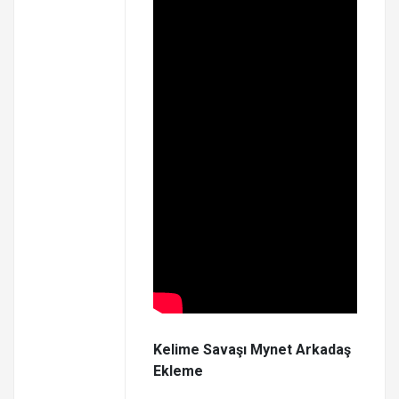
Kelime Savaşı Mynet Arkadaş
Ekleme