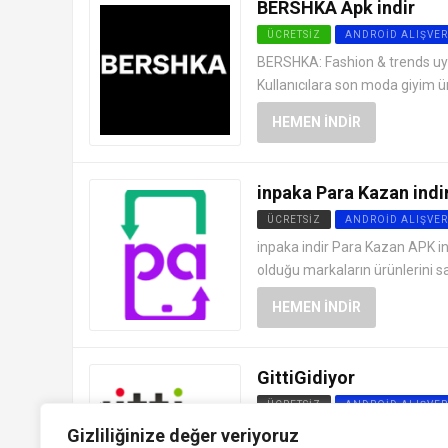
BERSHKA Apk indir
ÜCRETSIZ
ANDROID ALIŞVER
BERSHKA: Fashion & trends uyg
Kullanıcılara son moda giyim ü
HEMEN İNDIR
inpaka Para Kazan indi
ÜCRETSIZ
ANDROID ALIŞVER
inpaka indir Para Kazan APK in
olduğu markaların ürünlerini 
HEMEN İNDIR
GittiGidiyor
ÜCRETSIZ
ANDROID ALIŞVER
Android GittiGidiyor APK indir,
Gizliliğinize değer veriyoruz