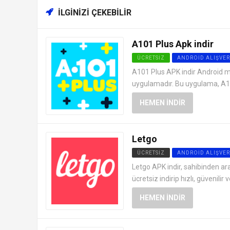
İLGINIZI ÇEKEBILIR
A101 Plus Apk indir
ÜCRETSIZ
ANDROID ALIŞVER
A101 Plus APK indir Android m
uygulamadır. Bu uygulama, A101
HEMEN İNDIR
Letgo
ÜCRETSIZ
ANDROID ALIŞVER
Letgo APK indir, sahibinden ara
ücretsiz indirip hızlı, güvenilir ve
HEMEN İNDIR