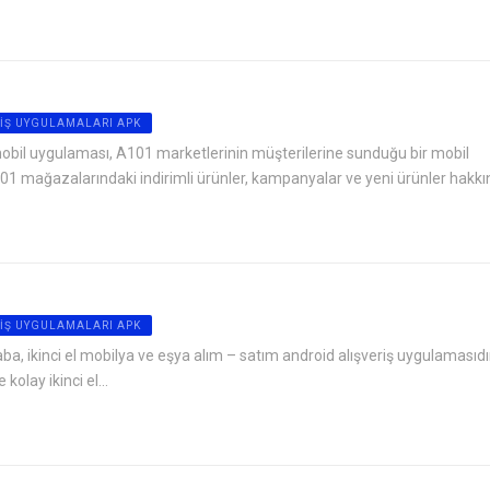
IŞ UYGULAMALARI APK
obil uygulaması, A101 marketlerinin müşterilerine sunduğu bir mobil
 mağazalarındaki indirimli ürünler, kampanyalar ve yeni ürünler hakkın
IŞ UYGULAMALARI APK
ba, ikinci el mobilya ve eşya alım – satım android alışveriş uygulamasıdı
 kolay ikinci el...