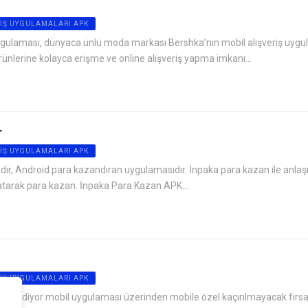
IŞ UYGULAMALARI APK
ulaması, dünyaca ünlü moda markası Bershka’nın mobil alışveriş uygul
rünlerine kolayca erişme ve online alışveriş yapma imkanı...
r
IŞ UYGULAMALARI APK
dir, Android para kazandıran uygulamasıdır. İnpaka para kazan ile anlaş
satarak para kazan. İnpaka Para Kazan APK...
IŞ UYGULAMALARI APK
 GittiGidiyor mobil uygulaması üzerinden mobile özel kaçırılmayacak fırsat