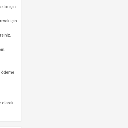
zlar için
urmak için
rsiniz.
in.
da ödeme
e olarak