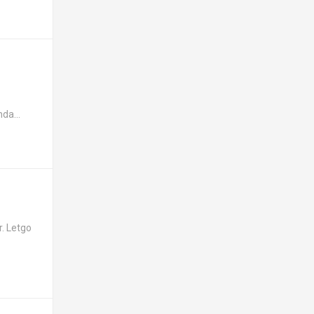
da...
r. Letgo