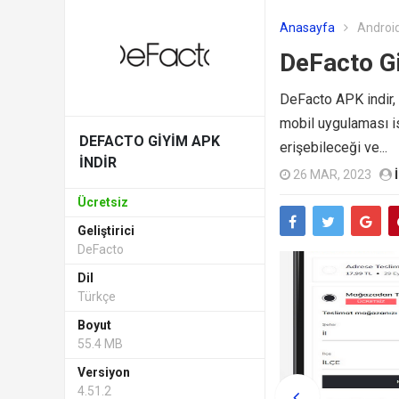
Anasayfa
Android
DeFacto Gi
DeFacto APK indir,
mobil uygulaması i
DEFACTO GIYIM APK
erişebileceği ve...
INDIR
26 MAR, 2023
Ücretsiz
Geliştirici
DeFacto
Dil
Türkçe
Boyut
55.4 MB
Versiyon
4.51.2