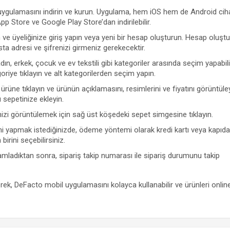
ygulamasını indirin ve kurun. Uygulama, hem iOS hem de Android ciha
 App Store ve Google Play Store’dan indirilebilir.
ve üyeliğinize giriş yapın veya yeni bir hesap oluşturun. Hesap oluşt
ta adresi ve şifrenizi girmeniz gerekecektir.
ın, erkek, çocuk ve ev tekstili gibi kategoriler arasında seçim yapabili
goriye tıklayın ve alt kategorilerden seçim yapın.
ürüne tıklayın ve ürünün açıklamasını, resimlerini ve fiyatını görüntüley
 sepetinize ekleyin.
nizi görüntülemek için sağ üst köşedeki sepet simgesine tıklayın.
mi yapmak istediğinizde, ödeme yöntemi olarak kredi kartı veya kapı
irini seçebilirsiniz.
amladıktan sonra, sipariş takip numarası ile sipariş durumunu takip
rek, DeFacto mobil uygulamasını kolayca kullanabilir ve ürünleri onlin