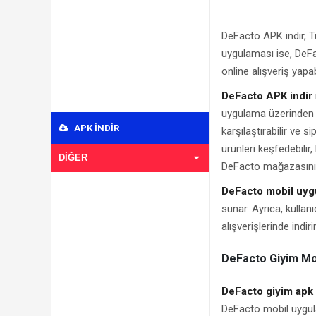
DeFacto APK indir, T
uygulaması ise, DeFa
online alışveriş yapa
DeFacto APK indir
uygulama üzerinden D
APK INDIR
karşılaştırabilir ve s
ürünleri keşfedebilir
DIĞER
DeFacto mağazasını b
DeFacto mobil uyg
sunar. Ayrıca, kullan
alışverişlerinde indiri
DeFacto Giyim Mob
DeFacto giyim apk
DeFacto mobil uygula