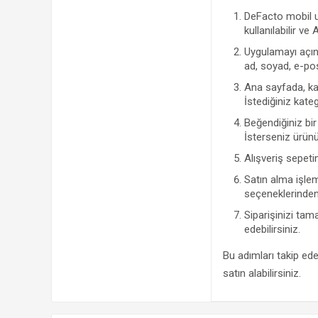
DeFacto mobil u
kullanılabilir ve
Uygulamayı açın 
ad, soyad, e-pos
Ana sayfada, kad
İstediğiniz kate
Beğendiğiniz bir 
İsterseniz ürünü
Alışveriş sepeti
Satın alma işle
seçeneklerinden b
Siparişinizi tam
edebilirsiniz.
Bu adımları takip ede
satın alabilirsiniz.