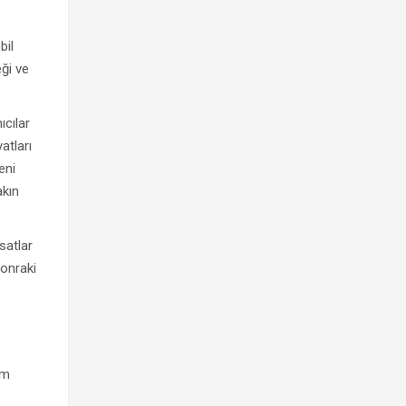
bil
ği ve
cılar
atları
eni
akın
satlar
sonraki
ım