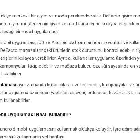
ürkiye merkezli bir giyim ve moda perakendecisidir. DeFacto giyim mo
cto giyim müşterilerinin giyim ve moda ürünlerine kolayca erişebilece
bileceği bir mobil uygulamadır.
mobil uygulaması, iOS ve Android platformlarında mevcuttur ve kullanı
eFacto mağazalarındaki ürünlerin stok durumunu kontrol edebilir, fiy
iparişlerini kolayca verebilirler. Ayrıca, kullanıcılar uygulama üzerinden y
, kampanyaları takip edebilir ve mağaza bulucu özelliği sayesinde en y
ulabilirler.
ulaması
aynı zamanda kullanıcılara özel indirimler, kampanyalar ve fır
ıcılar uygulama üzerinden yaptıkları alışverişlerde puan kazanarak bir 
m kullanabilirler.
il Uygulaması Nasıl Kullanılır?
android mobil uygulamasını kullanmak oldukça kolaydır. İşte adım ad
masını kullanmanın yol haritası: