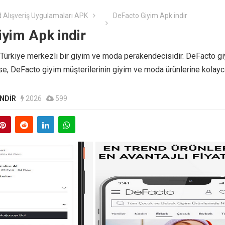
 Alışveriş Uygulamaları APK
DeFacto Giyim Apk indir
yim Apk indir
 Türkiye merkezli bir giyim ve moda perakendecisidir. DeFacto g
se, DeFacto giyim müşterilerinin giyim ve moda ürünlerine kolayc
INDIR
2026
599