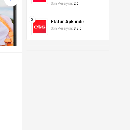
Son Versiyon:
2.6
Etstur Apk indir
Son Versiyon:
3.3.6