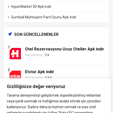
HyperMarket 3D Apk indir
Gumball Muhteşem Parti Oyunu Apk indir
SON GÜNCELLENENLER
Otel Rezervasyonu Ucuz Oteller Apk indir
Son Versiyon:
2.6
Etstur Apk indir
Son Versiyon:
3.3.6
Gizliliğinize değer veriyoruz
Tarama deneyiminizi geliştirmek, kişiselleştirilmiş reklamlar
veya içerik sunmak ve trafiğimizi analiz etmek için çerezleri
Tüm hakları saklıdır ©
kullanıyoruz. Sizlere daha iyi hizmet vermek ve size özel
indirVip.com, en güvenilir ve hızlı APK indirme platformudur! En
2013 - 2025 İzinsiz ve
reklamlar sunabilmek için lütfen
"Kabul Et" seçeneğine