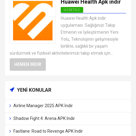
Huawei Health Apk indir
ÜCRETSIZ
ANDROID SAĞLIK VE FITNESS
Huawei Health Apk indir
UYGULAMALARI APK
uygulaması: Sağlığınızı Takip
Etmenin ve İyileştirmenin Yeni
Yolu, Teknolojinin gelişmesiyle
birlikte, sağlıklı bir yaşam
sürdürmek ve fiziksel aktivitelerimizi takip etmek için...
HEMEN İNDIR
YENI KONULAR
Airline Manager 2025 APK İndir
Shadow Fight 4: Arena APK İndir
Fastlane: Road to Revenge APK İndir