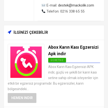
E-mail:
destek@mackolik.com
Telefon: 0216 338 65 55
İLGINIZI ÇEKEBILIR
Abox Karın Kası Egzersizi
Apk indir
ÜCRETSIZ
ANDROID SAĞLIK VE FITNESS
Abox Karın Kası Egzersizi APK
UYGULAMALARI APK
indir, güçlü ve şekilli bir karın kası
setine sahip olmak isteyenler için
etkili bir egzersiz programıdır. Bu egzersizler, karın
bölgesindeki...
HEMEN İNDIR