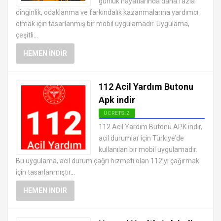
günlük hayatlarında daha fazla
dinginlik, odaklanma ve farkındalık kazanmalarına yardımcı
olmak için tasarlanmış bir mobil uygulamadır. Uygulama,
çeşitli...
HEMEN İNDIR
112 Acil Yardım Butonu
Apk indir
ÜCRETSIZ
ANDROID SAĞLIK VE FITNESS
112 Acil Yardım Butonu APK indir,
UYGULAMALARI APK
acil durumlar için Türkiye’de
kullanılan bir mobil uygulamadır.
Bu uygulama, acil durum çağrı hizmeti olan 112’yi çağırmak
için tasarlanmıştır...
HEMEN İNDIR