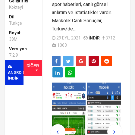
Geliştirici
spor haberleri, canlı görsel
Kokteyl
anlatım ve istatistikler vardır.
Dil
Mackolik Canlı Sonuçlar,
Türkçe
Türkiye’de...
Boyut
29 EYL, 2021
INDIR
3712
38M
1063
Versiyon
7.2.9
DIĞER
ANDROID
INDIR