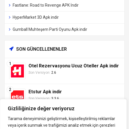
Fastlane: Road to Revenge APK İndir
HyperMarket 3D Apk indir
Gumball Muhteşem Parti Oyunu Apk indir
SON GÜNCELLENENLER
Otel Rezervasyonu Ucuz Oteller Apk indir
Son Versiyon:
2.6
Etstur Apk indir
Son Versiyon:
3.3.6
Gizliliğinize değer veriyoruz
Tarama deneyiminizi geliştirmek, kişiselleştirilmiş reklamlar
veya içerik sunmak ve trafiğimizi analiz etmek için çerezleri
Tüm hakları saklıdır ©