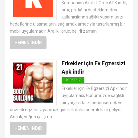
ANDROID SAĞLIK VE FITNESS
Kompanion Aralıklı Oruç APK indir,
UYGULAMALARI APK
oruç pratiğini desteklemek ve
kullanıcıların sağlıklı yaşam tarzı
hedeflerine ulaşmalarını sağlamak amacıyla tasarlanmış bir
mobil uygulamadır. Aralıklı oruç, belirli zaman...
HEMEN İNDIR
Erkekler için Ev Egzersizi
Apk indir
ÜCRETSIZ
ANDROID SAĞLIK VE FITNESS
Erkekler için Ev Egzersizi Apk indir
UYGULAMALARI APK
uygulaması, Günümüzde sağlıklı
bir yaşam tarzı benimsemek ve
düzenli egzersiz yapmak giderek daha önemli hale geliyor.
Ancak, yoğun çalışma...
HEMEN İNDIR