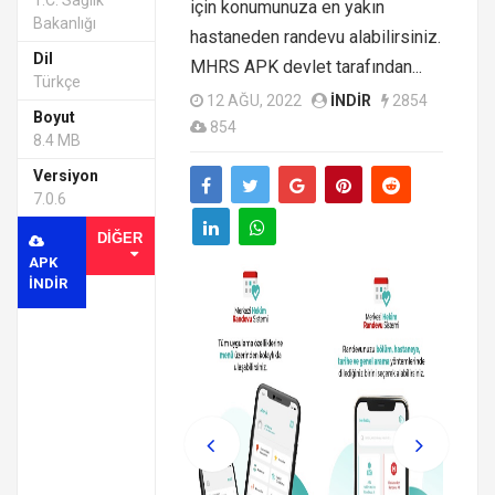
T.C. Sağlık
için konumunuza en yakın
Bakanlığı
hastaneden randevu alabilirsiniz.
Dil
MHRS APK devlet tarafından...
Türkçe
12 AĞU, 2022
INDIR
2854
Boyut
854
8.4 MB
Versiyon
7.0.6
DIĞER
APK
INDIR