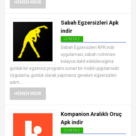
HEMEN İNDIR
Sabah Egzersizleri Apk
indir
ÜCRETSIZ
ANDROID SAĞLIK VE FITNESS
Sabah Egzersizleri APK indir
UYGULAMALARI APK
uygulaması, sabah rutininize
kolayca dahil edebileceğiniz
günlük bir egzersiz programı sunan bir mobil uygulamadır.
Uygulama, günlük olarak yapmanız gereken egzersizleri
adım...
HEMEN İNDIR
Kompanion Aralıklı Oruç
Apk indir
ÜCRETSIZ