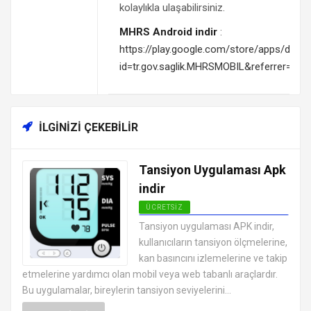
kolaylıkla ulaşabilirsiniz.
MHRS Android indir
:
https://play.google.com/store/apps/detail
id=tr.gov.saglik.MHRSMOBIL&referrer=ut
İLGINIZI ÇEKEBILIR
Tansiyon Uygulaması Apk
indir
ÜCRETSIZ
ANDROID SAĞLIK VE FITNESS
Tansiyon uygulaması APK indir,
UYGULAMALARI APK
kullanıcıların tansiyon ölçmelerine,
kan basıncını izlemelerine ve takip
etmelerine yardımcı olan mobil veya web tabanlı araçlardır.
Bu uygulamalar, bireylerin tansiyon seviyelerini...