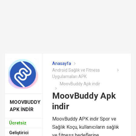
Anasayfa
Android Sağlık ve Fitness
Uygulamaları APK
MoovBuddy Apk indir
MoovBuddy Apk
MOOVBUDDY
indir
APK INDIR
MoovBuddy APK indir Spor ve
Ücretsiz
Sağlık Koçu, kullanıcıların sağlık
Geliştirici
ve fitness hedeflerine