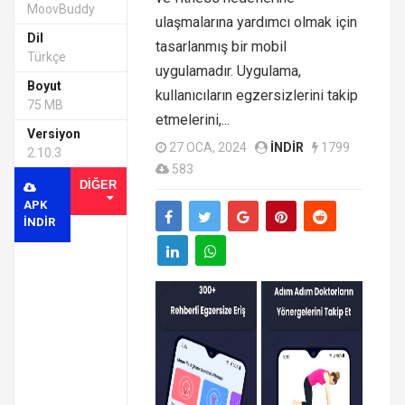
MoovBuddy
ulaşmalarına yardımcı olmak için
Dil
tasarlanmış bir mobil
Türkçe
uygulamadır. Uygulama,
Boyut
kullanıcıların egzersizlerini takip
75 MB
etmelerini,...
Versiyon
27 OCA, 2024
INDIR
1799
2.10.3
583
DIĞER
APK
INDIR