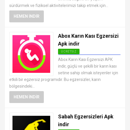
sürdürmek ve fiziksel aktivitelerimizi takip etmek için...
HEMEN İNDIR
Abox Karın Kası Egzersizi
Apk indir
ÜCRETSIZ
ANDROID SAĞLIK VE FITNESS
Abox Karın Kası Egzersizi APK
UYGULAMALARI APK
indir, güçlü ve şekilli bir karın kası
setine sahip olmak isteyenler için
etkili bir egzersiz programıdır. Bu egzersizler, karın
bölgesindeki...
HEMEN İNDIR
Sabah Egzersizleri Apk
indir