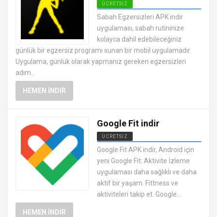
ÜCRETSIZ
ANDROID SAĞLIK VE FITNESS
Sabah Egzersizleri APK indir
UYGULAMALARI APK
uygulaması, sabah rutininize
kolayca dahil edebileceğiniz
günlük bir egzersiz programı sunan bir mobil uygulamadır.
Uygulama, günlük olarak yapmanız gereken egzersizleri
adım...
HEMEN İNDIR
Google Fit indir
ÜCRETSIZ
ANDROID SAĞLIK VE FITNESS
Google Fit APK indir, Android için
UYGULAMALARI APK
yeni Google Fit: Aktivite İzleme
uygulaması daha sağlıklı ve daha
aktif bir yaşam. Fittness ve
aktiviteleri takip et. Google...
HEMEN İNDIR